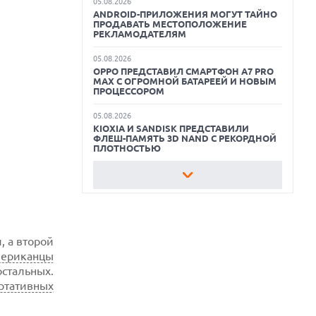
05.08.2026
E14
ANDROID-ПРИЛОЖЕНИЯ МОГУТ ТАЙНО
ПРОДАВАТЬ МЕСТОПОЛОЖЕНИЕ
КАК БЕЗОПАСНО КУПИТЬ Б/У
РЕКЛАМОДАТЕЛЯМ
СМАРТФОН
05.08.2026
OPPO ПРЕДСТАВИЛ СМАРТФОН A7 PRO
ОБЗОР ПЫЛЕСОСА DREAME Z40
MAX С ОГРОМНОЙ БАТАРЕЕЙ И НОВЫМ
AQUACYCLE PRO
ПРОЦЕССОРОМ
ОБЗОР МОНИТОРА MSI PRO MAX 271PHW
05.08.2026
E14
KIOXIA И SANDISK ПРЕДСТАВИЛИ
ФЛЕШ-ПАМЯТЬ 3D NAND С РЕКОРДНОЙ
ПЛОТНОСТЬЮ
05.08.2026
РЕЙТИНГ САМЫХ
ПРОИЗВОДИТЕЛЬНЫХ СМАРТФОНОВ
АВГУСТА 2026 ГОДА
05.08.2026
, а второй
США ГОТОВЯТСЯ ЗАПРЕТИТЬ ИМПОРТ
КИТАЙСКИХ ОПТИЧЕСКИХ
ериканцы
ТРАНСИВЕРОВ
остальных.
ртативных
05.08.2026
ANTHROPIC ЗАКЛЮЧАЕТ СОГЛАШЕНИЕ
НА $10 МЛРД С ОБЛАЧНЫМ СТАРТАПОМ