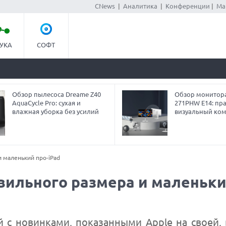
CNews
|
Аналитика
|
Конференции
|
Ма
УКА
СОФТ
Обзор пылесоса Dreame Z40
Обзор монитор
AquaCycle Pro: сухая и
271PHW E14: пра
влажная уборка без усилий
визуальный ко
и маленький про-iPad
авильного размера и маленьк
 с новинками, показанными Apple на своей, в