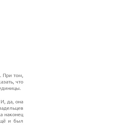
OPPO ПРЕДСТАВИЛ СМАРТФОН A7 PRO
MAX С ОГРОМНОЙ БАТАРЕЕЙ И НОВЫМ
ПРОЦЕССОРОМ
05.08.2026
KIOXIA И SANDISK ПРЕДСТАВИЛИ
ФЛЕШ-ПАМЯТЬ 3D NAND С РЕКОРДНОЙ
ПЛОТНОСТЬЮ
. При том,
азать, что
 единицы.
И, да, она
ладельцев
да наконец
ещё и был