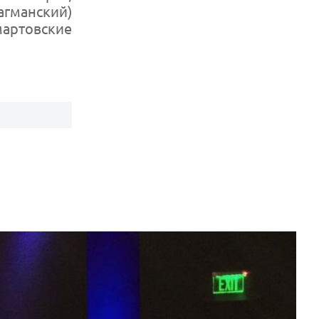
агманский)
артовские