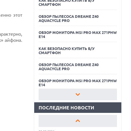
КАК БЕЗОПАСНО КУПИТЬ Б/У
СМАРТФОН
менно этот
ОБЗОР ПЫЛЕСОСА DREAME Z40
AQUACYCLE PRO
ОБЗОР МОНИТОРА MSI PRO MAX 271PHW
арактерно,
E14
х» айфона.
КАК БЕЗОПАСНО КУПИТЬ Б/У
СМАРТФОН
05.08.2026
ОБЗОР ПЫЛЕСОСА DREAME Z40
РЕКОРДНАЯ ВЫРУЧКА AMD ЗА СЧЕТ
AQUACYCLE PRO
ДАТА-ЦЕНТРОВ КОМПЕНСИРУЕТ СПАД
ИГРОВОГО СЕГМЕНТА
ОБЗОР МОНИТОРА MSI PRO MAX 271PHW
05.08.2026
E14
NOTHING ПРЕДСТАВИЛА НАУШНИКИ
CMF CLIP PRO С ПОДДЕРЖКОЙ LDAC И
КАК БЕЗОПАСНО КУПИТЬ Б/У
ЗАЩИТОЙ ОТ ВЛАГИ
СМАРТФОН
ПОСЛЕДНИЕ НОВОСТИ
05.08.2026
ОБЗОР ПЫЛЕСОСА DREAME Z40
WISPR FLOW ПРЕДСТАВИЛА
AQUACYCLE PRO
ИНСТРУМЕНТ ДЛЯ ЗАПИСИ ЗАМЕТОК С
СОВЕЩАНИЙ В СТИЛЕ GRANOLA
ОБЗОР МОНИТОРА MSI PRO MAX 271PHW