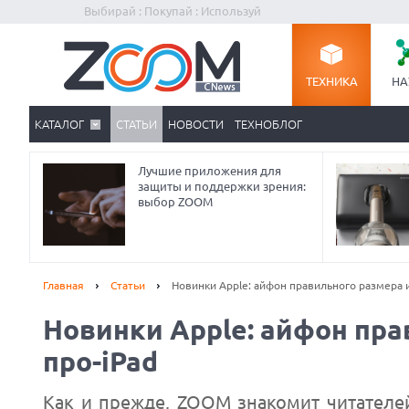
Выбирай : Покупай : Используй
ТЕХНИКА
НА
КАТАЛОГ
СТАТЬИ
НОВОСТИ
ТЕХНОБЛОГ
Лучшие приложения для
защиты и поддержки зрения:
выбор ZOOM
Главная
Статьи
Новинки Apple: айфон правильного размера 
Новинки Apple: айфон пр
про-iPad
Как и прежде, ZOOM знакомит читателей