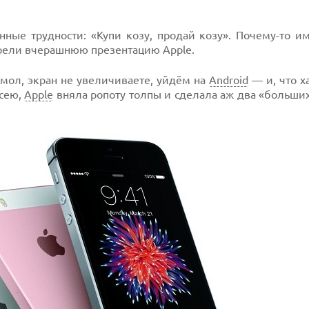
нные трудности: «Купи козу, продай козу». Почему-то и
трели вчерашнюю презентацию Apple.
 мол, экран не увеличиваете, уйдём на
Android
— и, что х
исею,
Apple
вняла ропоту толпы и сделала аж два «больши