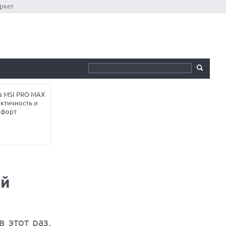
ркет
а MSI PRO MAX
ктичность и
мфорт
ий
 этот раз,