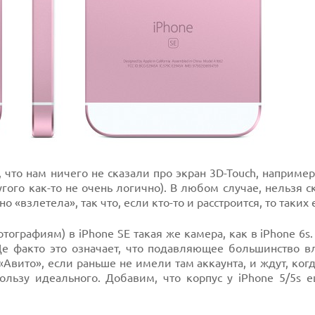
что нам ничего не сказали про экран 3D-Touch, например
угого как-то не очень логично). В любом случае, нельзя ск
 «взлетела», так что, если кто-то и расстроится, то таких
ографиям) в iPhone SE такая же камера, как в iPhone 6s. 
 Де факто это означает, что подавляющее большинство в
«Авито», если раньше не имели там аккаунта, и ждут, ког
ользу идеального. Добавим, что корпус у iPhone 5/5s 