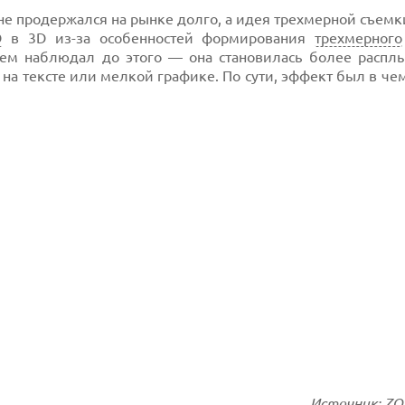
 не продержался на рынке долго, а идея трехмерной съемк
D
в 3D из-за особенностей формирования
трехмерного
чем наблюдал до этого — она становилась более расплы
на тексте или мелкой графике. По сути, эффект был в чем
Источник: Z