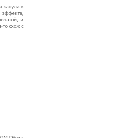
и канула в
06.08.2026
эффекта,
HUAWEI NOVA 16 SE ВПЕЧАТЛЯЕТ
вчатой, и
РЕКОРДНОЙ БАТАРЕЕЙ И СПУТНИКОВОЙ
СВЯЗЬЮ
-то схож с
06.08.2026
ФЕРМЕРЫ ИЗ КЕНТУККИ ОТВЕРГЛИ
ПРЕДЛОЖЕНИЕ В 26 МИЛЛИОНОВ
ДОЛЛАРОВ ЗА СТРОИТЕЛЬСТВО ЦОД
OOM.CNews