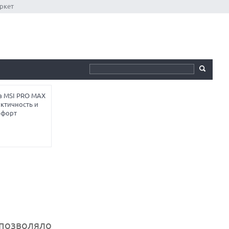
ркет
а MSI PRO MAX
ктичность и
мфорт
 позволяло