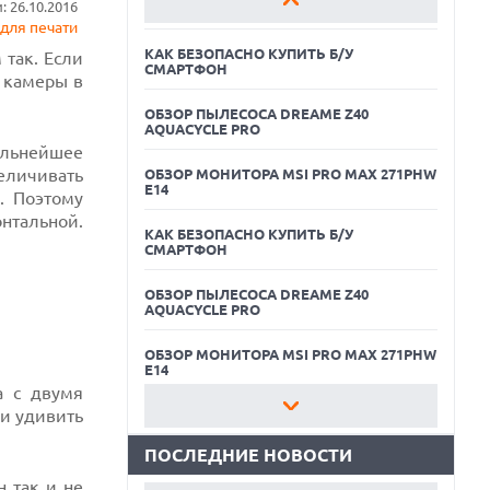
 26.10.2016
E14
для печати
КАК БЕЗОПАСНО КУПИТЬ Б/У
 так. Если
СМАРТФОН
с камеры в
ОБЗОР ПЫЛЕСОСА DREAME Z40
AQUACYCLE PRO
альнейшее
еличивать
ОБЗОР МОНИТОРА MSI PRO MAX 271PHW
E14
. Поэтому
нтальной.
КАК БЕЗОПАСНО КУПИТЬ Б/У
СМАРТФОН
06.08.2026
ОБЗОР ПЫЛЕСОСА DREAME Z40
MOOVE ПРИВЛЕКЛА $250 МЛН ЧТОБЫ
AQUACYCLE PRO
СТАТЬ КЛЮЧЕВЫМ ОПЕРАТОРОМ
ИНДУСТРИИ РОБОТАКСИ
ОБЗОР МОНИТОРА MSI PRO MAX 271PHW
06.08.2026
E14
HUAWEI ПРЕДСТАВИЛА ПЛАНШЕТ
а с двумя
MATEPAD PRO 2026 ТОЛЩИНОЙ 4,7 ММ И
и удивить
КАК БЕЗОПАСНО КУПИТЬ Б/У
12" OLED МАТРИЦЕЙ
СМАРТФОН
ПОСЛЕДНИЕ НОВОСТИ
06.08.2026
ОБЗОР ПЫЛЕСОСА DREAME Z40
TROUVER ПРЕДСТАВИЛ НОВЫЕ
 так и не