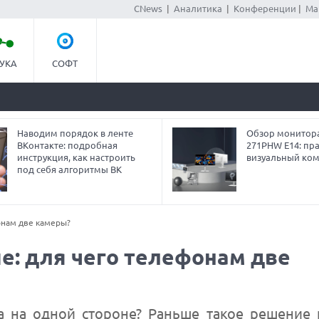
CNews
|
Аналитика
|
Конференции
|
Ма
УКА
СОФТ
Наводим порядок в ленте
Обзор монитор
ВКонтакте: подробная
271PHW E14: пра
инструкция, как настроить
визуальный ко
под себя алгоритмы ВК
фонам две камеры?
гие: для чего телефонам две
а на одной стороне? Раньше такое решение