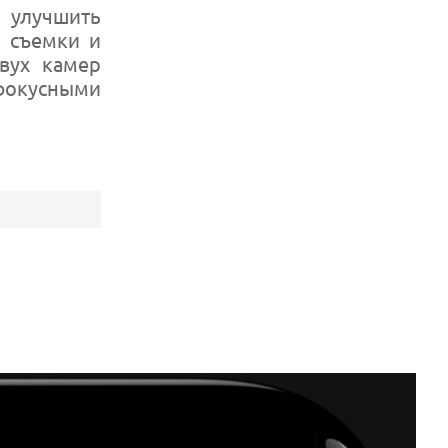
ы улучшить
е съемки и
вух камер
фокусными