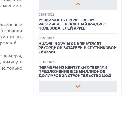
AQUACYCLE PRO
ТЕХНОЛОГИИ ВЛАЖНОЙ УБОРКИ И
ЛИНЕЙКУ ТЕХНИКИ 2026 ГОДА
ражение с
ОБЗОР МОНИТОРА MSI PRO MAX 271PHW
06.08.2026
E14
УЯЗВИМОСТЬ PRIVATE RELAY
иксельные
РАСКРЫВАЕТ РЕАЛЬНЫЙ IP-АДРЕС
КАК БЕЗОПАСНО КУПИТЬ Б/У
ПОЛЬЗОВАТЕЛЕЙ APPLE
льзования
СМАРТФОН
картинки.
06.08.2026
прежней.
HUAWEI NOVA 16 SE ВПЕЧАТЛЯЕТ
ОБЗОР ПЫЛЕСОСА DREAME Z40
РЕКОРДНОЙ БАТАРЕЕЙ И СПУТНИКОВОЙ
AQUACYCLE PRO
СВЯЗЬЮ
е камеры,
ОБЗОР МОНИТОРА MSI PRO MAX 271PHW
упомянуть
06.08.2026
E14
не только
ФЕРМЕРЫ ИЗ КЕНТУККИ ОТВЕРГЛИ
ПРЕДЛОЖЕНИЕ В 26 МИЛЛИОНОВ
ДОЛЛАРОВ ЗА СТРОИТЕЛЬСТВО ЦОД
06.08.2026
АНОНСИРОВАНА ДОСТУПНАЯ РЕТРО-
КОНСОЛЬ AYANEO KONKR POCKET
ADVANCE С ЭМУЛЯЦИЕЙ PS 2
06.08.2026
REDDIT ЗАПУСКАЕТ AI МОДЕРАТОРА
RULES HUB И МЕНЯЕТ ПРАВИЛА ДЛЯ
РАЗРАБОТЧИКОВ