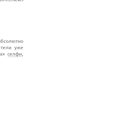
абсолютно
ители уже
их»
селфи
,