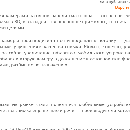
Дата публикации:
Версия 
умя камерами на одной панели
смартфона
— это не совсем
мки в 3D, и эта идея совершенно не прижилась, то сейча
ими целями.
ик камеры производители почти подошли к потолку — д
ьным улучшениям качества снимка. Можно, конечно, ув
 за собой увеличение габаритов мобильного устройства
обавили вторую камеру в дополнение к основной или фро
ами, разбив их по назначению.
азад на рынке стали появляться мобильные устройств
чества снимка еще не шло и речи — производители хотел
ung SCH-B710 вышел аж в 2007 году, правда, в
России
он