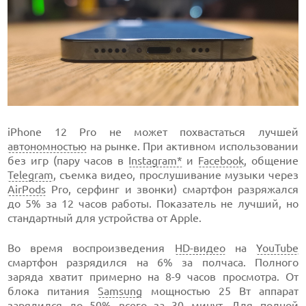
iPhone 12 Pro не может похвастаться лучшей
автономностью
на рынке. При активном использовании
без игр (пару часов в
Instagram*
и
Facebook
, общение
Telegram
, съемка видео, прослушивание музыки через
AirPods
Pro, серфинг и звонки) смартфон разряжался
до 5% за 12 часов работы. Показатель не лучший, но
стандартный для устройства от Apple.
Во время воспроизведения
HD-видео
на
YouTube
смартфон разрядился на 6% за полчаса. Полного
заряда хватит примерно на 8-9 часов просмотра. От
блока питания
Samsung
мощностью 25 Вт аппарат
зарядился до 50% всего за 30 минут. Для полной