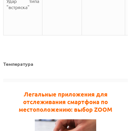
Удар типа
"встряска"
а
У
р
н
Температура
Легальные приложения для
отслеживания смартфона по
местоположению: выбор ZOOM