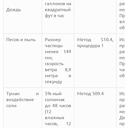
галлонов на
раб
Дождь
квадратный
ноу
фут в час
Про
в
обн
Песок и пыль
Размер
Метод S10.4,
Исп
частицы
процедура 1
про
менее 149
раб
мм,
ноу
скорость
Про
ветра 8,9
ча
метра в
обн
секунду
Туман и
5%-ный
Метод 509.4
Исп
воздействие
солончак
про
соли
до 48 часов
раб
(12
ноу
влажных
Де
часов, 12
про