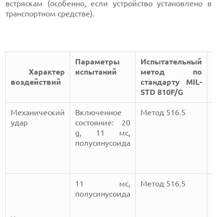
встряскам (особенно, если устройство установлено в
транспортном средстве).
Параметры
Испытательный
Характер
испытаний
метод по
В
воздействий
стандарту MIL-
STD 810F/G
Механический
Включенное
Метод 516.5
И
удар
состояние: 20
g, 11 мс,
полусинусоида
н
р
н
11 мс,
Метод 516.5
И
полусинусоида
н