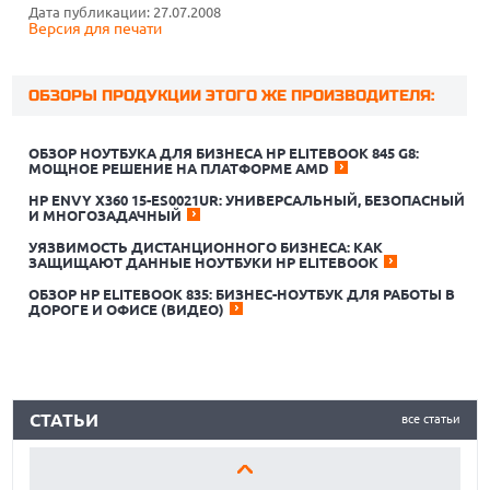
Дата публикации: 27.07.2008
Версия для печати
ОБЗОРЫ ПРОДУКЦИИ ЭТОГО ЖЕ ПРОИЗВОДИТЕЛЯ:
ОБЗОР НОУТБУКА ДЛЯ БИЗНЕСА HP ELITEBOOK 845 G8:
МОЩНОЕ РЕШЕНИЕ НА ПЛАТФОРМЕ AMD
HP ENVY X360 15-ES0021UR: УНИВЕРСАЛЬНЫЙ, БЕЗОПАСНЫЙ
И МНОГОЗАДАЧНЫЙ
УЯЗВИМОСТЬ ДИСТАНЦИОННОГО БИЗНЕСА: КАК
ЛУЧШИЕ АВТОНОМНЫЕ ГАЗОНОКОСИЛКИ В 2026 ГОДУ
ЗАЩИЩАЮТ ДАННЫЕ НОУТБУКИ HP ELITEBOOK
ОБЗОР HP ELITEBOOK 835: БИЗНЕС-НОУТБУК ДЛЯ РАБОТЫ В
ЛУЧШИЕ ВИДЕОРЕГИСТРАТОРЫ В 2026 ГОДУ
ДОРОГЕ И ОФИСЕ (ВИДЕО)
КАК БЕЗОПАСНО КУПИТЬ Б/У СМАРТФОН
ЛУЧШИЕ АВТОНОМНЫЕ ГАЗОНОКОСИЛКИ В 2026 ГОДУ
СТАТЬИ
все статьи
ЛУЧШИЕ ВИДЕОРЕГИСТРАТОРЫ В 2026 ГОДУ
КАК БЕЗОПАСНО КУПИТЬ Б/У СМАРТФОН