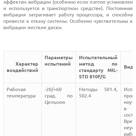
эффектам вибрации (особенно если лэптоп установлен
и используется в транспортном средстве). Постоянная
вибрация затрагивает работу процессора, и способна
привести к отказу системы. Особенно чувствительны к
вибрации жесткие диски.
Параметры
Испытательный
Характер
испытаний
метод по
Вид 
воздействий
стандарту MIL-
STD 810F/G
Рабочая
-20/+60
Методы 501.4,
Испы
температура
град. по
502.4
пров
Цельсию
ноут
в 
сост
Врем
неус
рабо