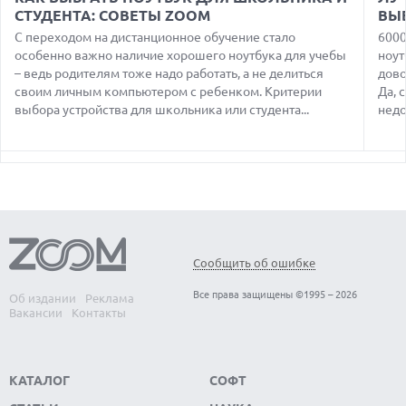
СТУДЕНТА: СОВЕТЫ ZOOM
ВЫ
07.08.2026
С переходом на дистанционное обучение стало
6000
ПРЕДСТАВЛЕНЫ НАУШНИКИ JBL С СЕНСОРНЫМ ЭКРАНОМ
особенно важно наличие хорошего ноутбука для учебы
ноут
НА КЕЙСЕ ДЛЯ УПРАВЛЕНИЯ МУЗЫКОЙ
– ведь родителям тоже надо работать, а не делиться
дово
своим личным компьютером с ребенком. Критерии
Да, 
07.08.2026
GOOGLE ПЕРЕИМЕНОВЫВАЕТ ФУНКЦИЮ ПОДСВЕТКИ
выбора устройства для школьника или студента...
недо
КАМЕРЫ В СМАРТФОНАХ PIXEL 11 PRO
07.08.2026
HUAWEI ПРЕДСТАВИЛА УЛЬТРАЛЕГКИЙ НОУТБУК
MATEBOOK PRO S С OLED-ЭКРАНОМ
07.08.2026
ХАКЕР ПРИЗНАЛ ВИНУ ВО ВЗЛОМЕ SNOWFLAKE И КРАЖЕ
ДАННЫХ МИЛЛИОНОВ ПОЛЬЗОВАТЕЛЕЙ
Сообщить об ошибке
07.08.2026
ЭЛЕКТРИЧЕСКИЙ ПИКАП FORD FATHOM ВРЯД ЛИ
Все права защищены ©1995 – 2026
Об издании
Реклама
ПОВТОРИТ УСПЕХ ЛЕГЕНДАРНЫХ МОДЕЛЕЙ КОМПАНИИ
Вакансии
Контакты
КАТАЛОГ
СОФТ