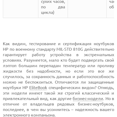
сухих часов,
ча
по два
обн
цикла)
Как видим, тестирование и сертификация ноутбуков
HP по военному стандарту MIL-STD 810G действительно
гарантирует работу устройства в экстремальных
условиях. Разумеется, мало кто будет подвергать свой
лэптоп большим перепадам температур или проливу
жидкости без надобности, но если это все же
случилось, за сохранность данных и работоспособность
можно не беспокоиться. Отличаются ли защищенные
ноутбуки HP
EliteBook
специфическим видом? Отнюдь,
эти модели имеют такой же строгий классический и
привлекательный вид, как другие
бизнес-модели
. Но в
отличие от владельцев рядовых бизнес-ноутбуков,
последнее, в чем вы усомнитесь – надежность вашего
электронного компаньона.