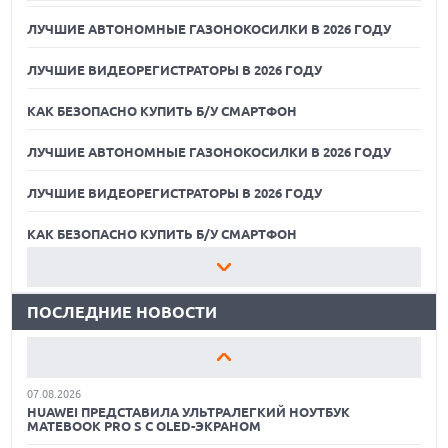
ЛУЧШИЕ АВТОНОМНЫЕ ГАЗОНОКОСИЛКИ В 2026 ГОДУ
ЛУЧШИЕ ВИДЕОРЕГИСТРАТОРЫ В 2026 ГОДУ
КАК БЕЗОПАСНО КУПИТЬ Б/У СМАРТФОН
ЛУЧШИЕ АВТОНОМНЫЕ ГАЗОНОКОСИЛКИ В 2026 ГОДУ
ЛУЧШИЕ ВИДЕОРЕГИСТРАТОРЫ В 2026 ГОДУ
07.08.2026
XENIUM ВЫПУСТИЛА КНОПОЧНЫЕ СМАРТФОНЫ С
ПОДДЕРЖКОЙ СЕТЕЙ 4G И ТЕХНОЛОГИЕЙ VOLTE
КАК БЕЗОПАСНО КУПИТЬ Б/У СМАРТФОН
07.08.2026
ЛУЧШИЕ АВТОНОМНЫЕ ГАЗОНОКОСИЛКИ В 2026 ГОДУ
ПРЕДСТАВЛЕНЫ НАУШНИКИ JBL С СЕНСОРНЫМ ЭКРАНОМ
НА КЕЙСЕ ДЛЯ УПРАВЛЕНИЯ МУЗЫКОЙ
ПОСЛЕДНИЕ НОВОСТИ
ЛУЧШИЕ ВИДЕОРЕГИСТРАТОРЫ В 2026 ГОДУ
07.08.2026
GOOGLE ПЕРЕИМЕНОВЫВАЕТ ФУНКЦИЮ ПОДСВЕТКИ
КАК БЕЗОПАСНО КУПИТЬ Б/У СМАРТФОН
КАМЕРЫ В СМАРТФОНАХ PIXEL 11 PRO
07.08.2026
ЛУЧШИЕ АВТОНОМНЫЕ ГАЗОНОКОСИЛКИ В 2026 ГОДУ
HUAWEI ПРЕДСТАВИЛА УЛЬТРАЛЕГКИЙ НОУТБУК
MATEBOOK PRO S С OLED-ЭКРАНОМ
ЛУЧШИЕ ВИДЕОРЕГИСТРАТОРЫ В 2026 ГОДУ