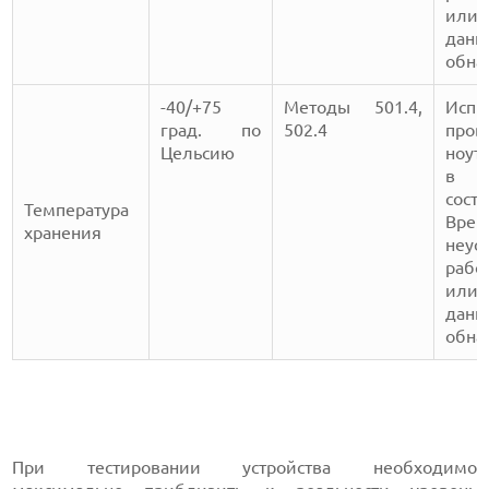
ил
да
обна
-40/+75
Методы 501.4,
Испы
град. по
502.4
пров
Цельсию
ноут
в н
сост
Температура
Врем
хранения
неус
рабо
ил
да
обна
При тестировании устройства необходимо