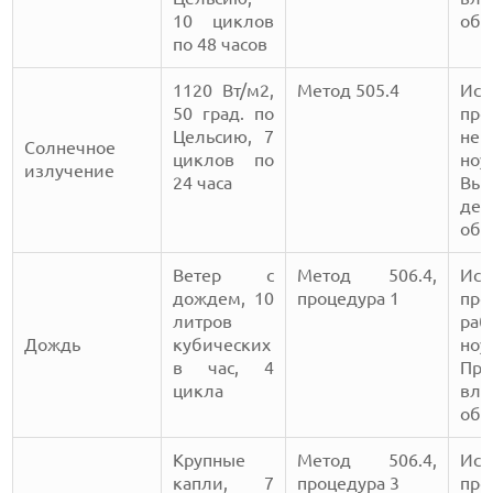
10 циклов
обн
по 48 часов
1120 Вт/м2,
Метод 505.4
Исп
50 град. по
про
Цельсию, 7
нер
Солнечное
циклов по
ноу
излучение
24 часа
Вы
деф
обн
Ветер с
Метод 506.4,
Исп
дождем, 10
процедура 1
про
литров
раб
Дождь
кубических
ноу
в час, 4
Про
цикла
в
обн
Крупные
Метод 506.4,
Исп
капли, 7
процедура 3
про