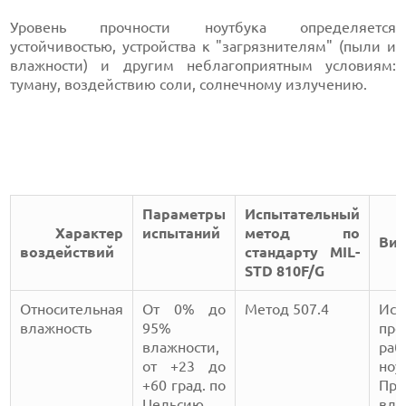
Уровень прочности ноутбука определяется
устойчивостью, устройства к "загрязнителям" (пыли и
влажности) и другим неблагоприятным условиям:
туману, воздействию соли, солнечному излучению.
Параметры
Испытательный
Характер
испытаний
метод по
Вид
воздействий
стандарту MIL-
STD 810F/G
Относительная
От 0% до
Метод 507.4
Исп
влажность
95%
про
влажности,
раб
от +23 до
ноу
+60 град. по
Про
Цельсию,
в