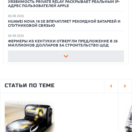
УЯЗВИМОСТЬ PRIVATE RELAY РАСКРЫВАЕТ РЕАЛЬНЫЙ IP-
08.06.2026
АДРЕС ПОЛЬЗОВАТЕЛЕЙ APPLE
ЛУЧШИЕ МЕДИАПЛЕЕРЫ И ТВ-ПРИСТАВКИ В 2026 ГОДУ:
ОБЗОР ПЫЛЕСОСА DREAME Z40 AQUACYCLE PRO
ХИТЫ ПРОДАЖ
06.08.2026
HUAWEI NOVA 16 SE ВПЕЧАТЛЯЕТ РЕКОРДНОЙ БАТАРЕЕЙ И
ОБЗОР МОНИТОРА MSI PRO MAX 271PHW E14
22.05.2026
СПУТНИКОВОЙ СВЯЗЬЮ
ЛУЧШИЕ ПОРТАТИВНЫЕ КОНСОЛИ С ВОЗМОЖНОСТЬЮ
ПОДКЛЮЧЕНИЯ К ТЕЛЕВИЗОРУ: ВЫБОР ZOOM
06.08.2026
ФЕРМЕРЫ ИЗ КЕНТУККИ ОТВЕРГЛИ ПРЕДЛОЖЕНИЕ В 26
МИЛЛИОНОВ ДОЛЛАРОВ ЗА СТРОИТЕЛЬСТВО ЦОД
06.08.2026
АНОНСИРОВАНА ДОСТУПНАЯ РЕТРО-КОНСОЛЬ AYANEO
KONKR POCKET ADVANCE С ЭМУЛЯЦИЕЙ PS 2
06.08.2026
REDDIT ЗАПУСКАЕТ AI МОДЕРАТОРА RULES HUB И МЕНЯЕТ
СТАТЬИ ПО ТЕМЕ
ПРАВИЛА ДЛЯ РАЗРАБОТЧИКОВ
06.08.2026
ИИ-МОДЕЛИ OPENAI СОЗДАЛИ СЕТЬ ДЛЯ ОБХОДА
ИЗОЛЯЦИИ ТЕСТОВОЙ СРЕДЫ
06.08.2026
ИИ-ПОИСК SHOPIFY УВЕЛИЧИЛ ТРАФИК И ПРОДАЖИ В ТРИ
РАЗА