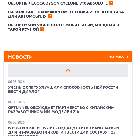
ОБЗОР ПЫЛЕСОСА DYSON CYCLONE V10 ABSOLUTE
НА КОЛЁСАХ – С КОМФОРТОМ. ТЕХНИКА И ЭЛЕКТРОНИКА
ДЛЯ АВТОМОБИЛЯ
06.08.2026
ОБЗОР DYSON V8 ABSOLUTE: МОБИЛЬНЫЙ, МОЩНЫЙ И
НОВОЕ ГОТОВОЕ РЕШЕНИЕ В ЛИНЕЙКЕ ML SENSE:
ТАКОЙ РУЧНОЙ
ТОЧНОСТЬ ИЗМЕРЕНИЯ ДЕТАЛЕЙ ОТ 0,0125 ММ ПРЯМО В
ПОТОКЕ
06.08.2026
BI НА ПОРОГЕ НОВОЙ ЭРЫ
НОВОСТИ
все новости
06.08.2026
БЕСПИЛОТНЫЕ ТЯГАЧИ СНИЖАЮТ ИЗДЕРЖКИ
ПЕРЕВОЗЧИКОВ НА 15–20% НА ПЛЕЧАХ СВЫШЕ 700 КМ
06.08.2026
УЧЕНЫЕ СПБГУ УЛУЧШИЛИ СПОСОБНОСТЬ НЕЙРОСЕТИ
ВЕСТИ ДИАЛОГ
06.08.2026
GPTUNNEL ОБСУЖДАЕТ ПАРТНЕРСТВО С КИТАЙСКИМ
РАЗРАБОТЧИКОМ ИИ-МОДЕЛЕЙ Z.AI
06.08.2026
01.06.2026
В РОССИИ ЗА ПЯТЬ ЛЕТ СОЗДАДУТ СЕТЬ ТЕХНОПАРКОВ
9 ПОЛЕЗНЫХ ГАДЖЕТОВ В АВТОМОБИЛЬ ДЛЯ
ДЛЯ ИТ-РАЗРАБОТЧИКОВ. ИНВЕСТИЦИИ СОСТАВЯТ 25
ПУТЕШЕСТВИЯ ЛЕТОМ: ВЫБОР ZOOM