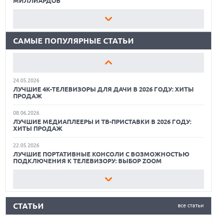
МИЛЛИАРДОВ
15.05.2026
06.08.2026
ОБЗОР HUAWEI MATE 80 PRO: КАК СТАТЬ ФЛАГМАНОМ В
ИНДУСТРИЯ ПК ТРЕБУЕТ У MICROSOFT СДЕЛАТЬ WINDOWS
2026 ГОДУ?
ЛЕГЧЕ И БЫСТРЕЕ: «ИНАЧЕ МЫ НЕ ВЫЖИВЕМ»
САМЫЕ ПОПУЛЯРНЫЕ СТАТЬИ
12.05.2026
06.08.2026
ЛУЧШИЕ ПЛАНШЕТЫ СТОИМОСТЬЮ ДО 30 000 РУБЛЕЙ:
PILOT БЕРЕТ СТРОЙКУ ПОД ЦИФРОВОЙ КОНТРОЛЬ
ХИТЫ ПРОДАЖ
06.08.2026
24.05.2026
«СБЕРТЕХ» ИНТЕГРИРОВАЛ УПРАВЛЕНИЕ
ЛУЧШИЕ 4K-ТЕЛЕВИЗОРЫ ДЛЯ ДАЧИ В 2026 ГОДУ: ХИТЫ
МЕДИАКОНТЕНТОМ В СВОЕ РЕШЕНИЕ ДЛЯ РАБОТЫ С
ПРОДАЖ
ТОВАРНЫМИ ДАННЫМИ
08.06.2026
06.08.2026
ЛУЧШИЕ МЕДИАПЛЕЕРЫ И ТВ-ПРИСТАВКИ В 2026 ГОДУ:
POSTGRES PROFESSIONAL ПРЕДСТАВИЛА
ХИТЫ ПРОДАЖ
ОБРАЗОВАТЕЛЬНЫЙ КУРС ПО РАБОТЕ С POSTGRES PRO
КАК БЕЗОПАСНО КУПИТЬ Б/У СМАРТФОН
ENTERPRISE
22.05.2026
ОБЗОР ПЫЛЕСОСА DREAME Z40 AQUACYCLE PRO
ЛУЧШИЕ ПОРТАТИВНЫЕ КОНСОЛИ С ВОЗМОЖНОСТЬЮ
06.08.2026
ПОДКЛЮЧЕНИЯ К ТЕЛЕВИЗОРУ: ВЫБОР ZOOM
ASTRA MIGRATION И ASTRA STORE ВОШЛИ В РЕЕСТР
ОТЕЧЕСТВЕННОГО ПО
ОБЗОР МОНИТОРА MSI PRO MAX 271PHW E14
11.06.2026
ВСЕГДА ПОД РУКОЙ: САМЫЕ ПОЛЕЗНЫЕ ГАДЖЕТЫ И
06.08.2026
КАК БЕЗОПАСНО КУПИТЬ Б/У СМАРТФОН
ПРИСПОСОБЛЕНИЯ ДЛЯ ДОМА
LDM ПРЕДСТАВИЛА НОВОЕ РЕШЕНИЕ LDM.BOX ДЛЯ
ХРАНЕНИЯ И СОВМЕСТНОЙ РАБОТЫ С ДОКУМЕНТАМИ
СТАТЬИ
все статьи
11.05.2026
ОБЗОР ПЫЛЕСОСА DREAME Z40 AQUACYCLE PRO