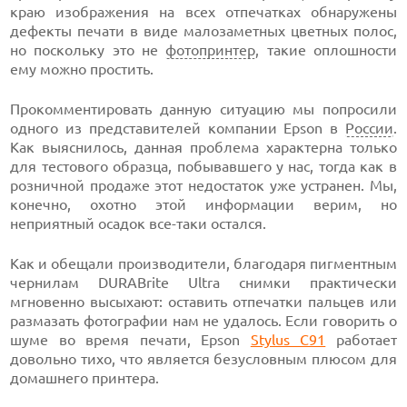
краю изображения на всех отпечатках обнаружены
дефекты печати в виде малозаметных цветных полос,
но поскольку это не
фотопринтер
, такие оплошности
ему можно простить.
Прокомментировать данную ситуацию мы попросили
одного из представителей компании Epson в
России
.
Как выяснилось, данная проблема характерна только
для тестового образца, побывавшего у нас, тогда как в
розничной продаже этот недостаток уже устранен. Мы,
конечно, охотно этой информации верим, но
неприятный осадок все-таки остался.
Как и обещали производители, благодаря пигментным
чернилам DURABrite Ultra снимки практически
мгновенно высыхают: оставить отпечатки пальцев или
размазать фотографии нам не удалось. Если говорить о
шуме во время печати, Epson
Stylus C91
работает
довольно тихо, что является безусловным плюсом для
домашнего принтера.