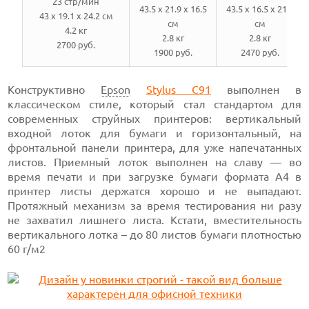
23 стр/мин
43.5 x 21.9 x 16.5
43.5 x 16.5 x 21.9
43 x 19.1 x 24.2 см
см
см
4.2 кг
2.8 кг
2.8 кг
2700 руб.
1900 руб.
2470 руб.
Конструктивно
Epson
Stylus C91
выполнен в
классическом стиле, который стал стандартом для
современных струйных принтеров: вертикальный
входной лоток для бумаги и горизонтальный, на
фронтальной панели принтера, для уже напечатанных
листов. Приемный лоток выполнен на славу — во
время печати и при загрузке бумаги формата А4 в
принтер листы держатся хорошо и не выпадают.
Протяжный механизм за время тестирования ни разу
не захватил лишнего листа. Кстати, вместительность
вертикального лотка – до 80 листов бумаги плотностью
60 г/м2