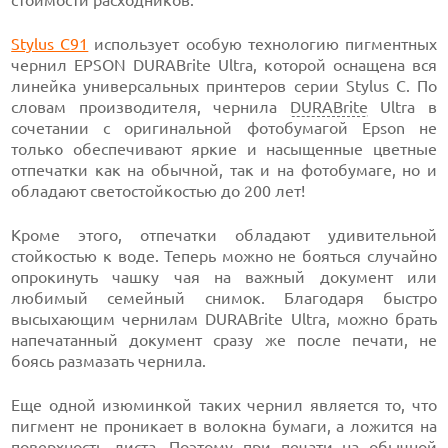
стоимости расходников.
Stylus C91
использует особую технологию пигментных
чернил EPSON DURABrite Ultra, которой оснащена вся
линейка универсальных принтеров серии Stylus C. По
словам производителя, чернила
DURABrite
Ultra в
сочетании с оригинальной фотобумагой Epson не
только обеспечивают яркие и насыщенные цветные
отпечатки как на обычной, так и на фотобумаге, но и
обладают светостойкостью до 200 лет!
Кроме этого, отпечатки обладают удивительной
стойкостью к воде. Теперь можно не бояться случайно
опрокинуть чашку чая на важный документ или
любимый семейный снимок. Благодаря быстро
высыхающим чернилам DURABrite Ultra, можно брать
напечатанный документ сразу же после печати, не
боясь размазать чернила.
Еще одной изюминкой таких чернил является то, что
пигмент не проникает в волокна бумаги, а ложится на
поверхность листа. Поэтому при печати на обычной