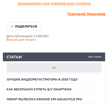
Григорий Николаев
ЛУЧШИЕ ВИДЕОРЕГИСТРАТОРЫ В 2026 ГОДУ
ПОДЕЛИТЬСЯ
КАК БЕЗОПАСНО КУПИТЬ Б/У СМАРТФОН
Дата публикации: 21.08.2007
Версия для печати
ОБЗОР ПЫЛЕСОСА DREAME Z40 AQUACYCLE PRO
ЛУЧШИЕ ВИДЕОРЕГИСТРАТОРЫ В 2026 ГОДУ
СТАТЬИ
все статьи
КАК БЕЗОПАСНО КУПИТЬ Б/У СМАРТФОН
ОБЗОР ПЫЛЕСОСА DREAME Z40 AQUACYCLE PRO
ЛУЧШИЕ ВИДЕОРЕГИСТРАТОРЫ В 2026 ГОДУ
КАК БЕЗОПАСНО КУПИТЬ Б/У СМАРТФОН
ОБЗОР ПЫЛЕСОСА DREAME Z40 AQUACYCLE PRO