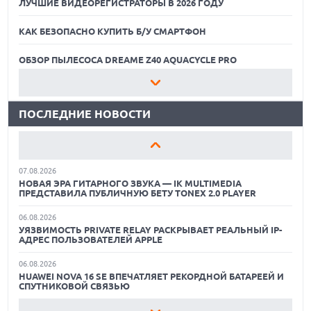
ЛУЧШИЕ ВИДЕОРЕГИСТРАТОРЫ В 2026 ГОДУ
КАК БЕЗОПАСНО КУПИТЬ Б/У СМАРТФОН
06.08.2026
ИИ-ПОИСК SHOPIFY УВЕЛИЧИЛ ТРАФИК И ПРОДАЖИ В ТРИ
РАЗА
ОБЗОР ПЫЛЕСОСА DREAME Z40 AQUACYCLE PRO
06.08.2026
ЛУЧШИЕ ВИДЕОРЕГИСТРАТОРЫ В 2026 ГОДУ
MOOVE ПРИВЛЕКЛА $250 МЛН ЧТОБЫ СТАТЬ КЛЮЧЕВЫМ
ОПЕРАТОРОМ ИНДУСТРИИ РОБОТАКСИ
ПОСЛЕДНИЕ НОВОСТИ
КАК БЕЗОПАСНО КУПИТЬ Б/У СМАРТФОН
06.08.2026
HUAWEI ПРЕДСТАВИЛА ПЛАНШЕТ MATEPAD PRO 2026
ОБЗОР ПЫЛЕСОСА DREAME Z40 AQUACYCLE PRO
ТОЛЩИНОЙ 4,7 ММ И 12" OLED МАТРИЦЕЙ
07.08.2026
ЛУЧШИЕ ВИДЕОРЕГИСТРАТОРЫ В 2026 ГОДУ
НОВАЯ ЭРА ГИТАРНОГО ЗВУКА — IK MULTIMEDIA
ПРЕДСТАВИЛА ПУБЛИЧНУЮ БЕТУ TONEX 2.0 PLAYER
КАК БЕЗОПАСНО КУПИТЬ Б/У СМАРТФОН
06.08.2026
УЯЗВИМОСТЬ PRIVATE RELAY РАСКРЫВАЕТ РЕАЛЬНЫЙ IP-
ОБЗОР ПЫЛЕСОСА DREAME Z40 AQUACYCLE PRO
АДРЕС ПОЛЬЗОВАТЕЛЕЙ APPLE
06.08.2026
HUAWEI NOVA 16 SE ВПЕЧАТЛЯЕТ РЕКОРДНОЙ БАТАРЕЕЙ И
СПУТНИКОВОЙ СВЯЗЬЮ
06.08.2026