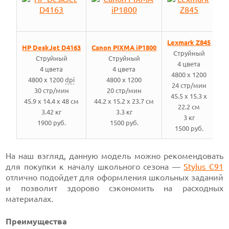
Lexmark Z845
HP DeskJet D4163
Canon PIXMA iP1800
Струйный
Струйный
Струйный
4 цвета
4 цвета
4 цвета
4800 x 1200
4800 x 1200
dpi
4800 x 1200
24 стр/мин
30 стр/мин
20 стр/мин
45.5 x 15.3 x
45.9 x 14.4 x 48 см
44.2 x 15.2 x 23.7 см
22.2 см
3.42 кг
3.3 кг
3 кг
1900 руб.
1500 руб.
1500 руб.
На наш взгляд, данную модель можно рекомендовать
для покупки к началу школьного сезона —
Stylus C91
отлично подойдет для оформления школьных заданий
и позволит здорово сэкономить на расходных
материалах.
Преимущества