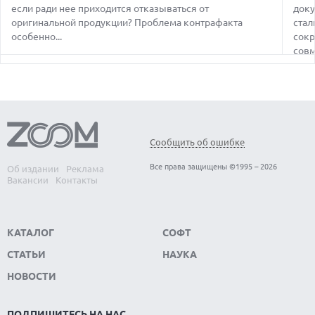
если ради нее приходится отказываться от
доку
09.08.2026
оригинальной продукции? Проблема контрафакта
стал
ЛУЧШИЕ СПОРТИВНЫЕ НАУШНИКИ И ВКЛАДЫШИ ДЛЯ
особенно...
сокр
ТРЕНИРОВОК В 2026 Г.
совм
09.08.2026
МОДДЕР ЗАСТАВИЛ ВИБРОМОТОРЫ КОНТРОЛЛЕРА STEAM
ВОСПРОИЗВОДИТЬ СТЕРЕОЗВУК
09.08.2026
ПРОЕКТ ДАТА-ЦЕНТРА AMAZON В ТЕХАСЕ МОЖЕТ СТАТЬ
КРУПНЕЙШИМ ИСТОЧНИКОМ ВЫБРОСОВ ПАРНИКОВЫХ
Сообщить об ошибке
ГАЗОВ
Все права защищены ©1995 – 2026
Об издании
Реклама
09.08.2026
Вакансии
Контакты
МАСК СОЗДАЕТ КРУПНЕЙШИЙ ПОЛУПРОВОДНИКОВЫЙ
ЗАВОД TERAFAB В ТЕХАСЕ
КАТАЛОГ
СОФТ
СТАТЬИ
НАУКА
НОВОСТИ
ПОДПИШИТЕСЬ НА НАС