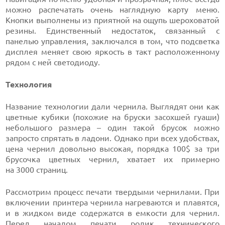
можно распечатать очень наглядную карту меню.
Кнопки выполнены из приятной на ощупь шероховатой
резины. Единственный недостаток, связанный с
панелью управления, заключался в том, что подсветка
дисплея меняет свою яркость в такт расположенному
рядом с ней светодиоду.
Технология
Название технологии дали чернила. Выглядят они как
цветные кубики (похожие на бруски засохшей гуаши)
небольшого размера – один такой брусок можно
запросто спрятать в ладони. Однако при всех удобствах,
цена чернил довольно высокая,
порядка 100$ за
три
брусочка цветных чернил, хватает их примерно
на 3000 страниц.
Рассмотрим процесс печати твердыми чернилами. При
включении принтера чернила нагреваются и плавятся,
и в жидком виде содержатся в емкости для чернил.
Перед началом печати ролик технического