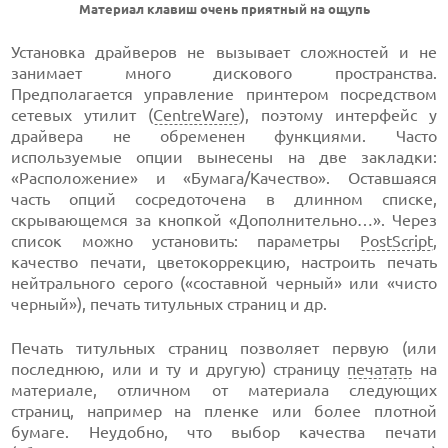
Материал клавиш очень приятный на ощупь
Установка драйверов не вызывает сложностей и не
занимает много дискового пространства.
Предполагается управление принтером посредством
сетевых утилит (
CentreWare
), поэтому интерфейс у
драйвера не обременен функциями. Часто
используемые опции вынесены на две закладки:
«Расположение» и «Бумага/Качество». Оставшаяся
часть опций сосредоточена в длинном списке,
скрывающемся за кнопкой «Дополнительно…». Через
список можно установить: параметры
PostScript
,
качество печати, цветокоррекцию, настроить печать
нейтрального серого («составной черный» или «чисто
черный»), печать титульных страниц и др.
Печать титульных страниц позволяет первую (или
последнюю, или и ту и другую) страницу
печатать
на
материале, отличном от материала следующих
страниц, например на пленке или более плотной
бумаге. Неудобно, что выбор качества печати