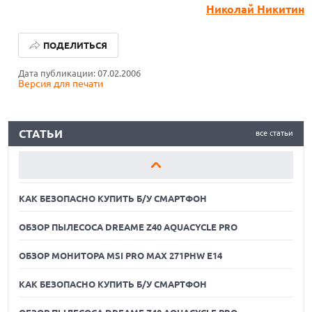
Николай Никитин
КАК БЕЗОПАСНО КУПИТЬ Б/У СМАРТФОН
ПОДЕЛИТЬСЯ
ОБЗОР ПЫЛЕСОСА DREAME Z40 AQUACYCLE PRO
Дата публикации: 07.02.2006
Версия для печати
ОБЗОР МОНИТОРА MSI PRO MAX 271PHW E14
КАК БЕЗОПАСНО КУПИТЬ Б/У СМАРТФОН
СТАТЬИ
все статьи
ОБЗОР ПЫЛЕСОСА DREAME Z40 AQUACYCLE PRO
ОБЗОР МОНИТОРА MSI PRO MAX 271PHW E14
КАК БЕЗОПАСНО КУПИТЬ Б/У СМАРТФОН
ОБЗОР ПЫЛЕСОСА DREAME Z40 AQUACYCLE PRO
ОБЗОР МОНИТОРА MSI PRO MAX 271PHW E14
КАК БЕЗОПАСНО КУПИТЬ Б/У СМАРТФОН