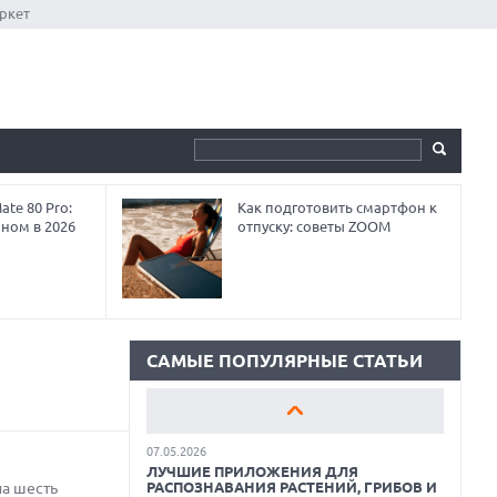
ркет
te 80 Pro:
Как подготовить смартфон к
аном в 2026
отпуску: советы ZOOM
01.06.2026
9 ПОЛЕЗНЫХ ГАДЖЕТОВ В
АВТОМОБИЛЬ ДЛЯ ПУТЕШЕСТВИЯ
ЛЕТОМ: ВЫБОР ZOOM
15.05.2026
ОБЗОР HUAWEI MATE 80 PRO: КАК СТАТЬ
САМЫЕ ПОПУЛЯРНЫЕ СТАТЬИ
ФЛАГМАНОМ В 2026 ГОДУ?
07.05.2026
ЛУЧШИЕ ПРИЛОЖЕНИЯ ДЛЯ
на шесть
РАСПОЗНАВАНИЯ РАСТЕНИЙ, ГРИБОВ И