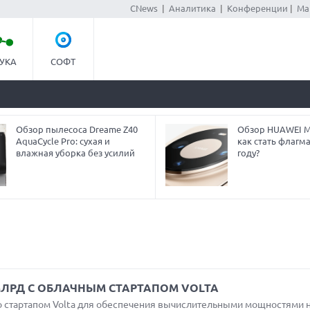
CNews
|
Аналитика
|
Конференции
|
Ма
УКА
СОФТ
Обзор пылесоса Dreame Z40
Обзор HUAWEI Ma
AquaCycle Pro: сухая и
как стать флагм
влажная уборка без усилий
году?
МЛРД С ОБЛАЧНЫМ СТАРТАПОМ VOLTA
со стартапом Volta для обеспечения вычислительными мощностями 