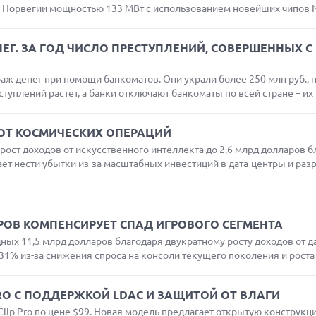
 в Норвегии мощностью 133 МВт с использованием новейших чипов Nv
Г. ЗА ГОД ЧИСЛО ПРЕСТУПЛЕНИЙ, СОВЕРШЕННЫХ С
раж денег при помощи банкоматов. Они украли более 250 млн руб., 
уплений растет, а банки отключают банкоматы по всей стране – их т
 ОТ КОСМИЧЕСКИХ ОПЕРАЦИЙ
ост доходов от искусственного интеллекта до 2,6 млрд долларов б
ет нести убытки из-за масштабных инвестиций в дата-центры и разра
РОВ КОМПЕНСИРУЕТ СПАД ИГРОВОГО СЕГМЕНТА
ных 11,5 млрд долларов благодаря двукратному росту доходов от да
31% из-за снижения спроса на консоли текущего поколения и роста ц
RO С ПОДДЕРЖКОЙ LDAC И ЗАЩИТОЙ ОТ ВЛАГИ
ip Pro по цене $99. Новая модель предлагает открытую конструкц