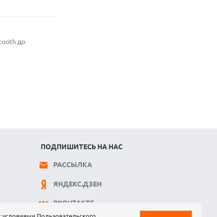
2026 ГОДУ: ХИТЫ ПРОДАЖ
08.06.2026
ЛУЧШИЕ МЕДИАПЛЕЕРЫ И ТВ-
ПРИСТАВКИ В 2026 ГОДУ: ХИТЫ
tooth до
ПРОДАЖ
ПОДПИШИТЕСЬ НА НАС
РАССЫЛКА
ЯНДЕКС.ДЗЕН
ВКОНТАКТЕ
 с условиями
Пользовательского