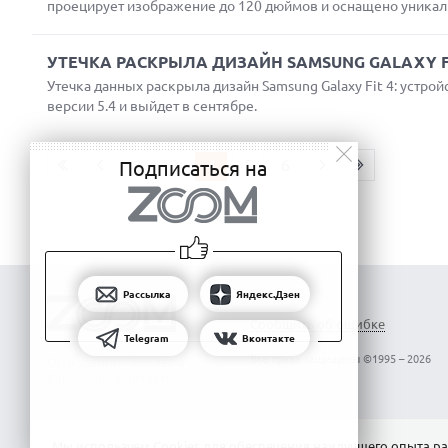
проецирует изображение до 120 дюймов и оснащено уникал
УТЕЧКА РАСКРЫЛА ДИЗАЙН SAMSUNG GALAXY F
Утечка данных раскрыла дизайн Samsung Galaxy Fit 4: устро
версии 5.4 и выйдет в сентябре.
2
3
4
5
6
Подписаться на
Рассылка
Яндекс.Дзен
Сообщить об ошибке
Telegram
Вконтакте
Все права защищены ©1995 – 2026
Об издании
Реклама
Вакансии
Контакты
Мы используем Сookies для обеспечения наилучшего опыта ра