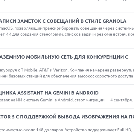
ЗАПИСИ ЗАМЕТОК С СОВЕЩАНИЙ В СТИЛЕ GRANOLA
я macOS, позволяющий транскрибировать совещания через системн
ет ИИ для создания стенограмм, списков задач и резюме встреч, к
НАЗЕМНУЮ МОБИЛЬНУЮ СЕТЬ ДЛЯ КОНКУРЕНЦИИ С
курируя с T-Mobile, AT&T и Verizon. Компания намерена развернуть
мини-базовых станций для обеспечения высокоскоростного доступа к
ИКА ASSISTANT НА GEMINI В ANDROID
tant на ИИ-систему Gemini в Android, старт миграции — 4 сентября.
ECTOR 5 С ПОДДЕРЖКОЙ ВЫВОДА ИЗОБРАЖЕНИЯ НА 
стоимостью около 148 долларов. Устройство поддерживает Full HD,