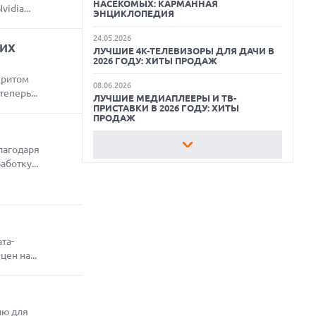
НАСЕКОМЫХ: КАРМАННАЯ
idia...
ЭНЦИКЛОПЕДИЯ
24.05.2026
 ИХ
ЛУЧШИЕ 4K-ТЕЛЕВИЗОРЫ ДЛЯ ДАЧИ В
2026 ГОДУ: ХИТЫ ПРОДАЖ
притом
08.06.2026
еперь...
ЛУЧШИЕ МЕДИАПЛЕЕРЫ И ТВ-
ПРИСТАВКИ В 2026 ГОДУ: ХИТЫ
ПРОДАЖ
22.05.2026
лагодаря
ЛУЧШИЕ ПОРТАТИВНЫЕ КОНСОЛИ С
ботку...
ВОЗМОЖНОСТЬЮ ПОДКЛЮЧЕНИЯ К
ТЕЛЕВИЗОРУ: ВЫБОР ZOOM
11.06.2026
ВСЕГДА ПОД РУКОЙ: САМЫЕ ПОЛЕЗНЫЕ
ГАДЖЕТЫ И ПРИСПОСОБЛЕНИЯ ДЛЯ
ДОМА
та-
ен на...
11.05.2026
КАК БЕСПЛАТНО РЕДАКТИРОВАТЬ
ФОТОГРАФИИ С ПОМОЩЬЮ
НЕЙРОСЕТЕЙ: ЛУЧШИЕ ПРИЛОЖЕНИЯ И
СЕРВИСЫ
ию для