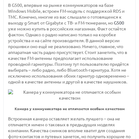
В G500, впервые на рынке коммуникаторов на базе
Windows Mobile, встроен FM-модуль с поддержкой RDS и
TMC. Конечно, многие из вас слышали о готовящемся к
выходу g-Smart от Gigabyte с TВ- и FM-тюнерами, но
G500
уже можно купить в российских магазинах. Факт остаётся
фактом. Однако о радио написано только на коробке
устройства и на сайте производителя. В данной версии
прошивки оно ещё не реализовано. Ничего, главное, что
аппаратная часть радио присутствует. Стоит заметить, что в
качестве FM-антенны предполагает использование
проводной гарнитуры. Поэтому тут пользователю придётся
выбирать – либо радио, либо Bluetooth-гарнитура. Хотя не
исключено использования обоих гарнитур одновременно –
одной в качестве антенны и другой в качестве наушников.
Камера у коммуникатора не отличается особым качеством
Встроенная камера оставляет желать лучшего – она не
отличается ничем о таковых в предыдущих моделях
компании. Качества снимков вполне хватит для создания
фото-контактов и путевых заметок, но получить хорошие по