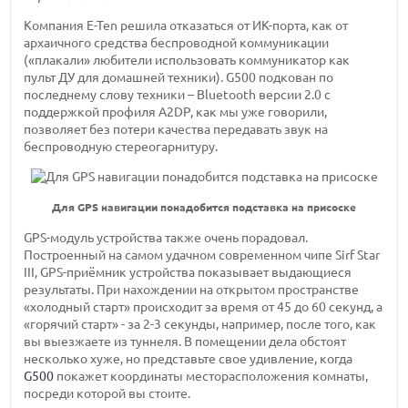
Компания E-Ten решила отказаться от ИК-порта, как от
архаичного средства беспроводной коммуникации
(«плакали» любители использовать коммуникатор как
пульт ДУ для домашней техники). G500 подкован по
последнему слову техники – Bluetooth версии 2.0 c
поддержкой профиля A2DP, как мы уже говорили,
позволяет без потери качества передавать звук на
беспроводную стереогарнитуру.
Для GPS навигации понадобится подставка на присоске
GPS-модуль устройства также очень порадовал.
Построенный на самом удачном современном чипе Sirf Star
III, GPS-приёмник устройства показывает выдающиеся
результаты. При нахождении на открытом пространстве
«холодный старт» происходит за время от 45 до 60 секунд, а
«горячий старт» - за 2-3 секунды, например, после того, как
вы выезжаете из туннеля. В помещении дела обстоят
несколько хуже, но представьте свое удивление, когда
G500
покажет координаты месторасположения комнаты,
посреди которой вы стоите.