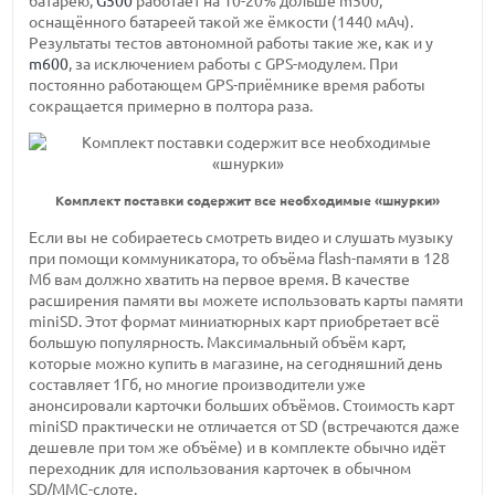
батарею,
G500
работает на 10-20% дольше m500,
оснащённого батареей такой же ёмкости (1440 мАч).
Результаты тестов автономной работы такие же, как и у
m600
, за исключением работы с GPS-модулем. При
постоянно работающем GPS-приёмнике время работы
сокращается примерно в полтора раза.
Комплект поставки содержит все необходимые «шнурки»
Если вы не собираетесь смотреть видео и слушать музыку
при помощи коммуникатора, то объёма flash-памяти в 128
Мб вам должно хватить на первое время. В качестве
расширения памяти вы можете использовать карты памяти
miniSD. Этот формат миниатюрных карт приобретает всё
большую популярность. Максимальный объём карт,
которые можно купить в магазине, на сегодняшний день
составляет 1Гб, но многие производители уже
анонсировали карточки больших объёмов. Стоимость карт
miniSD практически не отличается от SD (встречаются даже
дешевле при том же объёме) и в комплекте обычно идёт
переходник для использования карточек в обычном
SD/MMC-слоте.