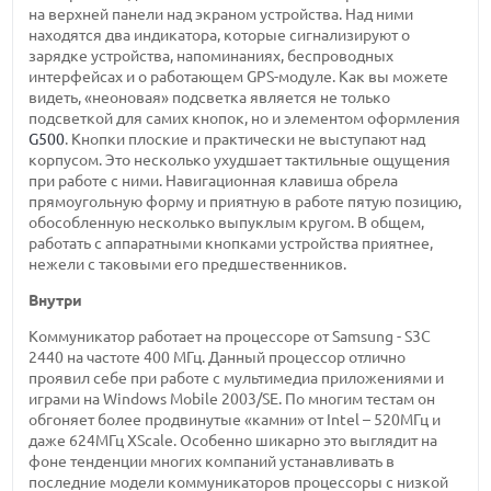
на верхней панели над экраном устройства. Над ними
находятся два индикатора, которые сигнализируют о
зарядке устройства, напоминаниях, беспроводных
интерфейсах и о работающем GPS-модуле. Как вы можете
видеть, «неоновая» подсветка является не только
подсветкой для самих кнопок, но и элементом оформления
G500
. Кнопки плоские и практически не выступают над
корпусом. Это несколько ухудшает тактильные ощущения
при работе с ними. Навигационная клавиша обрела
прямоугольную форму и приятную в работе пятую позицию,
обособленную несколько выпуклым кругом. В общем,
работать с аппаратными кнопками устройства приятнее,
нежели с таковыми его предшественников.
Внутри
Коммуникатор работает на процессоре от Samsung - S3C
2440 на частоте 400 МГц. Данный процессор отлично
проявил себе при работе с мультимедиа приложениями и
играми на Windows Mobile 2003/SE. По многим тестам он
обгоняет более продвинутые «камни» от Intel – 520МГц и
даже 624МГц XScale. Особенно шикарно это выглядит на
фоне тенденции многих компаний устанавливать в
последние модели коммуникаторов процессоры с низкой