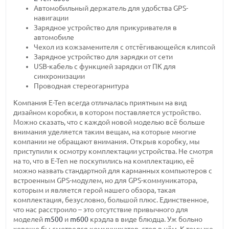
Автомобильный держатель для удобства GPS-
навигации
Зарядное устройство для прикуривателя в
автомобиле
Чехол из кожзаменителя с отстёгивающейся клипсой
Зарядное устройство для зарядки от сети
USB-кабель с функцией зарядки от ПК для
синхронизации
Проводная стереогарнитура
Компания E-Ten всегда отличалась приятным на вид
дизайном коробки, в котором поставляется устройство.
Можно сказать, что с каждой новой моделью всё больше
внимания уделяется таким вещам, на которые многие
компании не обращают внимания. Открыв коробку, мы
приступили к осмотру комплектации устройства. Не смотря
на то, что в E-Ten не поскупились на комплектацию, её
можно назвать стандартной для карманных компьютеров с
встроенным GPS-модулем, но для GPS-коммуникатора,
которым и является герой нашего обзора, такая
комплектация, безусловно, большой плюс. Единственное,
что нас расстроило – это отсутствие привычного для
моделей
m500
и
m600
крэдла в виде блюдца. Уж больно