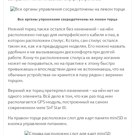
Все органы управления сосредоточены на левом торце
Нижний торец также остался без изменений – на нём
расположено гнездо для интерфейсного кабеля и паз, в
котором расположен стилус. Кстати, сам стилус остался
таким же, как и в предыдущих моделях. Его можно назвать
удобным и не вызывающим дискомфорта при долгой
работе. Кому-то расположение стилуса «к верху ногами»
может не понравиться, но на практике к этому быстро
привыкаешь и впоследствии даже не вспоминаешь, что на
обычных устройствах он хранится в пазу рядом с верхним
торцом.
Верхний же торец претерпел изменения – на нём нет ни
одного элемента. Всё дело в том, что как раз под ним
располагается GPS-модуль, построенный на самом
современном чипе Sirf Star III.
На правом торце расположен слот для карт памяти miniSD и
кнопка управления питанием.