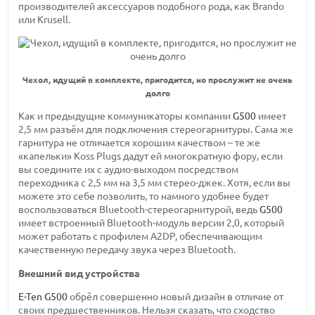
производителей аксессуаров подобного рода, как Brando
или Krusell.
Чехол, идущий в комплекте, пригодится, но прослужит не очень
долго
Как и предыдущие коммуникаторы компании
G500
имеет
2,5 мм разъём для подключения стереогарнитуры. Сама же
гарнитура не отличается хорошим качеством – те же
«капельки» Koss Plugs дадут ей многократную фору, если
вы соедините их с аудио-выходом посредством
переходника с 2,5 мм на 3,5 мм стерео-джек. Хотя, если вы
можете это себе позволить, то намного удобнее будет
воспользоваться Bluetooth-стереогарнитурой, ведь
G500
имеет встроенный Bluetooth-модуль версии 2,0, который
может работать с профилем A2DP, обеспечивающим
качественную передачу звука через Bluetooth.
Внешний вид устройства
E-Ten G500
обрёл совершенно новый дизайн в отличие от
своих предшественников. Нельзя сказать, что сходство