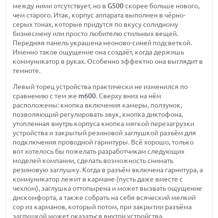
между ними отсутствует, но в
G500
скорее больше нового,
чем старого. Итак, корпус аппарата выполнен в чёрно-
серых тонах, которые придутся по вкусу солидному
бизнесмену или просто любителю стильных вещей.
Передняя панель украшена неоново-синей подсветкой.
Именно такое ощущение она создаёт, когда держишь
коммуникатор в руках. Особенно эффектно она выглядит в
темноте.
Левый торец устройства практически не изменился по
сравнению с тем же
m600
. Сверху вниз на нём
расположены: кнопка включения камеры, ползунок,
позволяющий регулировать звук, кнопка диктофона,
утопленная внутрь корпуса кнопка мягкой перезагрузки
устройства и закрытый резиновой заглушкой разъём для
подключения проводной гарнитуры. Всё хорошо, только
вот хотелось бы пожелать разработчикам следующих
моделей компании, сделать возможность снимать
резиновую заглушку. Когда в разъём включена гарнитура, а
коммуникатор лежит в кармане (пусть даже вместе с
чехлом), заглушка оттопырена и может вызвать ощущение
дискомфорта, а также собрать на себя всяческий мелкий
сор из карманов, который потом, при закрытии разъёма
заглушкой может оказаться внутри устройства.