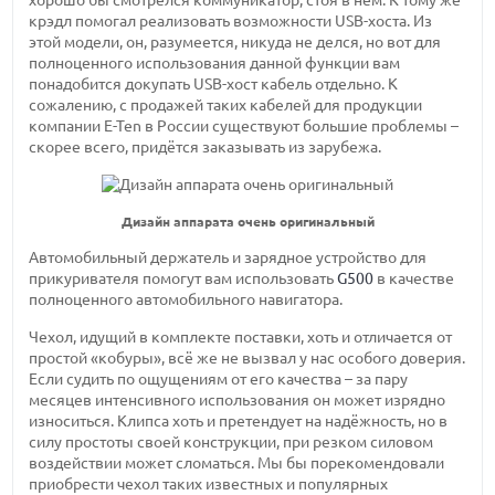
хорошо бы смотрелся коммуникатор, стоя в нём. К тому же
крэдл помогал реализовать возможности USB-хоста. Из
этой модели, он, разумеется, никуда не делся, но вот для
полноценного использования данной функции вам
понадобится докупать USB-хост кабель отдельно. К
сожалению, с продажей таких кабелей для продукции
компании E-Ten в России существуют большие проблемы –
скорее всего, придётся заказывать из зарубежа.
Дизайн аппарата очень оригинальный
Автомобильный держатель и зарядное устройство для
прикуривателя помогут вам использовать
G500
в качестве
полноценного автомобильного навигатора.
Чехол, идущий в комплекте поставки, хоть и отличается от
простой «кобуры», всё же не вызвал у нас особого доверия.
Если судить по ощущениям от его качества – за пару
месяцев интенсивного использования он может изрядно
износиться. Клипса хоть и претендует на надёжность, но в
силу простоты своей конструкции, при резком силовом
воздействии может сломаться. Мы бы порекомендовали
приобрести чехол таких известных и популярных