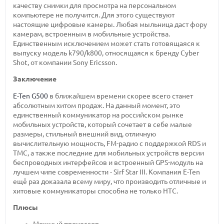
качеству снимки для просмотра на персональном
компьютере не получится. Для этого существуют
настоящие цифровые камеры. Любая мыльница даст фору
камерам, встроенным в мобильные устройства.
Единственным исключением может стать готовящаяся к
выпуску модель k790/k800, относящаяся к бренду Cyber
Shot, от компании Sony Ericsson.
Заключение
E-Ten G500
в ближайшем времени скорее всего станет
абсолютным хитом продаж. На данный момент, это
единственный коммуникатор на российском рынке
мобильных устройств, который сочетает в себе малые
размеры, стильный внешний вид, отличную
вычислительную мощность, FM-радио с поддержкой RDS и
TMC, а также последние для мобильных устройств версии
беспроводных интерфейсов и встроенный GPS-модуль на
лучшем чипе современности - Sirf Star III. Компания E-Ten
ещё раз доказала всему миру, что производить отличные и
хитовые коммуникаторы способна не только HTC.
Плюсы