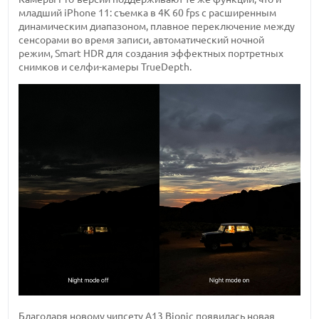
младший iPhone 11: съемка в 4К 60 fps с расширенным
динамическим диапазоном, плавное переключение между
сенсорами во время записи, автоматический ночной
режим, Smart HDR для создания эффектных портретных
снимков и селфи-камеры TrueDepth.
Благодаря новому чипсету А13 Bionic появилась новая