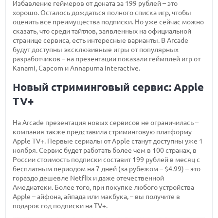
Избавление геймеров от доната за 199 рублей – это
хорошо. Осталось дождаться полного списка игр, чтобы
оценить все преимущества подписки. Но уже сейчас можно
сказать, что среди тайтлов, заявленных на официальной
странице сервиса, есть интересные варианты. В Arcade
будут доступны эксклюзивные игры от популярных
разработчиков – на презентации показали геймплей игр от
Kanami, Capcom и Annapurna Interactive.
Новый стриминговый сервис: Apple
TV+
На Arcade презентация новых сервисов не ограничилась –
компания также представила стриминговую платформу
Apple TV+. Первые сериалы от Apple станут доступны уже 1
ноября. Сервис будет работать более чем в 100 странах, в
России стоимость подписки составит 199 рублей в месяц с
бесплатным периодом на 7 дней (за рубежом – $4.99) – это
гораздо дешевле Netflix и даже отечественной
Амедиатеки. Более того, при покупке любого устройства
Apple – айфона, айпада или макбука, – вы получите в
подарок год подписки на TV+.