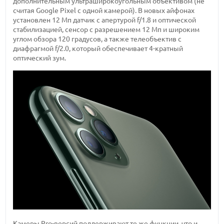
дополнительным ультраширокоугольным объективом (не
считая Google Pixel с одной камерой). В новых айфонах
установлен 12 Мп датчик с апертурой f/1.8 и оптической
стабилизацией, сенсор с разрешением 12 Мп и широким
углом обзора 120 градусов, а также телеобъектив с
диафрагмой f/2.0, который обеспечивает 4-кратный
оптический зум.
Камеры Pro-версий поддерживают те же функции, что и