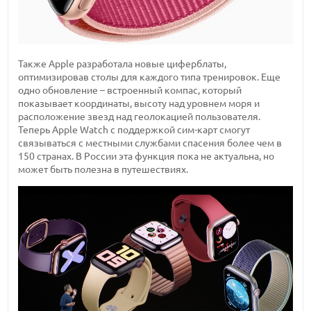
Также Apple разработала новые циферблаты,
оптимизировав столы для каждого типа тренировок. Еще
одно обновление – встроенный компас, который
показывает координаты, высоту над уровнем моря и
расположение звезд над геолокацией пользователя.
Теперь Apple Watch с поддержкой сим-карт смогут
связываться с местными службами спасения более чем в
150 странах. В России эта функция пока не актуальна, но
может быть полезна в путешествиях.