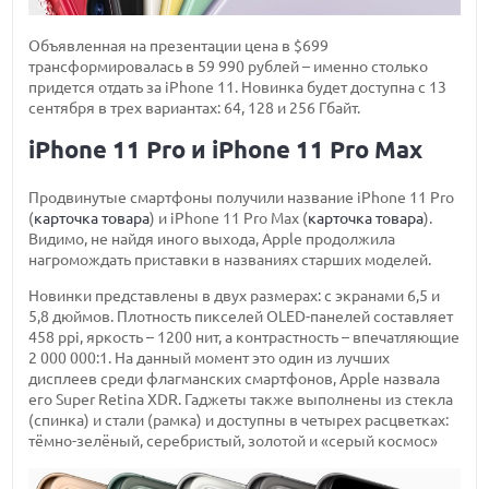
Объявленная на презентации цена в $699
трансформировалась в 59 990 рублей – именно столько
придется отдать за iPhone 11. Новинка будет доступна с 13
сентября в трех вариантах: 64, 128 и 256 Гбайт.
iPhone 11 Pro и iPhone 11 Pro Max
Продвинутые смартфоны получили название iPhone 11 Pro
(
карточка товара
) и iPhone 11 Pro Max (
карточка товара
).
Видимо, не найдя иного выхода, Apple продолжила
нагромождать приставки в названиях старших моделей.
Новинки представлены в двух размерах: с экранами 6,5 и
5,8 дюймов. Плотность пикселей OLED-панелей составляет
458 ppi, яркость – 1200 нит, а контрастность – впечатляющие
2 000 000:1. На данный момент это один из лучших
дисплеев среди флагманских смартфонов, Apple назвала
его Super Retina XDR. Гаджеты также выполнены из стекла
(спинка) и стали (рамка) и доступны в четырех расцветках:
тёмно-зелёный, серебристый, золотой и «серый космос»