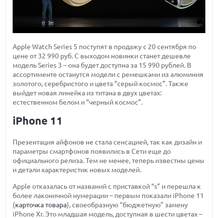
Apple Watch Series 5 поступят в продажу с 20 сентября по
цене от 32 990 руб. С выходом новинки станет дешевле
модель Series 3 – она будет доступна за 15 990 рублей. В
ассортименте останутся модели с ремешками из алюминия
золотого, серебристого и цвета “серый космос”. Также
выйдет новая линейка из титана в двух цветах:
естественном белом и “черный космос”.
iPhone 11
Презентация айфонов не стала сенсацией, так как дизайн и
параметры смартфонов появились в Сети еще до
официального релиза. Тем не менее, теперь известны цены
и детали характеристик новых моделей.
Apple отказалась от названий с приставкой “s” и перешла к
более лаконичной нумерации – первым показали iPhone 11
(
карточка товара
), своеобразную “бюджетную” замену
iPhone Xr. Это младшая модель, доступная в шести цветах –