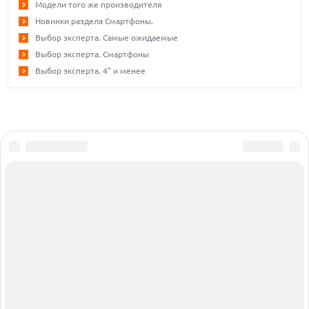
Модели того же производителя
Новинки раздела Смартфоны.
Выбор эксперта. Самые ожидаемые
Выбор эксперта. Смартфоны
Выбор эксперта. 4" и менее
Сообщить об ошибке
Об издании
Реклама
Все права защищены ©1995 – 2026
Вакансии
Контакты
КАТАЛОГ
СОФТ
СТАТЬИ
НАУКА
НОВОСТИ