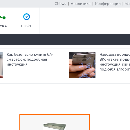
CNews
|
Аналитика
|
Конференции
|
Ма
УКА
СОФТ
Как безопасно купить б/у
Наводим порядо
смартфон: подробная
ВКонтакте: под
инструкция
инструкция, как
под себя алгори