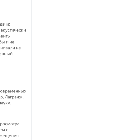
дачи:
 акустически
авить
бы и не
енивали не
щенный,
 современных
р, Лагранж,
науку.
просмотра
ем с
помещения