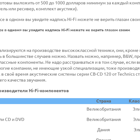
е готовы выложить от 500 до 1000 долларов минимум за каждый ком
тель или ресивер, комплект акустики).
е в одном» вы увидите надпись Hi-Fi можете не верить глазам своим
иализируются на производстве высококлассной техники, они, кроме 
ть в большинстве случаев можно. Назвать можно, например,
B
&
W
, п
ссные компоненты. Не надо расстраиваться и в том случае, если в
Многие компании, не имеющие узкой специализации, тоже производя
, в своё время акустические системы серии CB-CD 120 от
Technics
ст
го качества звучания.
изводители Hi-Fi-компонентов
Cтрана
Клас
Великобритания
Эли
ли CD и DVD
Великобритания
Эли
Дания
Эли