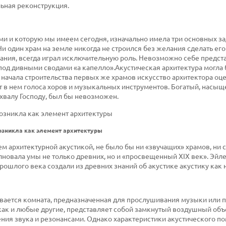
ьная реконструкция.
ми и которую мы имеем сегодня, изначально имела три основных за
и один храм на земле никогда не строился без желания сделать его
ания, всегда играл исключительную роль. Невозможно себе предст
од дивными сводами «а капелло».Акустическая архитектура могла 
С начала строительства первых же храмов
искусство
архитектора оц
учат в нем голоса хоров и музыкальных инструментов. Богатый, насы
хвалу Господу, был бы невозможен.
озникла как элемент архитектуры
вем архитектурной акустикой, не было бы ни «звучащих» храмов, ни
лновала умы не только древних, но и «просвещенный XIX век». Эйле
рошлого века создали из древних знаний об акустике акустику как 
вается комната, предназначенная для прослушивания музыки или 
как и любые другие, представляет собой замкнутый воздушный объ
ния звука и резонансами. Однако характеристики акустического 