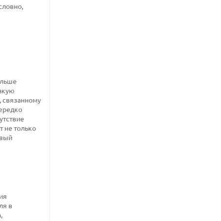
словно,
альше
такую
, связанному
нередко
сутствие
т не только
овый
ция
ля в
,