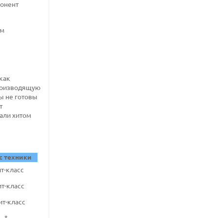
понент
как
роизводящую
ы не готовы
т
али хитом
с техники
т-класс
т-класс
т-класс