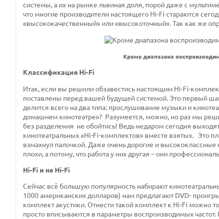
системы, а их на рынке
львиная доля,
порой
даже с мультим
что
многие производители настоящего
Hi
-
Fi
стараются сегод
«высококачественный» или «высокоточный». Так как же опред
Кроме диапазона воспроизводимы
Классификация Hi-Fi
Итак, если вы решили обзавестись настоящим
Hi
-
Fi
-комплек
поставлены перед вашей будущей системой. Это первый шаг
делится всего на два типа: прослушивание музыки и кинотеа
домашнем кинотеатре»?
Разумеется, можно, но раз мы реш
без разделения
не обойтись! Ведь недаром сегодня выходят 
кинотеатральных «
Hi
-
Fi
-комплектов» вместе взятых.
Это пл
взмахнул палочкой. Даже очень дорогие и высококлассные к
плохи, а потому, что работа у них другая – они профессионал
Hi-Fi и не Hi-Fi
Сейчас всё большую популярность набирают кинотеатральны
1000 американских долларов) нам предлагают
DVD
- проигр
комплект акустики. Отнести такой комплект к
Hi
-
Fi
можно тол
просто вписываются в параметры воспроизводимых частот. 