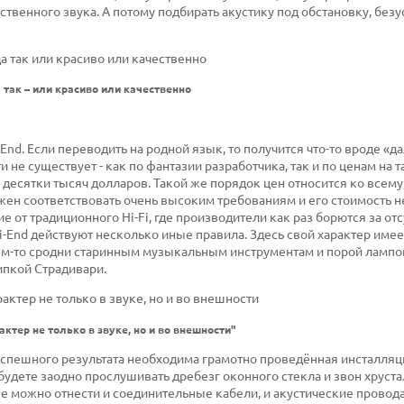
ственного звука. А потому подбирать акустику под обстановку, безу
а так – или красиво или качественно
End
. Если переводить на родной язык, то получится что-то вроде «д
и не существует - как по фантазии разработчика, так и по ценам на 
 десятки тысяч долларов. Такой же порядок цен относится ко всему
жен соответствовать очень высоким требованиям и его стоимость 
чие от традиционного
Hi
-
Fi
, где производители как раз борются за от
i
-
End
действуют несколько иные правила. Здесь свой характер имее
чем-то сродни старинным музыкальным инструментам и порой ламп
ипкой Страдивари.
актер не только в звуке, но и во внешности"
ля успешного результата необходима грамотно проведённая инсталля
 будете заодно прослушивать дребезг оконного стекла и звон хруста
же можно отнести и соединительные кабели, и акустические провода