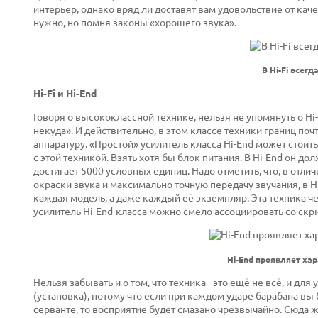
интерьер, однако вряд ли доставят вам удовольствие от каче
нужно, но помня законы «хорошего звука».
В Hi-Fi всегд
Hi-Fi и Hi-End
Говоря о высококлассной технике, нельзя не упомянуть о
Hi
-
некуда». И действительно, в этом классе техники границ почт
аппаратуру. «Простой» усилитель класса
Hi
-
End
может стоить
с этой техникой. Взять хотя бы блок питания. В
Hi
-
End
он дол
достигает 5000 условных единиц. Надо отметить, что, в отли
окраски звука и максимально точную передачу звучания, в
H
каждая модель, а даже каждый её экземпляр. Эта техника 
усилитель
Hi
-
End
-класса можно смело ассоциировать со скр
Hi-End проявляет хар
Нельзя забывать и о том, что техника - это ещё не всё, и д
(установка), потому что если при каждом ударе барабана вы
серванте, то восприятие будет смазано чрезвычайно. Сюда 