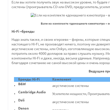
Если вы хотите получить звук на высоком уровне, то будьт
системы (проигрыватель
CD
или
DVD
, предусилитель, усили
Если на комплекте «домашнего кинотеатра – вс
Hi-Fi –бренды
Надо знать также, и своих «героев» – фирмы, которые спец
настоящего
Hi
-
Fi
, не производят ничего, поэтому им доверя
акустические системы, или
Onkyo
, изготовляющую высококла
потратить около 4000 долларов за право слушать музыку. 
компоненты
Hi
-
Fi
и даже, иногда, весьма удачные. Например
благодаря сочетанию не самой высокой цены и очень хороше
Ведущие про
Бренды Hi-Fi
Компонент
B&W
•
акустические системы
Cambridge
Audio
•
Усилители мощности, Проигрывате
Dali
•
акустические системы
Denon