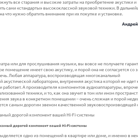
нуть все старания и высокие затраты на приобретение акустики и
ить сами «стандарты» высококлассной звуковой техники. В дальне
 на что нужно обратить внимание при их покупке и установке.
Андрей
еатра или для прослушивания музыки, вы вовсе не получаете гаран
е помещение имеет свою акустику, и порой она не согласуется со 
 речь. Любая аппаратура, воспроизводящая многоканальный
 акустической лаборатории, внутренняя акустика которой не идет 
 работает. А производителя компонентов аудиоаппаратуры, впроче
зованной техники, и то, как она звучит в том или ином пространств
анения звука в конкретном помещении – очень сложная и порой нед
яется самым дорогим звеном качественной звуковоспроизводящей 
 самый дорогой компонент вашей Hi-Fi-системы
ыделяется одно из помещений в квартире или доме, и именно в нем