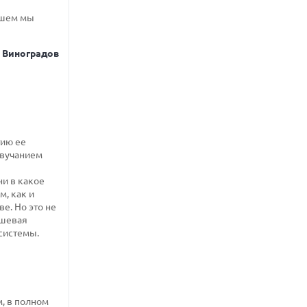
йшем мы
 Виноградов
тию ее
звучанием
ни в какое
м, как и
е. Но это не
ешевая
системы.
, в полном