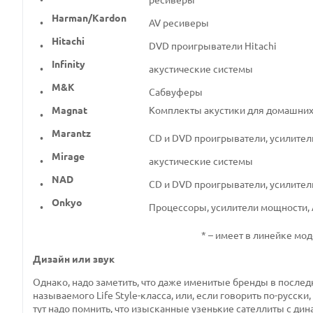
•
ресиверы
Harman/Kardon
•
AV ресиверы
Hitachi
•
DVD проигрыватели Hitachi
Infinity
•
акустические системы
M&K
•
Сабвуферы
Magnat
Комплекты акустики для домашних
•
Marantz
•
CD и DVD проигрыватели, усилител
Mirage
•
акустические системы
NAD
•
CD и DVD проигрыватели, усилител
Onkyo
•
Процессоры, усилители мощности,
* – имеет в линейке м
Дизайн или звук
Однако, надо заметить, что даже именитые бренды в послед
называемого
Life
Style
-класса, или, если говорить по-русски,
тут надо помнить, что изысканные узенькие сателлиты с ди