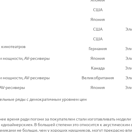
Япония
США
Япония
США
Эли
США
 кинотеатров
Германия
Эли
и мощности, AV-ресиверы
Япония
Эли
Канада
Эли
и мощности, AV-ресиверы
Великобритания
Эли
 AV-ресиверы
Япония
Эли
одельные ряды с демократичным уровнем цен
нее время ради погони за покупателем стали изготавливать модели 
«дизайнерские». В большей степени это относится к акустическим 
намиками не больше, чем у хороших наушников, могут прекрасно впи