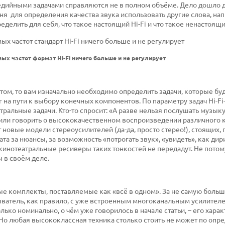
едийными задачами справляются не в полном объёме. Дело дошло д
ня для определения качества звука использовать другие слова, на
елить для себя, что такое настоящий Hi-Fi и что такое ненастоящ
х частот формат Hi-Fi ничего больше и не регулирует
том, то вам изначально необходимо определить задачи, которые бу
 на пути к выбору конечных компонентов. По параметру задач
Hi
-
Fi
тральные задачи. Кто-то спросит: «А разве нельзя послушать музыку
или говорить о высококачественном воспроизведении различного к
новые модели стереоусилителей (да-да, просто стерео!), стоящих, 
ата за нюансы, за возможность «потрогать звук», «увидеть», как ди
инотеатральные ресиверы таких тонкостей не передадут. Не потому
ы в своём деле.
е комплекты, поставляемые как «всё в одном». За не самую больш
ыватель, как правило, с уже встроенным многоканальным усилител
ько номинально, о чём уже говорилось в начале статьи, – его хара
Но любая высококлассная техника столько стоить не может по опр