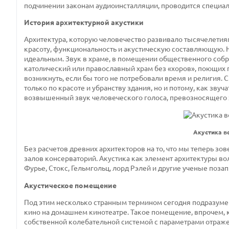
подчинении законам аудиоинсталляции, проводится специал
История архитектурной акустики
Архитектура, которую человечество развивало тысячелетия
красоту, функциональность и акустическую составляющую. Н
идеальным. Звук в храме, в помещении общественного собр
католический или православный храм без «хоров», поющих п
возникнуть, если бы того не потребовали время и религия. 
только по красоте и убранству здания, но и потому, как зв
возвышенный звук человеческого голоса, превозносящего 
Акустика в
Без расчетов древних архитекторов на то, что мы теперь зо
залов консерваторий. Акустика как элемент архитектуры во
Фурье, Стокс, Гельмгольц, лорд Рэлей и другие ученые позап
Акустическое помещение
Под этим несколько странным термином сегодня подразуме
кино на домашнем кинотеатре. Такое помещение, впрочем, 
собственной колебательной системой с параметрами отраже