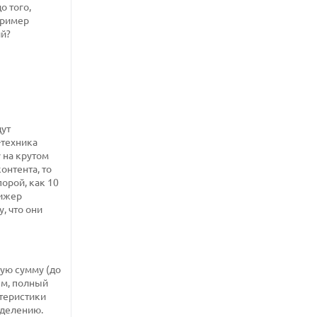
о того,
пример
ий?
дут
-техника
 на крутом
онтента, то
порой, как 10
рижер
, что они
ую сумму (до
ем, полный
ктеристики
еделению.