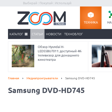
Выбирай : Покупай : Используй
ТЕХНИКА
НА
КАТАЛОГ
СТАТЬИ
НОВОСТИ
ТЕХНОБЛОГ
Обзор Hyundai H-
LED55BU7011: доступный 4K-
телевизор для домашнего
кинотеатра
Главная
Медиапроигрыватели
Samsung DVD-HD745
Samsung DVD-HD745