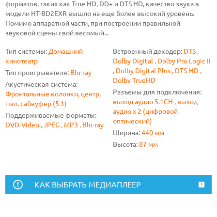
форматов, таких как True HD, DD+ и DTS HD, качество звука в
модели HT-BD2EXR вышло на еще более высокий уровень.
Помимо аппаратной части, при построении правильной
звуковой сцены свой весомый...
Тип системы:
Домашний
Встроенный декодер:
DTS ,
кинотеатр
Dolby Digital , Dolby Pro Logic II
, Dolby Digital Plus , DTS-HD ,
Тип проигрывателя:
Blu-ray
Dolby TrueHD
Акустическая система:
Разъемы для подключения:
Фронтальные колонки, центр,
выход аудио 5.1CH , выход
тыл, сабвуфер (5.1)
аудио x 2 (цифровой
Поддерживаемые форматы:
оптический)
DVD-Video , JPEG , MP3 , Blu-ray
Ширина:
440 мм
Высота:
87 мм
КАК ВЫБРАТЬ МЕДИАПЛЕЕР