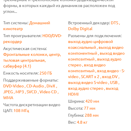
формы, в которых каждый из динамиков расположен под
углом...
Тип системы:
Домашний
Встроенный декодер:
DTS ,
кинотеатр
Dolby Digital
Тип проигрывателя:
HDD/DVD-
Разъемы для подключения:
рекордер
выход аудио цифровой
коаксиальный , выход видео
Акустическая система:
компонентный , выход видео
Фронтальные колонки, центр,
композитный , выход аудио
тыловая центральная,
стерео , вход видео
сабвуфер (4.1)
композитный , вход видео - S-
Емкость носителя:
250 ГБ
video , SCART x 2 , вход DV ,
Поддерживаемые форматы:
выход видео S-video , USB ,
DVD-Video , CD-Audio , DivX ,
вход аудио стерео , выход
JPEG , MP3 , SVCD , Video CD ,
HDMI
WMA
Ширина:
420 мм
Частота дискретизации видео
Высота:
77 мм
ЦАП:
108 МГц
Глубина:
288 мм
Вес:
4.8 кг