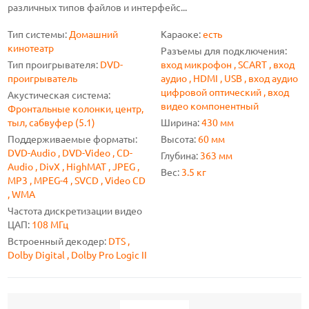
различных типов файлов и интерфейс...
Тип системы:
Домашний
Караоке:
есть
кинотеатр
Разъемы для подключения:
Тип проигрывателя:
DVD-
вход микрофон , SCART , вход
проигрыватель
аудио , HDMI , USB , вход аудио
цифровой оптический , вход
Акустическая система:
видео компонентный
Фронтальные колонки, центр,
тыл, сабвуфер (5.1)
Ширина:
430 мм
Поддерживаемые форматы:
Высота:
60 мм
DVD-Audio , DVD-Video , CD-
Глубина:
363 мм
Audio , DivX , HighMAT , JPEG ,
Вес:
3.5 кг
MP3 , MPEG-4 , SVCD , Video CD
, WMA
Частота дискретизации видео
ЦАП:
108 МГц
Встроенный декодер:
DTS ,
Dolby Digital , Dolby Pro Logic II