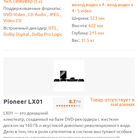
тыл, сабвуфер (5.2)
выход видео x 4 , вход видео x
Поддерживаемые форматы:
4 - S-video
DVD-Video , CD-Audio , JPEG ,
Ширина:
523 мм
Video CD
Высота:
622 мм
Встроенный декодер:
DTS ,
Глубина:
215 мм
Dolby Digital , Dolby Pro Logic
Вес:
11.5 кг
Товар отсутствует в
Pioneer LX01
8.7
/10
магазинах
LX01 — это домашний
кинотеатр, созданный на базе DVD-рекордера с жестким
диском на 160 ГБ и акустикой довольно революционного вида.
Дело в том, что в роли сателлитов в системе выступают особые
трехмерные и трехполосные колонки додекаэдрической