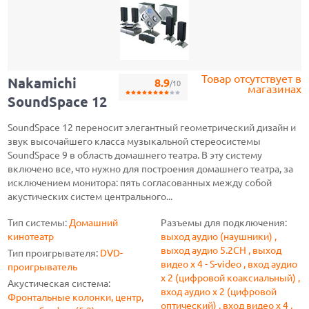
Товар отсутствует в
Nakamichi
8.9
/10
магазинах
SoundSpace 12
SoundSpace 12 переносит элегантный геометрический дизайн и
звук высочайшего класса музыкальной стереосистемы
SoundSpace 9 в область домашнего театра. В эту систему
включено все, что нужно для построения домашнего театра, за
исключением монитора: пять согласованных между собой
акустических систем центрального...
Тип системы:
Домашний
Разъемы для подключения:
кинотеатр
выход аудио (наушники) ,
выход аудио 5.2CH , выход
Тип проигрывателя:
DVD-
видео x 4 - S-video , вход аудио
проигрыватель
x 2 (цифровой коаксиальный) ,
Акустическая система:
вход аудио x 2 (цифровой
Фронтальные колонки, центр,
оптический) , вход видео x 4 ,