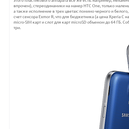
этого пластикового аппарата все же есть: например, механ
впрочем), стереодинамики на манер HTC One, только маленьк
а также исполнение в трех цветах: помимо черного и белог
счет сенсора Exmor R, что для бюджетника (а цена Xperia C 
micro-SIM карт и слот для карт microSD объемом до 64 ГБ. С
три.