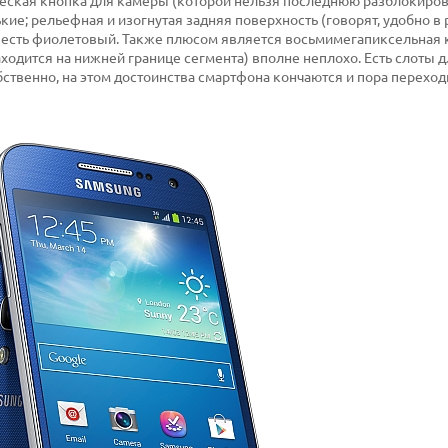
ическая кнопка для камеры (которой нельзя последнюю разблокиров
ие; рельефная и изогнутая задняя поверхность (говорят, удобно в 
о, есть фиолетовый. Также плюсом является восьмимегапиксельная 
находится на нижней границе сегмента) вполне неплохо. Есть слоты д
обственно, на этом достоинства смартфона кончаются и пора переход