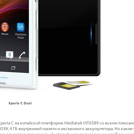
Xperia C Dual
peria C на китайской платформе Mediatek MT6589 со всеми плюсам
 ОЗУ, 4 ГБ внутренней памяти и несъемного аккумулятора. Но какие