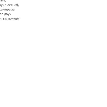
ать,
руке лежит),
камера за
ля двух
ить к номеру