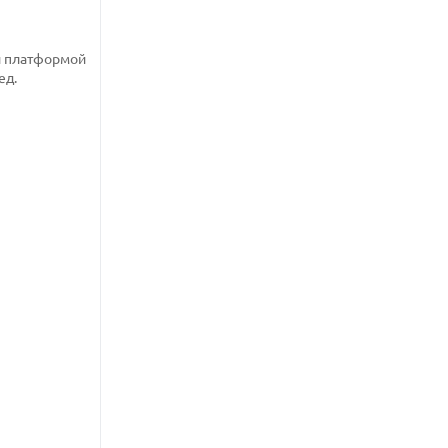
й платформой
ед.