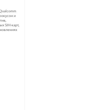
у Qualcomm
фокусом и
тив,
х SIM-карт,
бновлениях