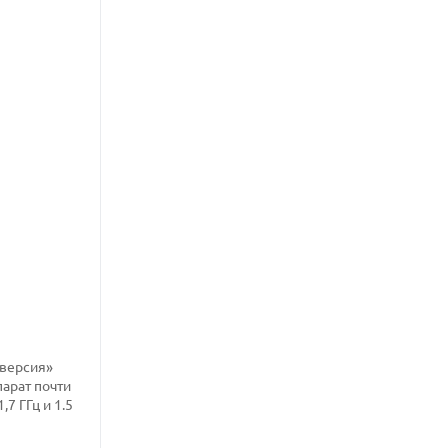
-версия»
парат почти
7 ГГц и 1.5