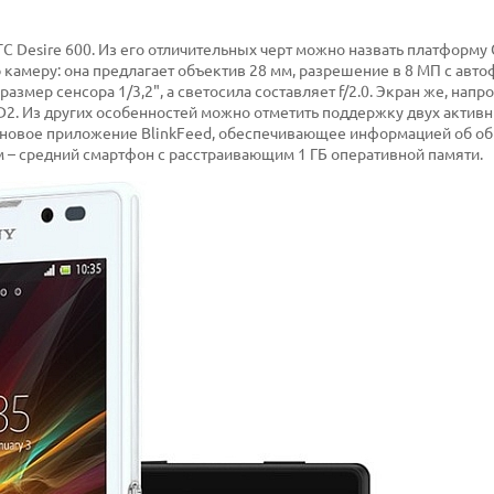
HTC Desire 600. Из его отличительных черт можно назвать платформ
камеру: она предлагает объектив 28 мм, разрешение в 8 МП с авто
азмер сенсора 1/3,2", а светосила составляет f/2.0. Экран же, напро
2. Из других особенностей можно отметить поддержку двух активны
 и новое приложение BlinkFeed, обеспечивающее информацией об о
ом – средний смартфон с расстраивающим 1 ГБ оперативной памяти.