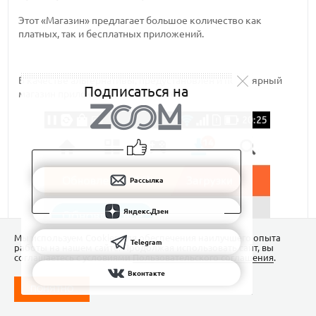
Этот «Магазин» предлагает большое количество как
платных, так и бесплатных приложений.
В качестве альтернативы, предустановлен и популярный
Подписаться на
магазин приложений Yandex Store.
Рассылка
Яндекс.Дзен
Мы используем Сookies для обеспечения наилучшего опыта
Telegram
работы на нашем сайте. Продолжая использовать сайт, вы
соглашаетесь с условиями
Пользовательского соглашения
.
Вконтакте
ПОНЯТНО