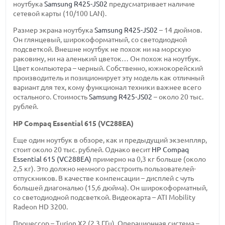
ноутбука
Samsung R425-JS02
предусматривает наличие
сетевой карты (10/100 LAN).
Размер экрана ноутбука
Samsung R425-JS02
– 14 дюймов.
Он глянцевый, широкоформатный, со светодиодной
подсветкой. Внешне ноутбук не похож ни на морскую
раковину, ни на аленький цветок… Он похож на ноутбук.
Цвет компьютера – черный. Собственно, южнокорейский
производитель и позиционирует эту модель как отличный
вариант для тех, кому функционал техники важнее всего
остального. Стоимость
Samsung R425-JS02
– около 20 тыс.
рублей.
HP Compaq Essential 615 (VC288EA)
Еще один ноутбук в обзоре, как и предыдущий экземпляр,
стоит около 20 тыс. рублей. Однако весит
HP Compaq
Essential 615 (VC288EA)
примерно на 0,3 кг больше (около
2,5 кг). Это должно немного расстроить пользователей-
отпускников. В качестве компенсации – дисплей с чуть
большей диагональю (15,6 дюйма). Он широкоформатный,
со светодиодной подсветкой. Видеокарта – ATI Mobility
Radeon HD 3200.
Процессор – Turion X2 (2,3 ГГц). Операционная система –