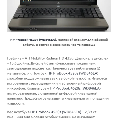
HP ProBook 4520s (WD846EA)
. Неплохой вариант для офисной
работы. В отпуск можно взять что-то попроще
Графика – ATI Mobility Radeon HD 4350. Диагональ дисплея
– 15,6 дюйма. Дисплей с антибликовым покрытием,
светодиодная подсветка. Наличествует веб-камера (2
мегапикселя). Ноутбук
HP ProBook 4520s (WD846EA)
способен поддерживать звук высокой четкости. Имеются
встроенные стереодинамики и встроенный цифровой
микрофон. Клавиатура у
HP ProBook 4520s (WD846EA)
полноразмерная, с отдельной цифровой клавишной
панелью. Предусмотрена защита клавиатуры от попадания
жидкости.
Вес ноутбука
HP ProBook 4520s (WD846EA)
– 2,39 кг.
Внешний вид модели особых эмоций не вызывает –