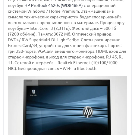
ноутбук
HP ProBook 4520s (WD846EA)
с операционной
системой Windows 7 Home Premium. Эта «машинка» в
смысле технических характеристик будет «посерьезней»
всех остальных представленных в материале. Процессор у
ноутбука – Intel Core i3 (2,3 ГГц). Жесткий диск – 500 Гб
(7200 об/мин). Память: 3072 Мб. Оптический привод –
DVD+/-RW SuperMulti DL LightScribe. Слоты расширения:
ExpressCard/34, устройство для чтения флэш-карт. Порты:
три USB-порта, VGA для внешнего монитора, HDMI, вход для
стереомикрофона, выход для стереомикрофона, RJ-45, RJ-
11. Сетевой интерфейс – Realtek Ethernet (10/100/1000
NIC). Беспроводная связь – Wi-Fi и Bluetooth.