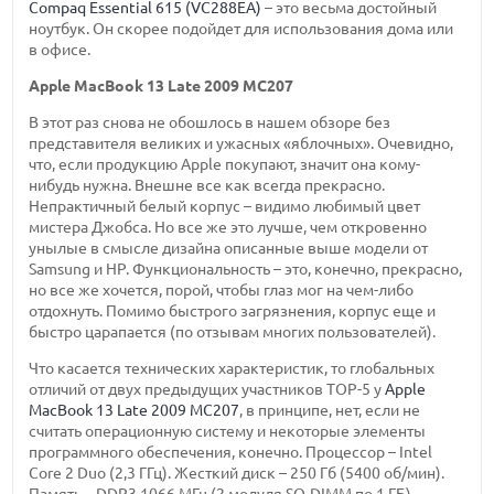
Compaq Essential 615 (VC288EA)
– это весьма достойный
ноутбук. Он скорее подойдет для использования дома или
в офисе.
Apple MacBook 13 Late 2009 MC207
В этот раз снова не обошлось в нашем обзоре без
представителя великих и ужасных «яблочных». Очевидно,
что, если продукцию Apple покупают, значит она кому-
нибудь нужна. Внешне все как всегда прекрасно.
Непрактичный белый корпус – видимо любимый цвет
мистера Джобса. Но все же это лучше, чем откровенно
унылые в смысле дизайна описанные выше модели от
Samsung и HP. Функциональность – это, конечно, прекрасно,
но все же хочется, порой, чтобы глаз мог на чем-либо
отдохнуть. Помимо быстрого загрязнения, корпус еще и
быстро царапается (по отзывам многих пользователей).
Что касается технических характеристик, то глобальных
отличий от двух предыдущих участников ТОР-5 у
Apple
MacBook 13 Late 2009 MC207
, в принципе, нет, если не
считать операционную систему и некоторые элементы
программного обеспечения, конечно. Процессор – Intel
Core 2 Duo (2,3 ГГц). Жесткий диск – 250 Гб (5400 об/мин).