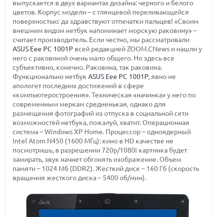
выпускается в двух вариантах дизайна: черного и белого
цветов. Корпус модели – с глянцевой переливающейся
поверхностью: да здравствуют отпечатки пальцев! «Своим
внешним видом нетбук напоминает морскую раковину» –
считает производитель. Если честно, мы рассматривали
ASUS Eee PC 1001P
всей редакцией ZOOM.CNews и нашли у
него с раковиной очень мало общего. Но здесь все
субъективно, конечно. Раковина, так раковина.
Функционально нетбук
ASUS Eee PC 1001P
, явно не
апологет последних достижений в сфере
«компьютеростроения». Техническая «начинка» у него по
современным меркам средненькая, однако для
размещения фотографий из отпуска в социальной сети
возможностей нетбука, пожалуй, хватит. Операционная
система – Windows XP Home. Процессор – одноядерный
Intel Atom N450 (1600 МГц): кино в HD качестве не
посмотришь, в разрешении 720p/1080i картинка будет
замирать, звук начнет обгонять изображение. Объем
памяти – 1024 Мб (DDR2). Жесткий диск – 160 Гб (скорость
вращения жесткого диска – 5400 об/мин).