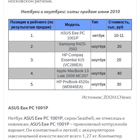
московском регионе.
Нетбуки и ноутбуки: хиты продаж июня 2010
Позиция в рейтинге (по
Тип
Стоимость,
Модель
результатам продаж)
тыс. руб
ASUS Eee PC
1.
нетбук
10-11
1001P
Samsung R425-
2.
ноутбук
20
JS02
HP Compaq
3.
Essential 615
ноутбук
20
(VC288EA)
Apple MacBook 13
4.
ноутбук
40
Late 2009 MC207
HP ProBook 4520s
5.
ноутбук
30
(WD846EA)
Источник: ZOOM.CNews
ASUS Eee PC 1001P
Нетбук
ASUS Eee PC 1001P
, серии Seashell, не отнесешь к
новинкам.
ASUS Eee PC 1001P
– приемлемый «отпускной»
вариант. Он компактный и легкий: с аккумулятором
максимальной емкости весит всего 1, 27 кг. Компьютер