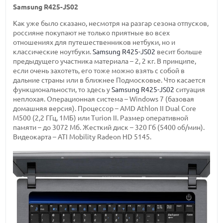
Samsung R425-JS02
Как уже было сказано, несмотря на разгар сезона отпусков,
россияне покупают не только приятные во всех
отношениях для путешественников нетбуки, но и
классические ноутбуки.
Samsung R425-JS02
весит больше
предыдущего участника материала – 2, 2 кг. В принципе,
если очень захотеть, его тоже можно взять с собой в
дальние страны или в ближнее Подмосковье. Что касается
функциональности, то здесь у
Samsung R425-JS02
ситуация
неплохая. Операционная система – Windows 7 (базовая
домашняя версия). Процессор – AMD Athlon II Dual Core
M500 (2,2 ГГц, 1MБ) или Turion II. Размер оперативной
памяти – до 3072 Мб. Жесткий диск – 320 Гб (5400 об/мин).
Видеокарта – ATI Mobility Radeon HD 5145.