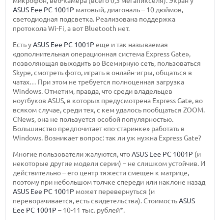
микрофон, веб-камера (всего 0,3 мегапикселя). Экран у
ASUS Eee PC 1001P
матовый, диагональ – 10 дюймов,
светодиодная подсветка. Реализована поддержка
протокола Wi-Fi, а вот Bluetooth нет.
Есть у
ASUS Eee PC 1001P
еще и так называемая
«дополнительная операционная система Express Gate»,
позволяющая выходить во Всемирную сеть, пользоваться
Skype, смотреть фото, играть в онлайн-игры, общаться в
чатах… При этом не требуется полноценная загрузка
Windows. Отметим, правда, что среди владельцев
ноутбуков ASUS, в которых предусмотрена Express Gate, во
всяком случае, среди тех, с кем удалось пообщаться ZOOM.
CNews, она не пользуется особой популярностью.
Большинство предпочитает «по-старинке» работать в
Windows. Возникает вопрос: так ли уж нужна Express Gate?
Многие пользователи жалуются, что
ASUS Eee PC 1001P
(и
некоторые другие модели серии) – не слишком устойчив. И
действительно – его центр тяжести смещен к матрице,
поэтому при небольшом толчке спереди или наклоне назад
ASUS Eee PC 1001P
может перевернуться (и
переворачивается, есть свидетельства). Стоимость
ASUS
Eee PC 1001P
– 10-11 тыс. рублей*.