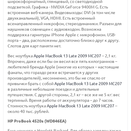
широкоформатный, глянцевый, со светодиодной
подсветкой. Графика - NVIDIA GeForce 9400M G. Есть
встроенная веб-камера. Видеовыходы: DVI (в том числе
двухканальный), VGA, HDMI. Есть встроенный
всенаправленный микрофон, стереодинамики. Разъем для
наушников совмещен с аудиовходом. Возможна
поддержка гарнитуры iPhone Apple с микрофоном. USB-
порта – два, расположены достаточно близко друг к другу.
Слотов для карт памяти нет.
Вес ноутбука
Apple MacBook 13 Late 2009 MC207
– 2,1 кг.
Впрочем, даже если бы он весил все пять килограммов –
любителей бренда Apple (многие из которых – настоящие
фанаты, что гораздо реже встречается у других
производителей), несомненно, это бы не спасло от
привычки брать с собой
Apple MacBook 13 Late 2009 MC207
в различные небольшие поездки и длительные
путешествия. С другой стороны, 2,1 кг – все же не 5 кг: вес
терпимый. Время работы от аккумулятора – до 7 часов.
Стоимость ноутбука
Apple MacBook 13 Late 2009 MC207
–
около 40 тыс. рублей.
HP ProBook 4520s (WD846EA)
Еще немного о Hewlett Packard. Для обзора заявлен также