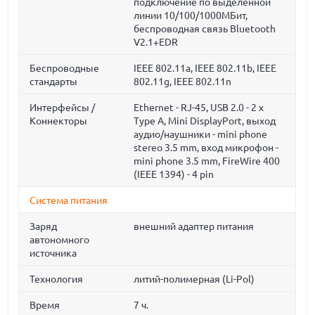
подключение по выделенной
линии 10/100/1000МБит,
беспроводная связь Bluetooth
V2.1+EDR
Беспроводные
IEEE 802.11a, IEEE 802.11b, IEEE
стандарты
802.11g, IEEE 802.11n
Интерфейсы /
Ethernet - RJ-45, USB 2.0 - 2 x
Коннекторы
Type A, Mini DisplayPort, выход
аудио/наушники - mini phone
stereo 3.5 mm, вход микрофон -
mini phone 3.5 mm, FireWire 400
(IEEE 1394) - 4 pin
Система питания
Заряд
внешний адаптер питания
автономного
источника
Технология
литий-полимерная (Li-Pol)
Время
7 ч.