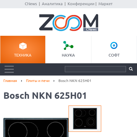
CNews
|
Аналитика
|
Конференции
|
Маркет
ТЕХНИКА
НАУКА
СОФТ
Главная
Плиты и печи
Bosch NKN 625H01
Bosch NKN 625H01