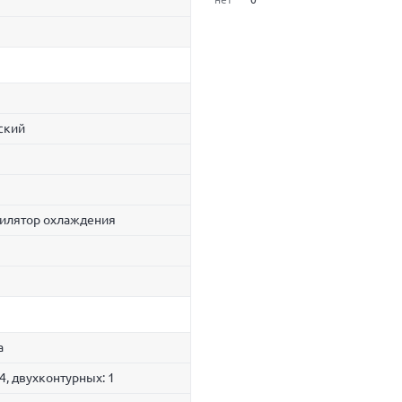
ский
тилятор охлаждения
а
4, двухконтурных: 1