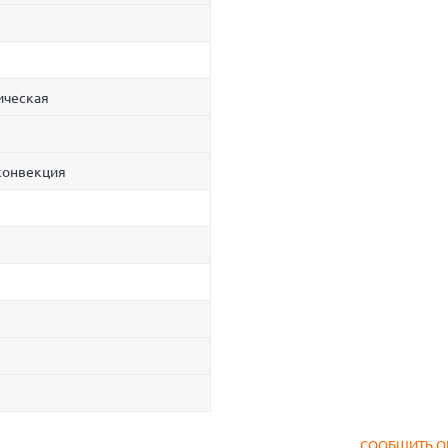
ическая
 конвекция
СООБЩИТЬ О