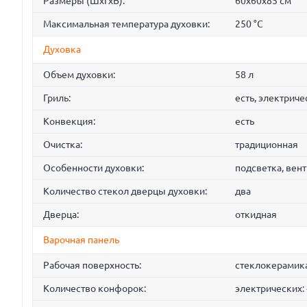
Размеры (ШхГхВ):
60x60x85 см
Максимальная температура духовки:
250 °С
Духовка
Объем духовки:
58 л
Гриль:
есть, электриче
Конвекция:
есть
Очистка:
традиционная
Особенности духовки:
подсветка, вен
Количество стекол дверцы духовки:
два
Дверца:
откидная
Варочная панель
Рабочая поверхность:
стеклокерамик
Количество конфорок:
электрических: 