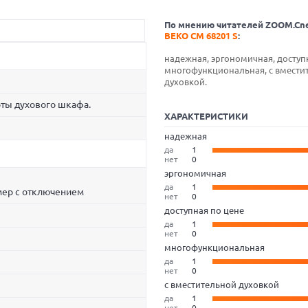
По мнению читателей ZOOM.Cn
BEKO CM 68201 S
:
надежная, эргономичная, доступ
многофункциональная, с вмести
духовкой.
ты духового шкафа.
ХАРАКТЕРИСТИКИ
надежная
да
1
нет
0
эргономичная
да
1
мер с отключением
нет
0
доступная по цене
да
1
нет
0
многофункциональная
да
1
нет
0
с вместительной духовкой
да
1
нет
0