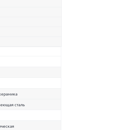
керамика
еющая сталь
ическая