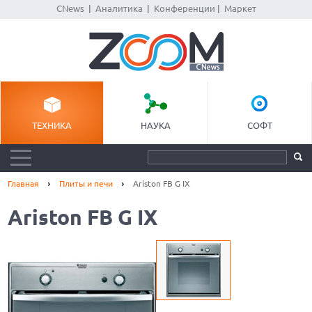
CNews
|
Аналитика
|
Конференции
|
Маркет
ТЕХНИКА
НАУКА
СОФТ
Главная
Плиты и печи
Ariston FB G IX
Ariston FB G IX