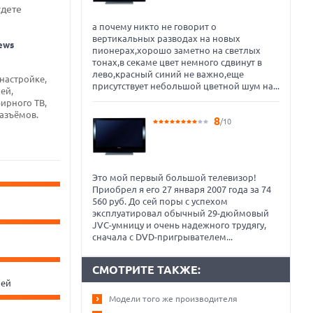
удете
а почему никто не говорит о
вертикальных разводах на новых
ews
пионерах,хорошо заметно на светлых
тонах,в секаме цвет немного сдвинут в
лево,красный синий не важно,еще
настройке,
присутствует небольшой цветной шум на...
ей,
ирного ТВ,
азъёмов.
8
/10
Это мой первый большой телевизор!
Приобрел я его 27 января 2007 года за 74
560 руб. До сей поры с успехом
эксплуатировал обычный 29-дюймовый
JVC-умницу и очень надежного трудягу,
сначала с DVD-пригрывателем...
СМОТРИТЕ ТАКЖЕ:
чей
Модели того же производителя