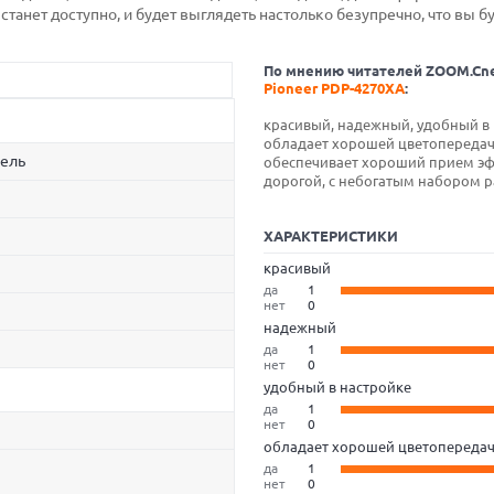
станет доступно, и будет выглядеть настолько безупречно, что вы б
По мнению читателей ZOOM.Cn
Pioneer PDP-4270XA
:
красивый, надежный, удобный в 
обладает хорошей цветопередач
ель
обеспечивает хороший прием эф
дорогой, с небогатым набором р
ХАРАКТЕРИСТИКИ
красивый
да
1
нет
0
надежный
да
1
нет
0
удобный в настройке
да
1
нет
0
обладает хорошей цветопереда
да
1
нет
0