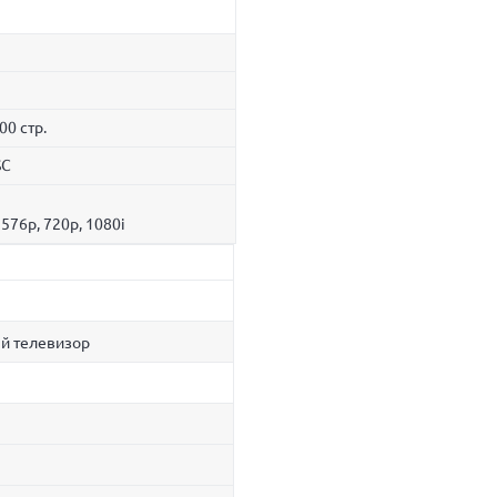
00 стр.
SC
, 576p, 720p, 1080i
й телевизор