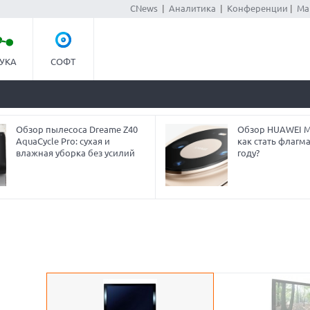
CNews
|
Аналитика
|
Конференции
|
Ма
УКА
СОФТ
Обзор пылесоса Dreame Z40
Обзор HUAWEI Ma
AquaCycle Pro: сухая и
как стать флагм
влажная уборка без усилий
году?