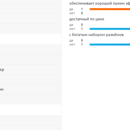
обеспечивает хороший прием эф
да
1
нет
0
доступный по цене
да
0
нет
1
с богатым набором разъёмов
да
0
нет
1
ер
мм