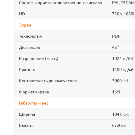
Системы приема телевизионного сигнала
PAL, SECAM
HD
720p, 1080i
Экран
Технология
PDP
Диагональ
42 "
Разрешение (макс.)
1024 x 768
Яркость
1100 кд/м²
Контрастность динамическая
3000:1:1
Формат экрана
16:9
Габариты и вес
Ширина
104.0 см
Высота
67.9 см