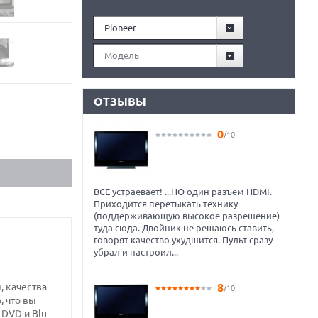
Pioneer
Модель
ОТЗЫВЫ
0
/10
ВСЕ устраевает! ...НО один разъем HDMI.
Приходится перетыкать технику
(поддерживающую высокое разрешение)
туда сюда. Двойник не решаюсь ставить,
говорят качество ухудшится. Пульт сразу
убрал и настроил...
 качества
8
/10
, что вы
DVD и Blu-