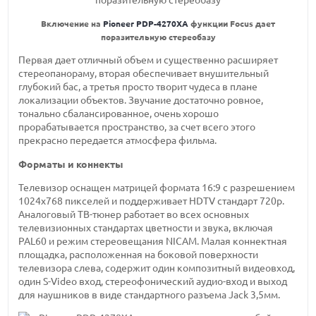
Включение на
Pioneer PDP-4270XA
функции Focus дает
поразительную стереобазу
Первая дает отличный объем и существенно расширяет
стереопанораму, вторая обеспечивает внушительный
глубокий бас, а третья просто творит чудеса в плане
локализации объектов. Звучание достаточно ровное,
тонально сбалансированное, очень хорошо
прорабатывается пространство, за счет всего этого
прекрасно передается атмосфера фильма.
Форматы и коннекты
Телевизор оснащен матрицей формата 16:9 с разрешением
1024х768 пикселей и поддерживает HDTV стандарт 720p.
Аналоговый ТВ-тюнер работает во всех основных
телевизионных стандартах цветности и звука, включая
PAL60 и режим стереовещания NICAM. Малая коннектная
площадка, расположенная на боковой поверхности
телевизора слева, содержит один композитный видеовход,
один S-Video вход, стереофонический аудио-вход и выход
для наушников в виде стандартного разъема Jack 3,5мм.