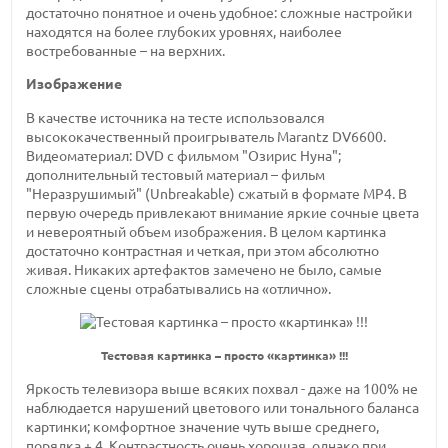
достаточно понятное и очень удобное: сложные настройки
находятся на более глубоких уровнях, наиболее
востребованные – на верхних.
Изображение
В качестве источника на тесте использовался
высококачественный проигрыватель Marantz DV6600.
Видеоматериал: DVD с фильмом "Озирис Нуна";
дополнительный тестовый материал – фильм
"Неразрушимый" (Unbreakable) сжатый в формате MP4. В
первую очередь привлекают внимание яркие сочные цвета
и невероятный объем изображения. В целом картинка
достаточно контрастная и четкая, при этом абсолютно
живая. Никаких артефактов замечено не было, самые
сложные сцены отрабатывались на «отлично».
Тестовая картинка – просто «картинка» !!!
Яркость телевизора выше всяких похвал - даже на 100% не
наблюдается нарушений цветового или тонального баланса
картинки; комфортное значение чуть выше среднего,
порядка + 4. Контрастность очень хорошая, однако при