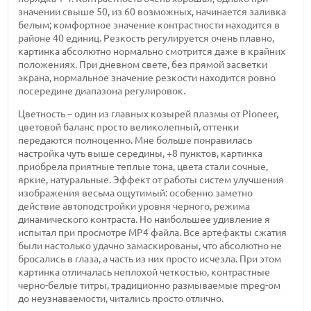
значении свыше 50, из 60 возможных, начинается заливка
белым; комфортное значение контрастности находится в
районе 40 единиц. Резкость регулируется очень плавно,
картинка абсолютно нормально смотрится даже в крайних
положениях. При дневном свете, без прямой засветки
экрана, нормальное значение резкости находится ровно
посередине диапазона регулировок.
Цветность – один из главных козырей плазмы от Pioneer,
цветовой баланс просто великолепный, оттенки
передаются полноценно. Мне больше понравилась
настройка чуть выше середины, +8 пунктов, картинка
приобрела приятные теплые тона, цвета стали сочные,
яркие, натуральные. Эффект от работы систем улучшения
изображения весьма ощутимый: особенно заметно
действие автоподстройки уровня черного, режима
динамического контраста. Но наибольшее удивление я
испытал при просмотре MP4 файла. Все артефакты сжатия
были настолько удачно замаскированы, что абсолютно не
бросались в глаза, а часть из них просто исчезла. При этом
картинка отличалась неплохой четкостью, контрастные
черно-белые титры, традиционно размываемые mpeg-ом
до неузнаваемости, читались просто отлично.