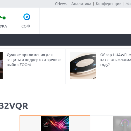
CNews
|
Аналитика
|
Конференции
|
Ма
УКА
СОФТ
Лучшие приложения для
Обзор HUAWEI Ma
защиты и поддержки зрения:
как стать флагм
выбор ZOOM
году?
G32VQR