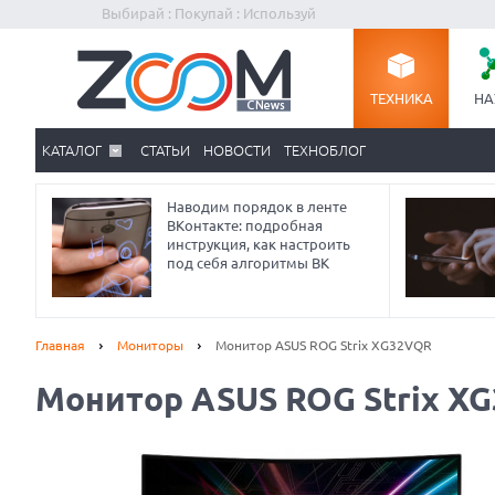
Выбирай : Покупай : Используй
ТЕХНИКА
НА
КАТАЛОГ
СТАТЬИ
НОВОСТИ
ТЕХНОБЛОГ
Наводим порядок в ленте
ВКонтакте: подробная
инструкция, как настроить
под себя алгоритмы ВК
Главная
Мониторы
Монитор ASUS ROG Strix XG32VQR
Монитор ASUS ROG Strix X