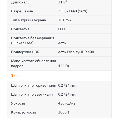
Диагональ
31.5"
Разрешение
2560x1440 (16:9)
Тип матрицы экрана
TFT *VA
Подсветка
LED
Подсветка без мерцания
(Flicker-Free)
есть
Поддержка HDR
есть, DisplayHDR 400
Макс. частота обновления
кадров
144 Гц
Экран
Шаг точки по горизонтали
0.2724 мм
Шаг точки по вертикали
0.2724 мм
Яркость
450 кд/м2
Контрастность
3000:1