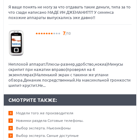
Я ваще понять не могу за что отдавать такие деньги, типа за то
что сзади написано МАДЕ ИН ДЖЕМАНИ???? У сименса
похожие аппараты выпускались эже давно!!
7
/10
Неплохой аппарат.Плюсы-размер,удобство,нокиа)Минусы
скрипит при нажатии вправо(проверял на 4
экземплярах)Маленький экран с такими же углами
обзора.Динамик посредственный.На максимльной громкости
шипит-хрустит.Не...
СМОТРИТЕ ТАКЖЕ:
Модели того же производителя
Новинки раздела Сотовые телефоны.
Выбор эксперта. Мьюзикфоны
Выбор эксперта. Самые доступные