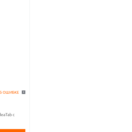
Б ОШИБКЕ
deaTab с