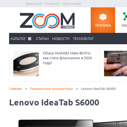
Выбирай : Покупай : Используй
ТЕХНИКА
НА
КАТАЛОГ
СТАТЬИ
НОВОСТИ
ТЕХНОБЛОГ
Обзор HUAWEI Mate 80 Pro:
как стать флагманом в 2026
году?
Главная
Планшетные компьютеры
Lenovo IdeaTab S6000
Lenovo IdeaTab S6000