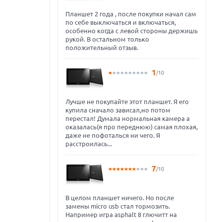
Планшет 2 года , после покупки начал сам
по себе выключаться и включаться,
особенно когда с левой стороны держишь
рукой. В остальном только
положительный отзыв.
1
/10
Лучше не покупайте этот планшет. Я его
купила сначало зависал,но потом
перестал! Думала нормальная камера а
оказалась(я про переднюю) самая плохая,
даже не пофоталься ни чего. Я
расстроилась...
7
/10
В целом планшет ничего. Но после
замены micro usb стал тормозить.
Например игра asphalt 8 глючитт на