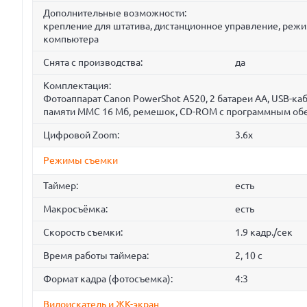
Дополнительные возможности:
крепление для штатива, дистанционное управление, реж
компьютера
Снята с производства:
да
Комплектация:
Фотоаппарат Canon PowerShot A520, 2 батареи АА, USB-каб
памяти MMC 16 Мб, ремешок, CD-ROM с программным об
Цифровой Zoom:
3.6x
Режимы съемки
Таймер:
есть
Макросъёмка:
есть
Скорость съемки:
1.9 кадр./сек
Время работы таймера:
2, 10 c
Формат кадра (фотосъемка):
4:3
Видоискатель и ЖК-экран