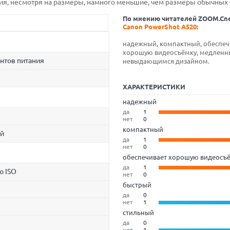
ия, несмотря на размеры, намного меньшие, чем размеры обычных
По мнению читателей ZOOM.Cn
Canon PowerShot A520
:
надежный, компактный, обеспеч
хорошую видеосъёмку, медленны
ентов питания
невыдающимся дизайном.
ХАРАКТЕРИСТИКИ
надежный
да
1
нет
0
компактный
й
да
1
нет
0
обеспечивает хорошую видеосъ
да
1
to ISO
нет
0
быстрый
да
0
нет
1
стильный
да
0
нет
1