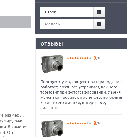
Canon
Модель
ОТЗЫВЫ
9
/10
Пользую эту модель уже полтора года, все
работает, почти все устраивает, немного
тормозит при фотографировании. У меня
маленький ребенок и хочется запечетлить
какие-то его имоции, интересные,
смешные...
ие размеры,
 зумируемая
8
/10
ки. В камере
o). Он