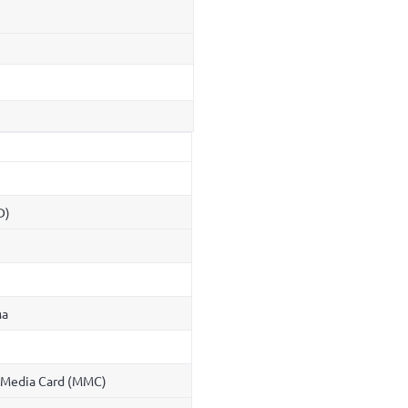
D)
ма
iMedia Card (MMC)