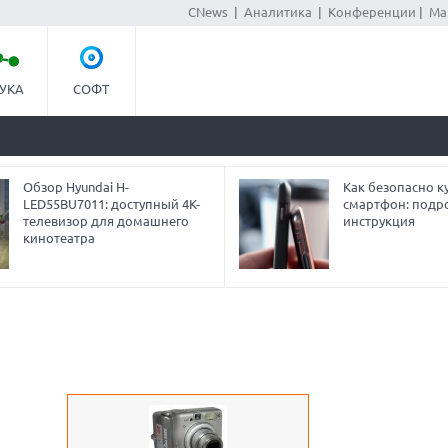
CNews
|
Аналитика
|
Конференции
|
Ма
УКА
СОФТ
Обзор Hyundai H-
Как безопасно ку
LED55BU7011: доступный 4K-
смартфон: подр
телевизор для домашнего
инструкция
кинотеатра