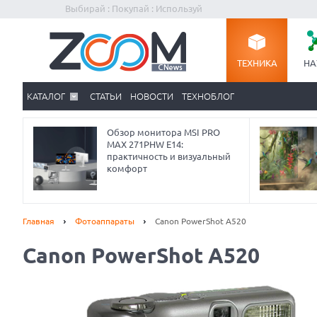
Выбирай : Покупай : Используй
ТЕХНИКА
НА
КАТАЛОГ
СТАТЬИ
НОВОСТИ
ТЕХНОБЛОГ
Обзор монитора MSI PRO
MAX 271PHW E14:
практичность и визуальный
комфорт
Главная
Фотоаппараты
Canon PowerShot A520
Canon PowerShot A520