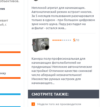
 объективов.
Неплохой агрегат для начинающих.
ews
Автоматический режим кстроит многих.
За 5 месяцев пользования разочаровался
только в одном - при большом цифровом
ивает
зуме много шума. Пару раз падал на
й, с
асфальт - остался жив...
5
/10
Камера полу-професиональная для
начинающих фотолюбителей не
придумаешь! Неплохие автоматические
настройки! Отличное качество снимков!
ёмку
число абераций незначительное!
Множество ручных настроек для
начинающего...
СМОТРИТЕ ТАКЖЕ:
Модели того же производителя