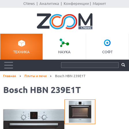
CNews
|
Аналитика
|
Конференции
|
Маркет
ТЕХНИКА
НАУКА
СОФТ
Главная
Плиты и печи
Bosch HBN 239E1T
Bosch HBN 239E1T