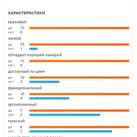
ХАРАКТЕРИСТИКИ
красивый
да
15
нет
0
легкий
да
13
нет
1
обладает хорошей камерой
да
12
нет
0
доступный по цене
да
10
нет
3
функциональный
да
10
нет
4
эргономичный
да
7
нет
5
мужской
да
6
нет
5