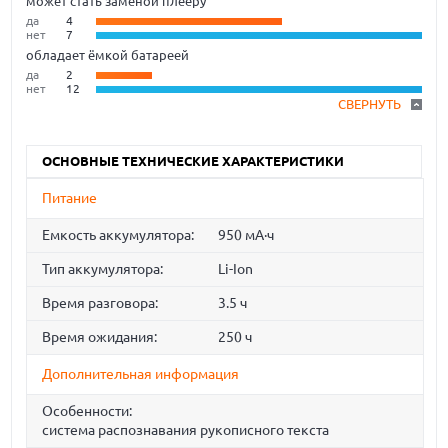
может стать заменой плееру
да
4
нет
7
обладает ёмкой батареей
да
2
нет
12
СВЕРНУТЬ
ОСНОВНЫЕ ТЕХНИЧЕСКИЕ ХАРАКТЕРИСТИКИ
Питание
Емкость аккумулятора:
950 мА·ч
Тип аккумулятора:
Li-Ion
Время разговора:
3.5 ч
Время ожидания:
250 ч
Дополнительная информация
Особенности:
cистема распознавания рукописного текста