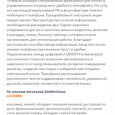
Телефон оснащен специальными функциями для бизнеса,
управляемыми посредством удобного интерфейса. По сути,
это настоящий виртуальный ПК в форм-факторе тонкого
мобильного телефона. Трехдюймовый сенсорный экран
предоставляет быстрый доступ ко всей информации,
необходимой для ведения дел. Одним нажатием
открывается доступ к многочисленным виджетам, включая
календарь, планы, блокнот, таблицы, которые можно
организовать для оптимизации работы. Благодаря
нескольким способам ввода информации, ввод текста или
номера телефона максимально прост и удобен.
Переключение между цифровой и QWERTY-клавиатурой
или письмом стилусом возможно автоматически, в
зависимости от нужд пользователя, во время совершения
звонков, создания текстовых сообщений или отправки
электронной почты. Программа распознавания
рукописного текста поддерживает английский, украинский,
русский, казахский, литовский и эстонский языки.
По мнению читателей ZOOM.Cnews
LG KS660
:
красивый, легкий, обладает хорошей камерой, доступный по
цене, функциональный, эргономичный, мужской, не может
стать заменой плееру, обладает слабой батареей.