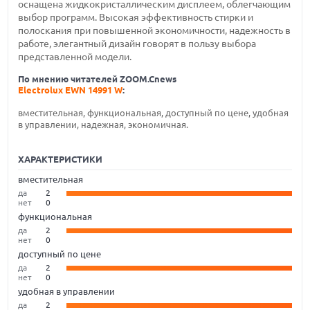
оснащена жидкокристаллическим дисплеем, облегчающим
выбор программ. Высокая эффективность стирки и
полоскания при повышенной экономичности, надежность в
работе, элегантный дизайн говорят в пользу выбора
представленной модели.
По мнению читателей ZOOM.Cnews
Electrolux EWN 14991 W
:
вместительная, функциональная, доступный по цене, удобная
в управлении, надежная, экономичная.
ХАРАКТЕРИСТИКИ
вместительная
да
2
нет
0
функциональная
да
2
нет
0
доступный по цене
да
2
нет
0
удобная в управлении
да
2