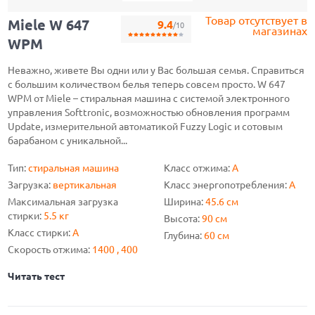
Товар отсутствует в
Miele W 647
9.4
/10
магазинах
WPM
Неважно, живете Вы одни или у Вас большая семья. Справиться
с большим количеством белья теперь совсем просто. W 647
WPM от Miele – стиральная машина с системой электронного
управления Softtronic, возможностью обновления программ
Update, измерительной автоматикой Fuzzy Logic и сотовым
барабаном с уникальной...
Тип:
стиральная машина
Класс отжима:
A
Загрузка:
вертикальная
Класс энергопотребления:
A
Максимальная загрузка
Ширина:
45.6 см
стирки:
5.5 кг
Высота:
90 см
Класс стирки:
A
Глубина:
60 см
Скорость отжима:
1400 , 400
Читать тест