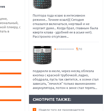
ews
Полтора года юзаю в интесивном
цене,
режиме... Точнее юзал((( Сегодня
циональный,
отказался включаться, мертвый и не
ной плееру, с
моргает даже... Когда брал, главным была
пать в
кверти клава - удобней ее в аське нет).
Расстроило отсутсвие...
1
/10
подарили в июле, через месяц облезла
кнопка с красной трубочкой..ладно,
ободрала, пусть так светится.. к осени стал
зависать, "лечился" только выниманием
аккумулятора, потом к зиме стал терять...
СМОТРИТЕ ТАКЖЕ:
Модели того же производителя