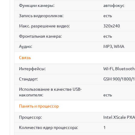
Функции камеры:
автофокус
Запись видеороликов:
есть
Макс. разрешение видео:
320x240
Фронтальная камера:
есть
Аудио:
MP3, WMA
Связь
Интерфейсы:
Wi-Fi, Bluetooth
Стандарт:
GSM 900/1800/1
Использование в качестве USB-
накопителя:
есть
Память и процессор
Процессор:
Intel XScale PXA
Количество ядер процессора:
1