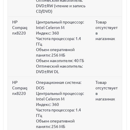
Оптический накопитель:
DVD±RW (чтение и запись
CD/DVD)
HP
Центральный процессор:
Товар
Compaq
Intel Celeron M
отсутствует
nx8220
Индекс: 360
в
Частота процессора:
1.4
магазинах
ГГц
Объем оперативной
памяти:
256 МБ
Объем накопителя:
40 ГБ
Оптический накопитель:
DVD±RW DL
HP
Операционная система:
Товар
Compaq
DOS
отсутствует
nx8220
Центральный процессор:
в
Intel Celeron M
магазинах
Индекс: 360
Частота процессора:
1.4
ГГц
Объем оперативной
памяти:
256 МБ