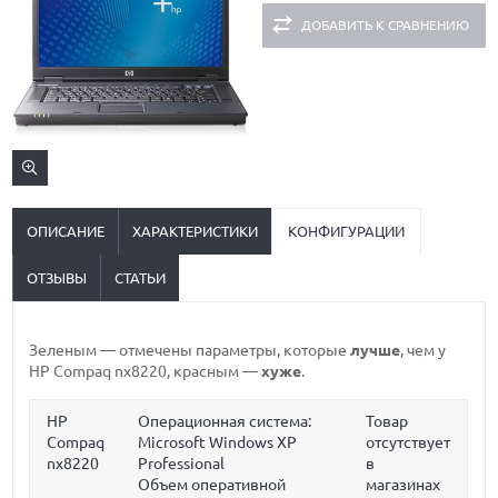
ДОБАВИТЬ К СРАВНЕНИЮ
ОПИСАНИЕ
ХАРАКТЕРИСТИКИ
КОНФИГУРАЦИИ
ОТЗЫВЫ
СТАТЬИ
Зеленым
— отмечены параметры, которые
лучше
, чем у
HP Compaq nx8220,
красным
—
хуже
.
HP
Операционная система:
Товар
Compaq
Microsoft Windows XP
отсутствует
nx8220
Professional
в
Объем оперативной
магазинах