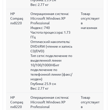
Вес:
2.77 кг
HP
Операционная система:
Товар
Compaq
Microsoft Windows XP
отсутствует
nx8220
Professional
в
Индекс: 740
магазинах
Частота процессора:
1.73
ГГц
Оптический накопитель:
DVD±RW (чтение и запись
CD/DVD)
Тип сети: подключение по
выделенной линии
10/100/1000МБит
подключение по
телефонной линии (факс/
модем)
Глубина:
25.9 см
Вес:
2.77 кг
HP
Операционная система:
Товар
Compaq
Microsoft Windows XP
отсутствует
nx8220
Professional
в