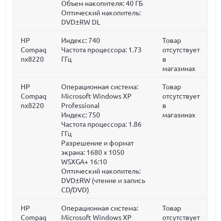
Объем накопителя:
40 ГБ
Оптический накопитель:
DVD±RW DL
HP
Индекс: 740
Товар
Compaq
Частота процессора:
1.73
отсутствует
nx8220
ГГц
в
магазинах
HP
Операционная система:
Товар
Compaq
Microsoft Windows XP
отсутствует
nx8220
Professional
в
Индекс: 750
магазинах
Частота процессора:
1.86
ГГц
Разрешение и формат
экрана: 1680 x 1050
WSXGA+ 16:10
Оптический накопитель:
DVD±RW (чтение и запись
CD/DVD)
HP
Операционная система:
Товар
Compaq
Microsoft Windows XP
отсутствует