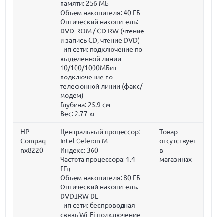
памяти:
256 МБ
Объем накопителя:
40 ГБ
Оптический накопитель:
DVD-ROM / CD-RW (чтение
и запись CD, чтение DVD)
Тип сети: подключение по
выделенной линии
10/100/1000МБит
подключение по
телефонной линии (факс/
модем)
Глубина:
25.9 см
Вес:
2.77 кг
HP
Центральный процессор:
Товар
Compaq
Intel Celeron M
отсутствует
nx8220
Индекс: 360
в
Частота процессора:
1.4
магазинах
ГГц
Объем накопителя:
80 ГБ
Оптический накопитель:
DVD±RW DL
Тип сети: беспроводная
связь Wi-Fi подключение