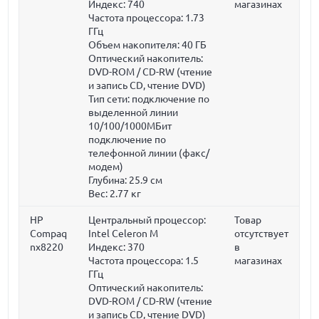
Индекс: 740
магазинах
Частота процессора:
1.73
ГГц
Объем накопителя:
40 ГБ
Оптический накопитель:
DVD-ROM / CD-RW (чтение
и запись CD, чтение DVD)
Тип сети: подключение по
выделенной линии
10/100/1000МБит
подключение по
телефонной линии (факс/
модем)
Глубина:
25.9 см
Вес:
2.77 кг
HP
Центральный процессор:
Товар
Compaq
Intel Celeron M
отсутствует
nx8220
Индекс: 370
в
Частота процессора:
1.5
магазинах
ГГц
Оптический накопитель:
DVD-ROM / CD-RW (чтение
и запись CD, чтение DVD)