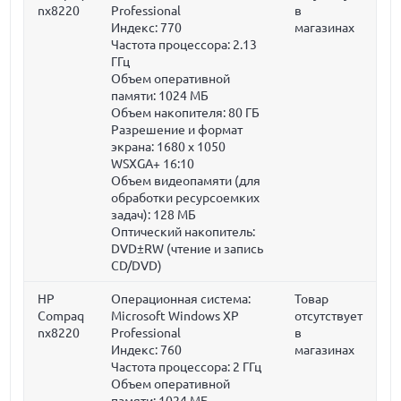
nx8220
Professional
в
Индекс: 770
магазинах
Частота процессора:
2.13
ГГц
Объем оперативной
памяти:
1024 МБ
Объем накопителя:
80 ГБ
Разрешение и формат
экрана: 1680 x 1050
WSXGA+ 16:10
Объем видеопамяти (для
обработки ресурсоемких
задач):
128 МБ
Оптический накопитель:
DVD±RW (чтение и запись
CD/DVD)
HP
Операционная система:
Товар
Compaq
Microsoft Windows XP
отсутствует
nx8220
Professional
в
Индекс: 760
магазинах
Частота процессора:
2 ГГц
Объем оперативной
памяти:
1024 МБ