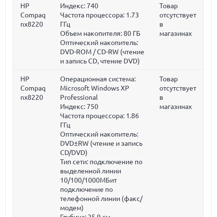
HP
Индекс: 740
Товар
Compaq
Частота процессора:
1.73
отсутствует
nx8220
ГГц
в
Объем накопителя:
80 ГБ
магазинах
Оптический накопитель:
DVD-ROM / CD-RW (чтение
и запись CD, чтение DVD)
HP
Операционная система:
Товар
Compaq
Microsoft Windows XP
отсутствует
nx8220
Professional
в
Индекс: 750
магазинах
Частота процессора:
1.86
ГГц
Оптический накопитель:
DVD±RW (чтение и запись
CD/DVD)
Тип сети: подключение по
выделенной линии
10/100/1000МБит
подключение по
телефонной линии (факс/
модем)
Глубина:
25.9 см