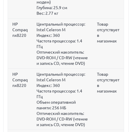
модем)
Глубина:
25.9 см
Вес:
2.77 кг
HP
Центральный процессор:
Товар
Compaq
Intel Celeron M
отсутствует
nx8220
Индекс: 360
в
Частота процессора:
1.4
магазинах
ГГц
Оптический накопитель:
DVD-ROM / CD-RW (чтение
и запись CD, чтение DVD)
HP
Центральный процессор:
Товар
Compaq
Intel Celeron M
отсутствует
nx8220
Индекс: 360
в
Частота процессора:
1.4
магазинах
ГГц
Объем оперативной
памяти:
256 МБ
Оптический накопитель:
DVD-ROM / CD-RW (чтение
и запись CD, чтение DVD)