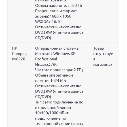
Объем накопителя:
80 ГБ
Разрешение и формат
экрана: 1680 x 1050
WSXGA+ 16:10
Оптический накопитель:
DVD±RW (чтение и запись
CD/DVD)
HP
Операционная система:
Товар
Compaq
Microsoft Windows XP
отсутствует
nx8220
Professional
в
Индекс: 760
магазинах
Частота процессора:
2 ГГц
Объем оперативной
памяти:
1024 МБ
Оптический накопитель:
DVD±RW (чтение и запись
CD/DVD)
Тип сети: подключение по
выделенной линии
10/100/1000МБит
подключение по
телефонной линии (факс/