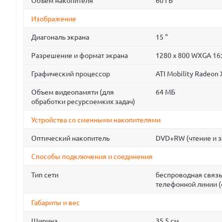
Объем накопителя
60 ГБ
Изображение
Диагональ экрана
15 "
Разрешение и формат экрана
1280 x 800 WXGA 16
Графический процессор
ATI Mobility Radeon
Объем видеопамяти (для
64 МБ
обработки ресурсоемких задач)
Устройства со сменными накопителями
Оптический накопитель
DVD+RW (чтение и з
Способы подключения и соединения
Тип сети
беспроводная связь
телефонной линии (
Габариты и вес
Ширина
35.5 см