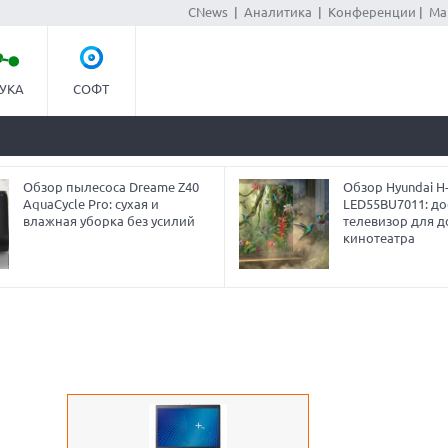
CNews
|
Аналитика
|
Конференции
|
Ма
УКА
СОФТ
Обзор пылесоса Dreame Z40
Обзор Hyundai H
AquaCycle Pro: сухая и
LED55BU7011: до
влажная уборка без усилий
телевизор для 
кинотеатра