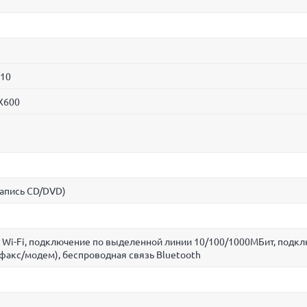
:10
 X600
апись CD/DVD)
 Wi-Fi, подключение по выделенной линии 10/100/1000МБит, подк
факс/модем), беспроводная связь Bluetooth