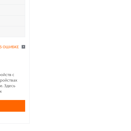
Б ОШИБКЕ
ройств с
тройствах
е. Здесь
х