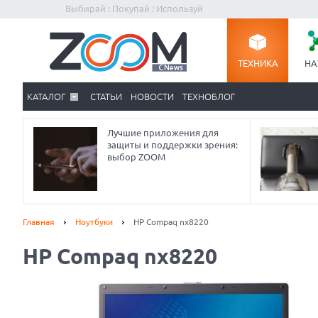
Выбирай : Покупай : Используй
ТЕХНИКА
НА
КАТАЛОГ
СТАТЬИ
НОВОСТИ
ТЕХНОБЛОГ
Лучшие приложения для
защиты и поддержки зрения:
выбор ZOOM
Главная
Ноутбуки
HP Compaq nx8220
HP Compaq nx8220