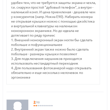
удобен тем, что не требуется защиты экрана и чехла,
т.е. снаружи простой "дубовый телефон", а внутри -
маленький комп. И цена приемлемая - дешевле чем
у конкурентов (напр. Нокиа Е90). Набирать номера
не открывая крышки можно с помощью джойстика
и виртуальной клавиатуры на маленьком
монохромном экранчике. Но до идеала не
дотягивает по ряду причин:
1. Внешний монохромный экран могли бы сделать
побольше и пофункциональнее
2. Внутренний экран также можно было сделать
побольше - размеры крышки позволяют
3. Для подключения наушников приходится
использовать нестандартный переходник
4. Для пользования фотокамерой надо открывать
обязательно и еще несколько мелочевок по
эргономике
2
/10