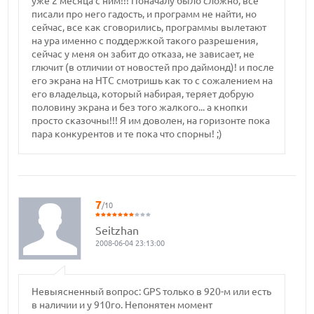
уже 2 месяца с ним!!! Поначалу было сложно, все
писали про него гадость, и программ не найти, но
сейчас, все как сговорились, программы вылетают
на ура именно с поддержкой такого разрешения,
сейчас у меня он забит до отказа, не зависает, не
глючит (в отличии от новостей про даймонд)! и после
его экрана на HTC смотришь как то с сожалением на
его владельца, который набирая, теряет добрую
половину экрана и без того жалкого... а кнопки
просто сказочны!!! Я им доволен, на горизонте пока
пара конкурентов и те пока что спорны! ;)
7
/10
Seitzhan
2008-06-04 23:13:00
Невыясненный вопрос: GPS только в 920-м или есть
в наличии и у 910го. Непонятен момент