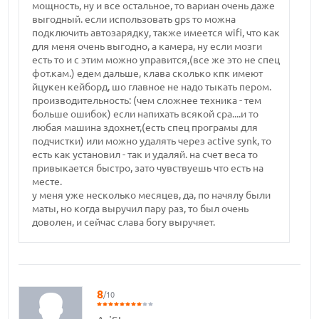
мощность, ну и все остальное, то вариан очень даже
выгодный. если использовать gps то можна
подключить автозарядку, также имеется wifi, что как
для меня очень выгодно, а камера, ну если мозги
есть то и с этим можно управится,(все же это не спец
фот.кам.) едем дальше, клава сколько кпк имеют
йцукен кейборд, шо главное не надо тыкать пером.
производительность: (чем сложнее техника - тем
больше ошибок) если напихать всякой сра....и то
любая машина здохнет,(есть спец програмы для
подчистки) или можно удалять через active synk, то
есть как установил - так и удаляй. на счет веса то
привыкается быстро, зато чувствуешь что есть на
месте.
у меня уже несколько месяцев, да, по начялу были
маты, но когда выручил пару раз, то был очень
доволен, и сейчас слава богу выручяет.
8
/10