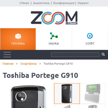
CNews
|
Аналитика
|
Конференции
|
Маркет
ТЕХНИКА
НАУКА
СОФТ
Главная
Смартфоны
Toshiba Portege G910
Toshiba Portege G910