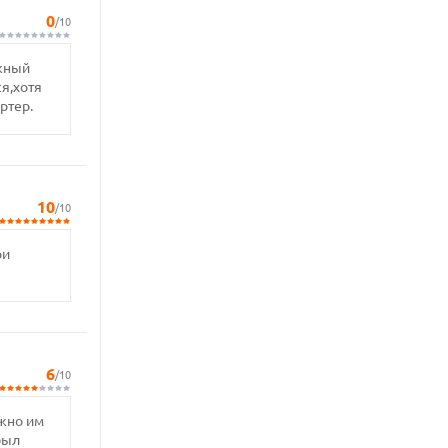
0
/10
ажный
я,хотя
ртер.
10
/10
ри
6
/10
ожно им
был