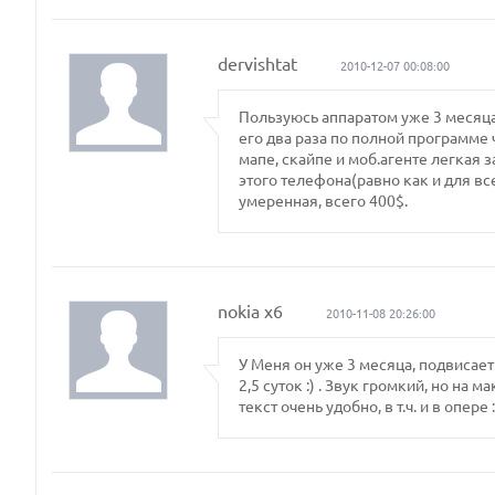
dervishtat
2010-12-07 00:08:00
Пользуюсь аппаратом уже 3 месяца
его два раза по полной программе 
мапе, скайпе и моб.агенте легкая
этого телефона(равно как и для вс
умеренная, всего 400$.
nokia x6
2010-11-08 20:26:00
У Меня он уже 3 месяца, подвисае
2,5 суток :) . Звук громкий, но на
текст очень удобно, в т.ч. и в опере :