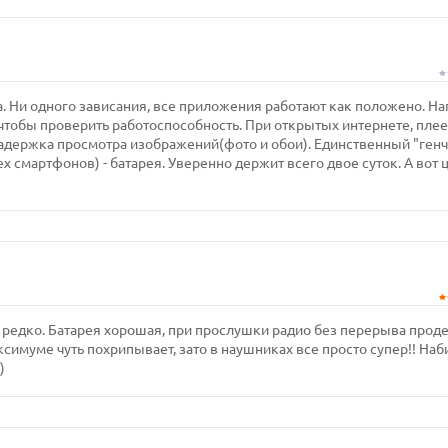
. Ни одного зависания, все приложения работают как положено. Н
чтобы проверить работоспособность. При открытых интернете, плее
 задержка просмотра изображений(фото и обои). Единственный "генч
ех смартфонов) - батарея. Уверенно держит всего двое суток. А вот 
т редко. Батарея хорошая, при прослушки радио без перерыва прод
 максимуме чуть похрипывает, зато в наушниках все просто супер!! Наб
)