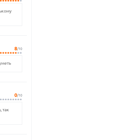
нькому
8
/10
уметь
0
/10
, так