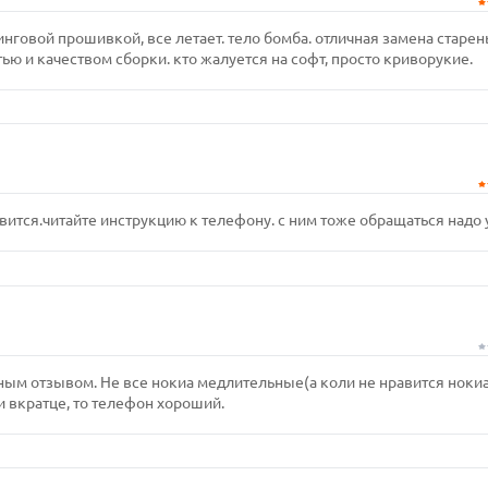
нговой прошивкой, все летает. тело бомба. отличная замена старе
ью и качеством сборки. кто жалуется на софт, просто криворукие.
вится.читайте инструкцию к телефону. с ним тоже обращаться надо 
ным отзывом. Не все нокиа медлительные(а коли не нравится нокиа
и вкратце, то телефон хороший.