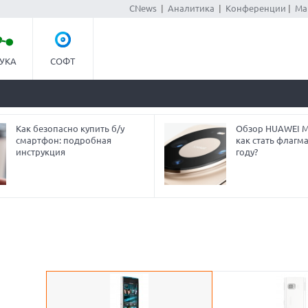
CNews
|
Аналитика
|
Конференции
|
Ма
УКА
СОФТ
Как безопасно купить б/у
Обзор HUAWEI Ma
смартфон: подробная
как стать флагм
инструкция
году?