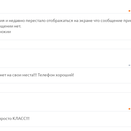
я и недавно перестало отображаться на экране что сообщение пр
бщении нет.
 нокии
анет на свои места!!! Телефон хороший!
просто КЛАСС!!!