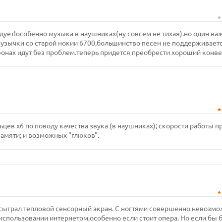
адует!особенно музыка в наушниках(ну совсем не тихая).но один в
 музычки со старой нокии 6700,большинство песен не поддерживаетс
онах идут без проблем.теперь придется преобрести хороший конве
цев х6 по поводу качества звука (в наушниках); скорости работы п
памяти; и возможных "глюков".
 сыграл тепловой сенсорный экран. С ногтями совершенно невозм
 использовании интернетом,особенно если стоит опера. Но если бы 