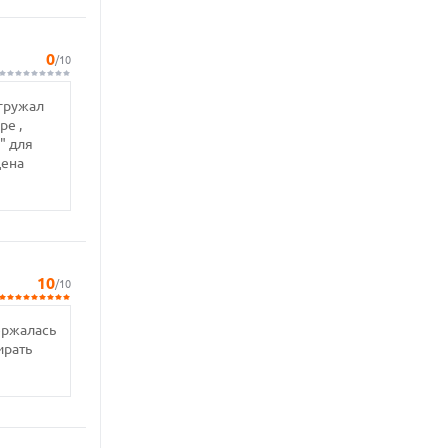
0
/10
агружал
ре ,
" для
цена
10
/10
ержалась
ирать