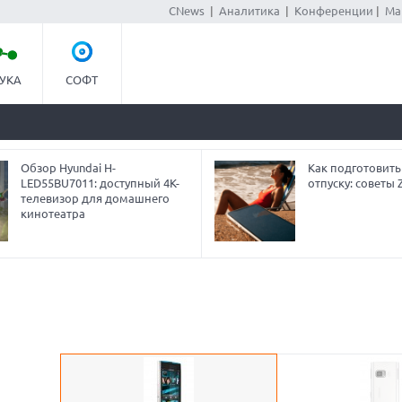
CNews
|
Аналитика
|
Конференции
|
Ма
УКА
СОФТ
Обзор Hyundai H-
Как подготовить
LED55BU7011: доступный 4K-
отпуску: советы
телевизор для домашнего
кинотеатра