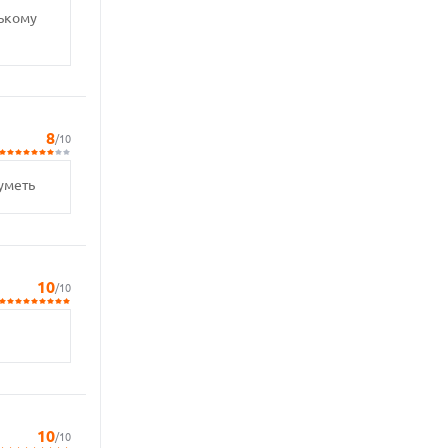
нькому
8
/10
уметь
10
/10
10
/10