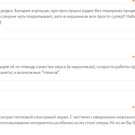
т редко. Батарея хорошая, при прослушки радио без перерыва прод
 максимуме чуть похрипывает, зато в наушниках все просто супер!! Наб
)
цев х6 по поводу качества звука (в наушниках); скорости работы п
памяти; и возможных "глюков".
 сыграл тепловой сенсорный экран. С ногтями совершенно невозм
 использовании интернетом,особенно если стоит опера. Но если бы 