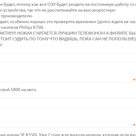
он будет, потому как вся ОЗУ будет уходить на постоянную работу со 
 устройства, так что не рассчитывайте на высокоростную
 производители.
дает, особенно хорошо это проверить временем (долго ждать не зас
жителя Philips K700.
 НЕ АКТИ!!!!! НОКИА СЧИТАЕТСЯ ЛУЧШИМ ТЕЛЕФОНОМ А ФИЛИПС Б
Е СТОИТ СУДИТЬ ПО ТОМУ ЧТО ВИДИШЬ, ПОКА САМ НЕ ПОПОЛЬЗУ
!
свой 5800 на него.
на моему SE K550i. Уже 2 года жду выхода модели, которая по всем