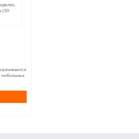
оделях,
в (3D
ворачиваются
ов мобильных