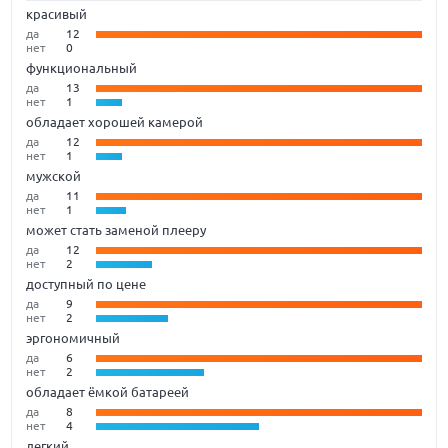
красивый
да
12
нет
0
функциональный
да
13
нет
1
обладает хорошей камерой
да
12
нет
1
мужской
да
11
нет
1
может стать заменой плееру
да
12
нет
2
доступный по цене
да
9
нет
2
эргономичный
да
6
нет
2
обладает ёмкой батареей
да
8
нет
4
легкий