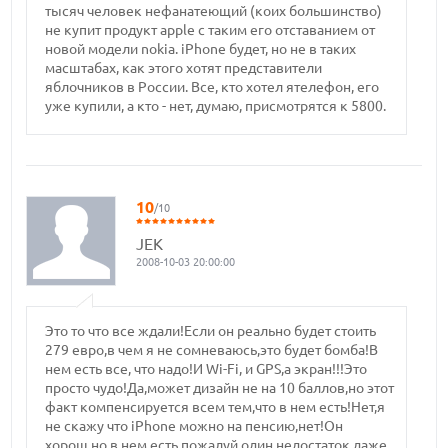
тысяч человек нефанатеющий (коих большинство)
не купит продукт apple с таким его отставанием от
новой модели nokia. iPhone будет, но не в таких
масштабах, как этого хотят представители
яблочников в России. Все, кто хотел ятелефон, его
уже купили, а кто - нет, думаю, присмотрятся к 5800.
10
/10
JEK
2008-10-03 20:00:00
Это то что все ждали!Если он реально будет стоить
279 евро,в чем я не сомневаюсь,это будет бомба!В
нем есть все, что надо!И Wi-Fi, и GPS,а экран!!!Это
просто чудо!Да,может дизайн не на 10 баллов,но этот
факт компенсируется всем тем,что в нем есть!Нет,я
не скажу что iPhone можно на пенсию,нет!Он
хорош,но в нем есть пожалуй один недостаток,даже