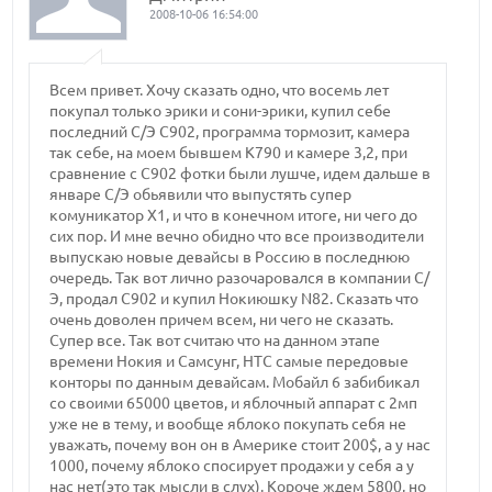
2008-10-06 16:54:00
Всем привет. Хочу сказать одно, что восемь лет
покупал только эрики и сони-эрики, купил себе
последний С/Э С902, программа тормозит, камера
так себе, на моем бывшем К790 и камере 3,2, при
сравнение с С902 фотки были лушче, идем дальше в
январе С/Э обьявили что выпустять супер
комуникатор Х1, и что в конечном итоге, ни чего до
сих пор. И мне вечно обидно что все производители
выпускаю новые девайсы в Россию в последнюю
очередь. Так вот лично разочаровался в компании С/
Э, продал С902 и купил Нокиюшку N82. Сказать что
очень доволен причем всем, ни чего не сказать.
Супер все. Так вот считаю что на данном этапе
времени Нокия и Самсунг, НТС самые передовые
конторы по данным девайсам. Мобайл 6 забибикал
со своими 65000 цветов, и яблочный аппарат с 2мп
уже не в тему, и вообще яблоко покупать себя не
уважать, почему вон он в Америке стоит 200$, а у нас
1000, почему яблоко спосирует продажи у себя а у
нас нет(это так мысли в слух). Короче ждем 5800, но