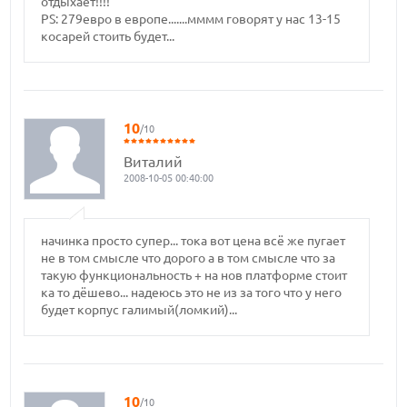
отдыхает!!!!
PS: 279евро в европе.......мммм говорят у нас 13-15
косарей стоить будет...
10
/10
Виталий
2008-10-05 00:40:00
начинка просто супер... тока вот цена всё же пугает
не в том смысле что дорого а в том смысле что за
такую функциональность + на нов платформе стоит
ка то дёшево... надеюсь это не из за того что у него
будет корпус галимый(ломкий)...
10
/10