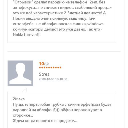
"Огрызок" сделал пародию на телефон - 2мп. без
автофокуса... не снимает видео... слабенький проц... -
это же всё характеристики 2-3летней девности! А
Нокия выдала очень сильную машинку. Тач-
интерфейс - не яблофоновская фишка, windows-
коммуникаторы делают это уже давно. Так что -
Nokia forever!!!
10
/10
Stres
2008-10-06 10:18:00
2Макs
Ну да, теперь любая трубка с тач-интерфейсом будет
пародией на яблофон?))) ойфон нервно курит в
сторонке...
Ждем когда появится в продаже...