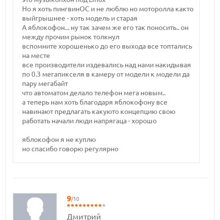
Но я хоть пингвинОС и не люблю но моторолла както
выйгрышнее - хоть модель и старая
А яблокофон... ну так зачем же его так поносить.. он
между прочим рынок толкнул
вспомните хорошенько до его выхода все топтались
на месте
все производители издевались над нами накидывая
по 0.3 мегапикселя в камеру от модели к модели да
пару мегабайт
что автоматом делало телефон мега новым..
а теперь нам хоть благодаря яблокофону все
навинают предлагать какуюто концепцию свою
работать начали люди напрягаца - хорошо
яблокофон я не куплю
но спасибо говорю регулярно
9
/10
Дмитрий