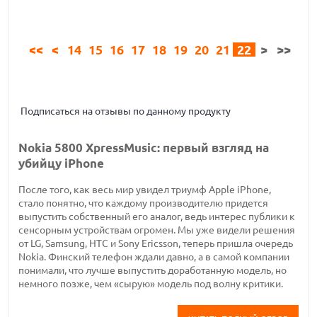
<<
<
14
15
16
17
18
19
20
21
22
>
>>
Подписаться на отзывы по данному продукту
Nokia 5800 XpressMusic: первый взгляд на
убийцу iPhone
После того, как весь мир увидел триумф Apple iPhone,
стало понятно, что каждому производителю придется
выпустить собственный его аналог, ведь интерес публики к
сенсорным устройствам огромен. Мы уже видели решения
от LG, Samsung, HTC и Sony Ericsson, теперь пришла очередь
Nokia. Финский телефон ждали давно, а в самой компании
понимали, что лучше выпустить доработанную модель, но
немного позже, чем «сырую» модель под волну критики.