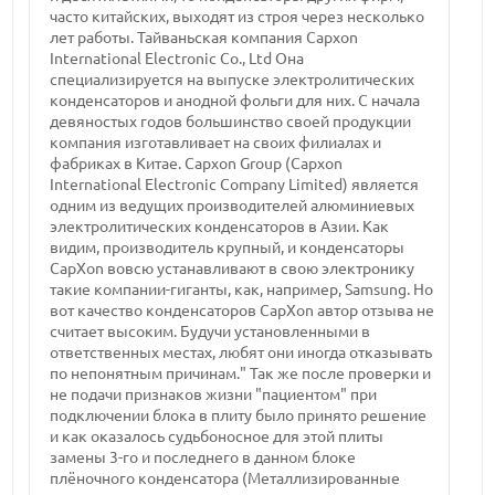
часто китайских, выходят из строя через несколько
лет работы. Тайваньская компания Capxon
International Electronic Co., Ltd Она
специализируется на выпуске электролитических
конденсаторов и анодной фольги для них. С начала
девяностых годов большинство своей продукции
компания изготавливает на своих филиалах и
фабриках в Китае. Capxon Group (Capxon
International Electronic Company Limited) является
одним из ведущих производителей алюминиевых
электролитических конденсаторов в Азии. Как
видим, производитель крупный, и конденсаторы
CapXon вовсю устанавливают в свою электронику
такие компании-гиганты, как, например, Samsung. Но
вот качество конденсаторов CapXon автор отзыва не
считает высоким. Будучи установленными в
ответственных местах, любят они иногда отказывать
по непонятным причинам." Так же после проверки и
не подачи признаков жизни "пациентом" при
подключении блока в плиту было принято решение
и как оказалось судьбоносное для этой плиты
замены 3-го и последнего в данном блоке
плёночного конденсатора (Металлизированные