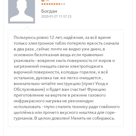
/10
Богдан
2020-01-27 11:57:23
Пользуюсь ровно 12 лет, надёжная, за всё время
только электронное табло потеряло яркость сначала
в два раза , сейчас почти не видно уже днем, в
основном безотказная вещь если правильно
ухаживать - вовремя мыть поверхность от жиров и
загрязнений очищать свечи электроподжига
варочной поверхности, колодцы горелок, и всё
остальное, духовка так же легко очищается ,
внимательно читайте инструкцию (пункт Уход и
Обслуживание) и будет вам счастье! Функцию
приготовление на вертеле в режиме газового
инфракрасного нагрева не рекомендую
использовать - глупо спалить технику ради говённого
цыплёнка или прочего вкусного ништяка для горе-
гурманов. В целом доволен! Менять не собираюсь.