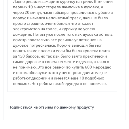
Ладно решили зажарить курочку на гриле. В течении
первых 10 минут сгорела лампочка в духовке, а
через 20 минут, часы таймера провалились глубоко в
корпус и начался непонятный треск, дальше было
просто страшно, очень боялся что откажет
электромотор на гриле, и курочку не успею
дожарить. Потом уже после того как духовка остыла,
осмотр показал что все резинка уплотнения на
духовке потрескалась. Короче вывод, я бы мог
понять такие поломки если бы была куплена плита
за 150 баксов, но так как было взято практически
самое дорогое в своем сегменте изделия, я такого
не понимаю. Это все равно что купить 600 мерседес
и потом обнаружить что у него троит двигатель,не
работают дворники и имеется еще 10 подобных
поломок. Нет ребята такой ерунды я не понимаю.
Подписаться на отзывы по данному продукту