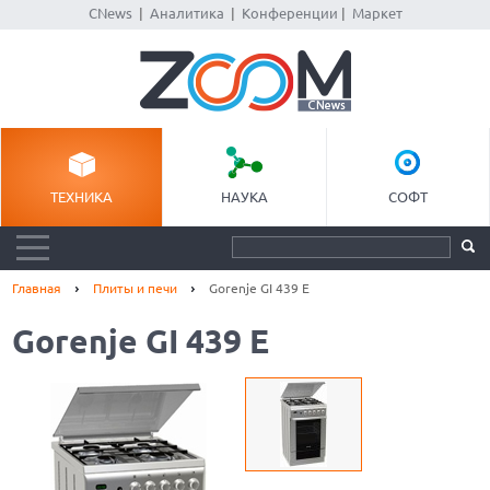
CNews
|
Аналитика
|
Конференции
|
Маркет
ТЕХНИКА
НАУКА
СОФТ
Главная
Плиты и печи
Gorenje GI 439 E
Gorenje GI 439 E