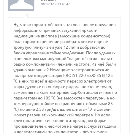
2020-03-19 13:40:47
Ну, что история этой плиты такова - после получения
информации о причинах затухания яркости
индикации на дисплее (высохшие конденсаторы)
было принято решение разобрать никем ещё не
тронутую плиту,- а ей уже 12 лет и добраться до
блока управления таймером/часами. После удачных
и несложных манипуляций "пациент" он же плата с
радио компонентами - лежали на столе. Из неё были
удачно выпаяны 2 Немецкие электролитические
полярные конденсаторы FROLYT 220 мкФ 25 В 125
°C в них по всей видимости пересох электролит от
жары духовки и конфорки рядом - но это не точно,
заменены на компьютерные CapXon аналогичные по
параметрам но 105 °C (не высокотемпературные но
температуростойкие по сравнению с обычными 85
°C) по цене 2,53 грн/шт. далее цитата - "Эти детали
может разрушать хронический перегрев. Но если
электролитические конденсаторы одних фирм-
производителей, несмотря на нагрев, служат годами
и десятилетиями, то конденсаторы других фирм,