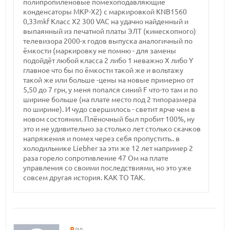
полипропиленовые помехоподавляющие
конденсаторы MKP-X2) с маркировкой KNB1560
0,33mkf Класс X2 300 VAC на удачно найденный и
выпаянный из печатной платы ЭЛТ (кинескопного)
телевизора 2000-х годов выпуска аналогичный по
ёмкости (маркировку не помню - для замены
подойдёт любой класса 2 либо 1 неважно X либо Y
главное что бы по ёмкости такой же и вольтажу
такой же или больше -цены на новые примерно от
5,50 до 7 грн, у меня попался синий F что-то там и по
ширине больше (на плате место под 2 типоразмера
по ширине). И чудо свершилось - светит ярче чем в
новом состоянии. Плёночный был пробит 100%, ну
это и не удивительно за столько лет столько скачков
напряжения и помех через себя пропустить.. в
холодильнике Liebher за эти же 12 лет например 2
раза горело сопротивление 47 Ом на плате
управления со своими последствиями, но это уже
совсем другая история. КАК ТО ТАК.
8