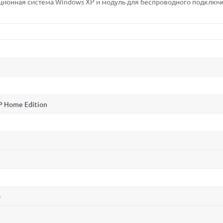
ционная система Windows XP и модуль для беспроводного подключ
P Home Edition
)