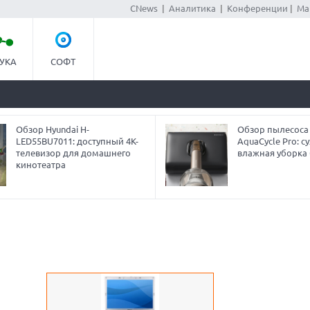
CNews
|
Аналитика
|
Конференции
|
Ма
УКА
СОФТ
Обзор Hyundai H-
Обзор пылесоса
LED55BU7011: доступный 4K-
AquaCycle Pro: су
телевизор для домашнего
влажная уборка 
кинотеатра