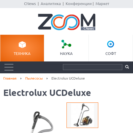
CNews
|
Аналитика
|
Конференции
|
Маркет
ТЕХНИКА
НАУКА
СОФТ
Главная
Пылесосы
Electrolux UCDeluxe
Electrolux UCDeluxe