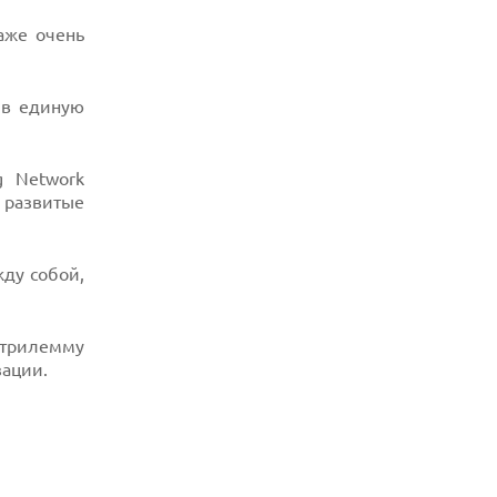
аже очень
 в единую
g Network
 развитые
жду собой,
«трилемму
зации.