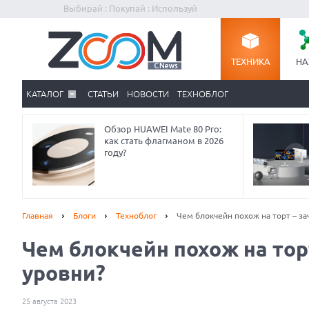
Выбирай : Покупай : Используй
ТЕХНИКА
НА
КАТАЛОГ
СТАТЬИ
НОВОСТИ
ТЕХНОБЛОГ
Обзор HUAWEI Mate 80 Pro:
как стать флагманом в 2026
году?
Главная
Блоги
Техноблог
Чем блокчейн похож на торт – з
Чем блокчейн похож на тор
уровни?
25 августа 2023