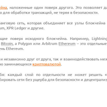
ейна
, наложенные один поверх другого. Это позволяет д
 для обработки транзакций, не теряя в безопасности.
анговую сеть, которая объединяет все узлы блокчейна
eum, XPR Ledger и другие.
щие поверх исходного блокчейна. Например, Lightnin
и
Bitcoin
, а Polygon или Arbitrum
Ethereum
– это отдельные
нь Ethereum.
 и независимо друг от друга, так и взаимодействовать ме
вно занимающихся
криптовалютой
.
ебя: каждый слой по отдельности не может решить 
бировать сети без ущерба для безопасности и децентрали