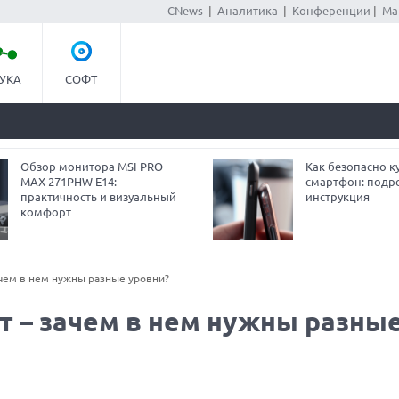
CNews
|
Аналитика
|
Конференции
|
Ма
УКА
СОФТ
Обзор монитора MSI PRO
Как безопасно ку
MAX 271PHW E14:
смартфон: подр
практичность и визуальный
инструкция
комфорт
ачем в нем нужны разные уровни?
т – зачем в нем нужны разны