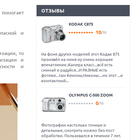
ОТЗЫВЫ
 помогает
KODAK C875
10
опасной и
/10
изации, то
На фоне других моделей этот Кодак 875
лизации и
произвёл на меня ну очень хорошее
впечатление..Камера класс...всё есть
сности и
снимай и радуйся...И РАЗНЫЕ есть
фотики...там Кеноны,Никоны....но этот ...и
компактный...
OLYMPUS C-500 ZOOM
0
/10
Фотографии настолько точные и
детальные, смотреть можно без пост
обработки. Пользовался в течении 7 лет.