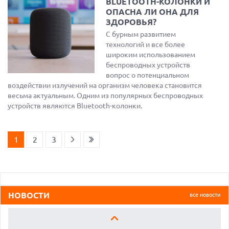
BLUETOOTH-КОЛОНКИ И
ОПАСНА ЛИ ОНА ДЛЯ
ЗДОРОВЬЯ?
С бурным развитием
технологий и все более
широким использованием
беспроводных устройств
вопрос о потенциальном
воздействии излучений на организм человека становится
весьма актуальным. Одним из популярных беспроводных
устройств являются Bluetooth-колонки.
06.08.2026
GPTUNNEL ОБСУЖДАЕТ ПАРТНЕРСТВО С КИТАЙСКИМ
1
2
3
РАЗРАБОТЧИКОМ ИИ-МОДЕЛЕЙ Z.AI
06.08.2026
В РОССИИ ЗА ПЯТЬ ЛЕТ СОЗДАДУТ СЕТЬ ТЕХНОПАРКОВ ДЛЯ
ИТ-РАЗРАБОТЧИКОВ. ИНВЕСТИЦИИ СОСТАВЯТ 25
МИЛЛИАРДОВ
НОВОСТИ
все новости
06.08.2026
ИНДУСТРИЯ ПК ТРЕБУЕТ У MICROSOFT СДЕЛАТЬ WINDOWS
ЛЕГЧЕ И БЫСТРЕЕ: «ИНАЧЕ МЫ НЕ ВЫЖИВЕМ»