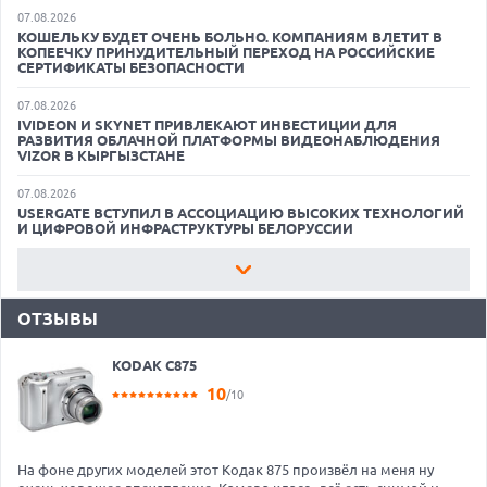
07.08.2026
КОШЕЛЬКУ БУДЕТ ОЧЕНЬ БОЛЬНО. КОМПАНИЯМ ВЛЕТИТ В
КОПЕЕЧКУ ПРИНУДИТЕЛЬНЫЙ ПЕРЕХОД НА РОССИЙСКИЕ
СЕРТИФИКАТЫ БЕЗОПАСНОСТИ
07.08.2026
IVIDEON И SKYNET ПРИВЛЕКАЮТ ИНВЕСТИЦИИ ДЛЯ
РАЗВИТИЯ ОБЛАЧНОЙ ПЛАТФОРМЫ ВИДЕОНАБЛЮДЕНИЯ
VIZOR В КЫРГЫЗСТАНЕ
07.08.2026
USERGATE ВСТУПИЛ В АССОЦИАЦИЮ ВЫСОКИХ ТЕХНОЛОГИЙ
И ЦИФРОВОЙ ИНФРАСТРУКТУРЫ БЕЛОРУССИИ
07.08.2026
ВЛАСТИ ОПРЕДЕЛИЛИСЬ, КАКИЕ ИИ-МОДЕЛИ БУДУТ СЧИТАТЬ
НАЦИОНАЛЬНЫМИ
ОТЗЫВЫ
07.08.2026
ПЕРЕГОВОРЫ ПОД ЗАЩИТОЙ: «БОЦМАН» И IVA TERRA ТЕПЕРЬ
KODAK C875
РАБОТАЮТ ВМЕСТЕ
10
/10
07.08.2026
СОЗДАТЕЛЬ РОССИЙСКОГО «УБИЙЦЫ» MS OFFICE ЗАКРЫЛ
ОФИСЫ. В КОМПАНИИ РЕСТРУКТУРИЗАЦИЯ, УБЫТКИ И
МАССОВЫЕ УВОЛЬНЕНИЯ
На фоне других моделей этот Кодак 875 произвёл на меня ну