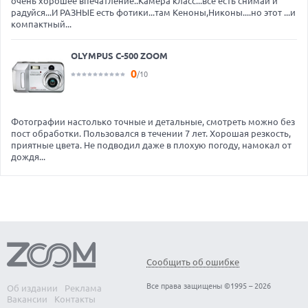
очень хорошее впечатление..Камера класс...всё есть снимай и
07.08.2026
радуйся...И РАЗНЫЕ есть фотики...там Кеноны,Никоны....но этот ...и
СОВМЕСТИМОСТЬ СУБД JATOBA И ПО «БЕРЕСТА»
компактный...
ПОДТВЕРЖДЕНА В ХОДЕ РЕАЛЬНОГО ВНЕДРЕНИЯ У
ЗАКАЗЧИКА
OLYMPUS C-500 ZOOM
07.08.2026
0
/10
«ДАР» И «ЭСДИАЙ СОЛЮШЕН» ОБЪЯВИЛИ О ПАРТНЕРСТВЕ В
ОБЛАСТИ УПРАВЛЕНИЯ ДАННЫМИ
06.08.2026
Фотографии настолько точные и детальные, смотреть можно без
УЧЕНЫЕ СПБГУ УЛУЧШИЛИ СПОСОБНОСТЬ НЕЙРОСЕТИ ВЕСТИ
ДИАЛОГ
пост обработки. Пользовался в течении 7 лет. Хорошая резкость,
приятные цвета. Не подводил даже в плохую погоду, намокал от
06.08.2026
дождя...
GPTUNNEL ОБСУЖДАЕТ ПАРТНЕРСТВО С КИТАЙСКИМ
РАЗРАБОТЧИКОМ ИИ-МОДЕЛЕЙ Z.AI
06.08.2026
В РОССИИ ЗА ПЯТЬ ЛЕТ СОЗДАДУТ СЕТЬ ТЕХНОПАРКОВ ДЛЯ
ИТ-РАЗРАБОТЧИКОВ. ИНВЕСТИЦИИ СОСТАВЯТ 25
МИЛЛИАРДОВ
06.08.2026
Сообщить об ошибке
ИНДУСТРИЯ ПК ТРЕБУЕТ У MICROSOFT СДЕЛАТЬ WINDOWS
ЛЕГЧЕ И БЫСТРЕЕ: «ИНАЧЕ МЫ НЕ ВЫЖИВЕМ»
Все права защищены ©1995 – 2026
Об издании
Реклама
Вакансии
Контакты
07.08.2026