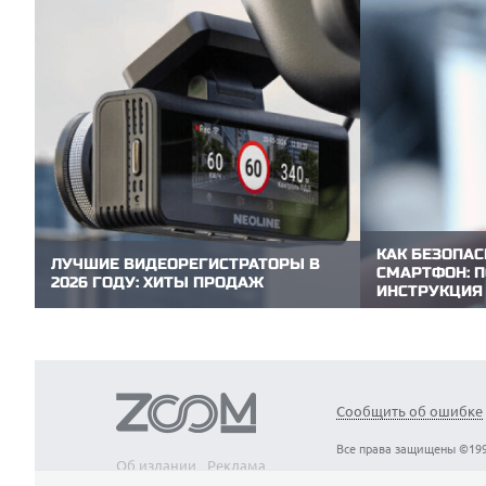
КАК БЕЗОПАС
ЛУЧШИЕ ВИДЕОРЕГИСТРАТОРЫ В
СМАРТФОН: 
2026 ГОДУ: ХИТЫ ПРОДАЖ
ИНСТРУКЦИЯ
Видеорегистратор — необходимая вещь в
Покупка б/у см
автомобиле. Он фиксирует дорожную
разумного бал
обстановку в реальном времени и
потенциальным
записывает видео, которые могут стать
ZOOM.CNews по
ключевым доказательством в спорной
чек-лист, кото
ситуации. Редакция ZOOM.CNews выбрала
15 минут объек
модели видеорегистраторов, которые
Сообщить об ошибке
аппарата и изб
пользуются...
Все права защищены ©199
Об издании
Реклама
Вакансии
Контакты