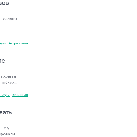
зов
ипиально
ауки
Астрономия
ле
их лет в
нских...
 науки
Биология
вать
ные у
ировали