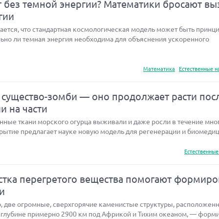
т без темной энергии? Математики бросают вы
гии
ается, что стандартная космологическая модель может быть принц
льно ли темная энергия необходима для объяснения ускоренного
Математика
Естественные н
существо-зомби — оно продолжает расти пос
ли на части
нные ткани морского огурца выживали и даже росли в течение мног
рытие предлагает науке новую модель для регенерации и биомедици
Естественные
устка перегретого вещества помогают формиро
и
, две огромные, сверхгорячие каменистые структуры, расположен
 глубине примерно 2900 км под Африкой и Тихим океаном, — форм