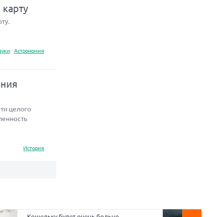
 карту
ту.
ауки
Астрономия
ения
ти целого
ленность
История
Кошельку будет очень больно.