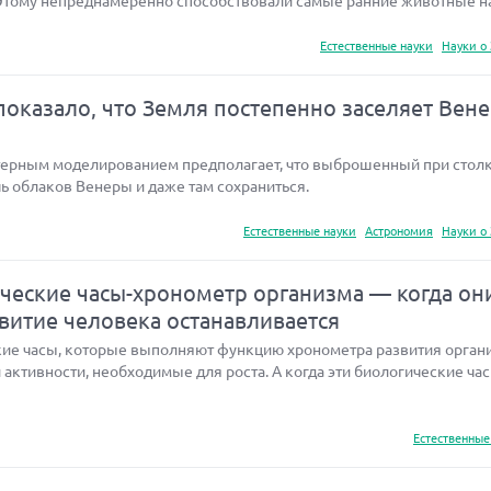
Этому непреднамеренно способствовали самые ранние животные н
Естественные науки
Науки о
оказало, что Земля постепенно заселяет Вен
терным моделированием предполагает, что выброшенный при стол
ь облаков Венеры и даже там сохраниться.
Естественные науки
Астрономия
Науки о
еские часы-хронометр организма — когда он
звитие человека останавливается
ие часы, которые выполняют функцию хронометра развития орган
активности, необходимые для роста. А когда эти биологические ча
Естественные