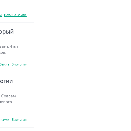
ки
Науки о Земле
торый
лет. Этот
ев.
 Земле
Биология
логии
. Совсем
нового
 науки
Биология