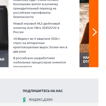
Компаниям влетит в копеечку
принудительный переход на
российские сертификаты
безопасности
Новый игровой 44,5-дюймовый
монитор Acer Nitro XZ452CUV в
России
«М.Видео»: во II квартале 2026 г.
спрос на аппаратные
криптокошельки вырос более чем в
два раза
КАК ПОДГОТ
В российском разработчике
НАЯ
ОТПУСКУ: С
мобильных процессоров сменился
В путешествии
гендиректор
сразу: работа
Хозяева Instagram* и Facebook*
гидом и фоток
песок быстро 
заплатят миллиард долларов за
ycle
прочность. Чт
вред, нанесенный детям
в с
не вышел из с
поездки, его ст
ПОДПИШИТЕСЬ НА НАС
ЯНДЕКС.ДЗЕН