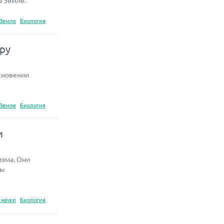
а Земле.
 Земле
Биология
еру
кновении
 Земле
Биология
и
изма. Они
сы
 науки
Биология