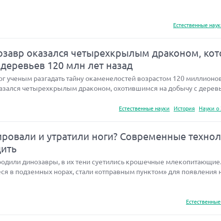
Естественные нау
завр оказался четырехкрылым драконом, ко
 деревьев 120 млн лет назад
 ученым разгадать тайну окаменелостей возрастом 120 миллионов 
азался четырехкрылым драконом, охотившимся на добычу с деревь
Естественные науки
История
Науки о
ровали и утратили ноги? Современные техно
дить
бродили динозавры, в их тени суетились крошечные млекопитающие
ся в подземных норах, стали «отправным пунктом» для появления 
Естественные