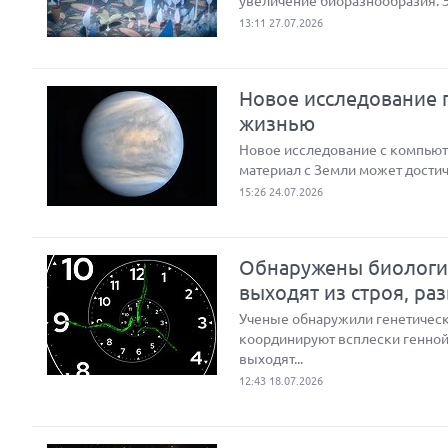
увеличение биоразнообразия. 
13:11 27.07.2026
Новое исследование п
жизнью
Новое исследование с компью
материал с Земли может достич
15:26 24.07.2026
Обнаружены биологич
выходят из строя, ра
Ученые обнаружили генетическ
координируют всплески генной 
выходят...
12:43 18.07.2026