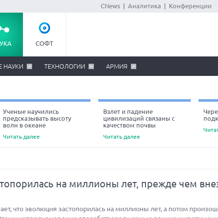
CNews
|
Аналитика
|
Конференции
УКА
СОФТ
Е НАУКИ
ТЕХНОЛОГИИ
АРМИЯ
Ученые научились
Взлет и падение
Чере
предсказывать высоту
цивилизаций связаны с
под
Ne
волн в океане
качеством почвы
Чита
Читать далее
Читать далее
топорилась на миллионы лет, прежде чем вне
ет, что эволюция застопорилась на миллионы лет, а потом произо