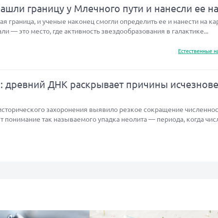
шли границу у Млечного пути и нанесли ее на
я граница, и ученые наконец смогли определить ее и нанести на кар
али — это место, где активность звездообразования в галактике...
Естественные н
а: древний ДНК раскрывает причины исчезнов
исторического захоронения выявило резкое сокращение численнос
т понимание так называемого упадка неолита — периода, когда чис