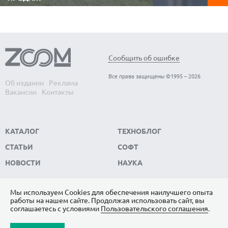
Видеорегистратор 
Аккумуляторные газонокосилки не
автомобиле. Он фи
требуют топлива, работают заметно тише
обстановку в реаль
бензиновых, не зависят от электричества и
записывает видео, к
позволяют свободно перемещаться по
ключевым доказате
участку без проводов. Редакция
ситуации. Редакци
ZOOM.CNews выбрала самые популярные
модели видеорегис
модели автономных газонокосилок,
Сообщить об ошибке
пользуются...
которые...
Все права защищены ©1995 – 2026
Об издании
Реклама
Вакансии
Контакты
КАТАЛОГ
ТЕХНОБЛОГ
СТАТЬИ
СОФТ
НОВОСТИ
НАУКА
Мы используем Сookies для обеспечения наилучшего опыта
работы на нашем сайте. Продолжая использовать сайт, вы
ПОДПИШИТЕСЬ НА НАС
соглашаетесь с условиями
Пользовательского соглашения
.
ЯНДЕКС.ДЗЕН