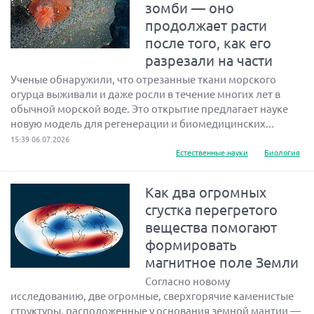
зомби — оно
продолжает расти
после того, как его
разрезали на части
Ученые обнаружили, что отрезанные ткани морского
огурца выживали и даже росли в течение многих лет в
обычной морской воде. Это открытие предлагает науке
новую модель для регенерации и биомедицинских...
15:39 06.07.2026
Естественные науки
Биология
Как два огромных
сгустка перегретого
вещества помогают
формировать
магнитное поле Земли
Согласно новому
исследованию, две огромные, сверхгорячие каменистые
структуры, расположенные у основания земной мантии —