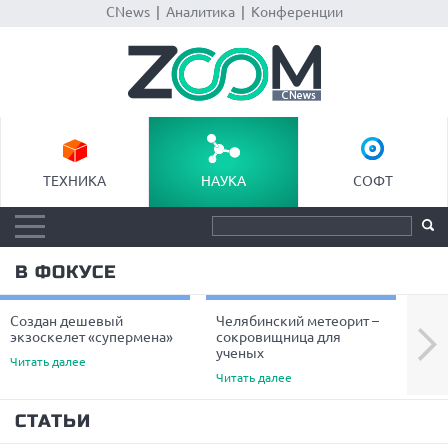
CNews
|
Аналитика
|
Конференции
ТЕХНИКА
НАУКА
СОФТ
В ФОКУСЕ
Создан дешевый
Челябинский метеорит –
Уче
Next
экзоскелет «супермена»
сокровищница для
пре
ученых
вол
Читать далее
Читать далее
Чита
СТАТЬИ