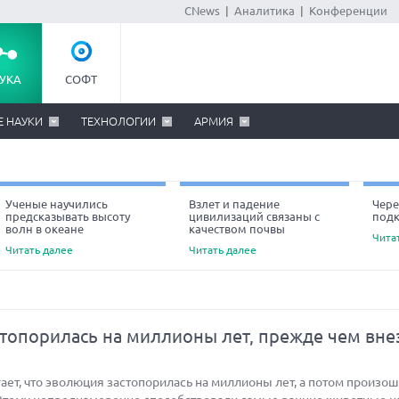
CNews
|
Аналитика
|
Конференции
УКА
СОФТ
Е НАУКИ
ТЕХНОЛОГИИ
АРМИЯ
Ученые научились
Взлет и падение
Чере
предсказывать высоту
цивилизаций связаны с
под
Ne
волн в океане
качеством почвы
Чита
Читать далее
Читать далее
топорилась на миллионы лет, прежде чем вне
ет, что эволюция застопорилась на миллионы лет, а потом произо