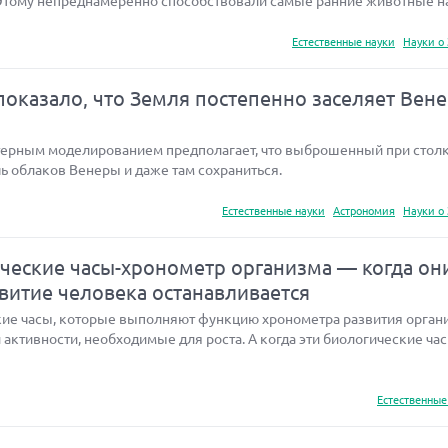
Этому непреднамеренно способствовали самые ранние животные н
Естественные науки
Науки о
оказало, что Земля постепенно заселяет Вен
терным моделированием предполагает, что выброшенный при стол
ь облаков Венеры и даже там сохраниться.
Естественные науки
Астрономия
Науки о
еские часы-хронометр организма — когда он
звитие человека останавливается
ие часы, которые выполняют функцию хронометра развития орган
активности, необходимые для роста. А когда эти биологические ча
Естественные