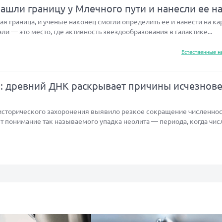
шли границу у Млечного пути и нанесли ее на
я граница, и ученые наконец смогли определить ее и нанести на кар
али — это место, где активность звездообразования в галактике...
Естественные н
а: древний ДНК раскрывает причины исчезнов
исторического захоронения выявило резкое сокращение численнос
т понимание так называемого упадка неолита — периода, когда чис