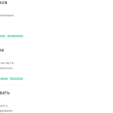
зов
ипиально
ауки
Астрономия
ле
их лет в
нских...
 науки
Биология
вать
ные у
ировали