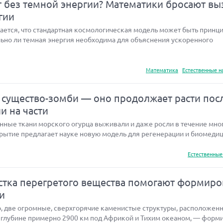
т без темной энергии? Математики бросают вы
гии
ается, что стандартная космологическая модель может быть принц
льно ли темная энергия необходима для объяснения ускоренного
Математика
Естественные н
существо-зомби — оно продолжает расти пос
ли на части
нные ткани морского огурца выживали и даже росли в течение мног
рытие предлагает науке новую модель для регенерации и биомедици
Естественные
устка перегретого вещества помогают формиро
и
, две огромные, сверхгорячие каменистые структуры, расположен
 глубине примерно 2900 км под Африкой и Тихим океаном, — форм