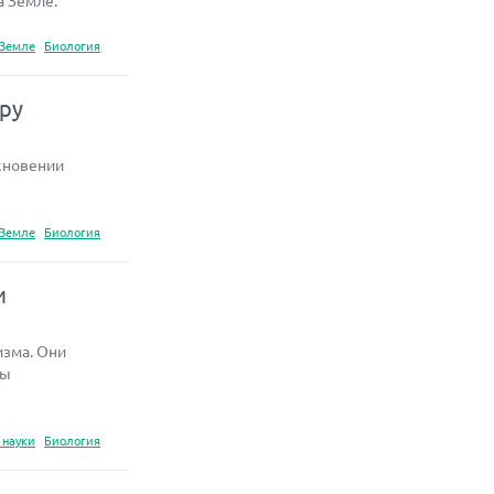
а Земле.
 Земле
Биология
еру
кновении
 Земле
Биология
и
изма. Они
сы
 науки
Биология