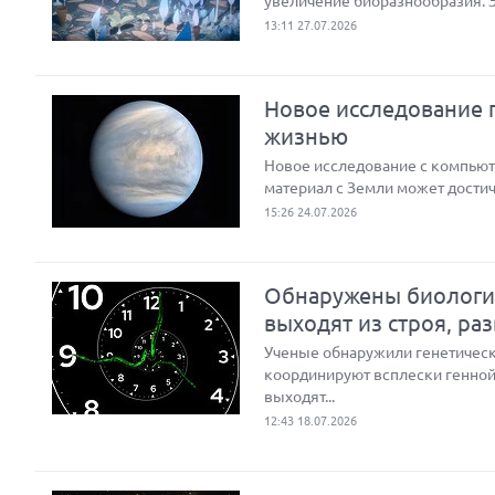
увеличение биоразнообразия. 
13:11 27.07.2026
Новое исследование п
жизнью
Новое исследование с компью
материал с Земли может достич
15:26 24.07.2026
Обнаружены биологич
выходят из строя, ра
Ученые обнаружили генетическ
координируют всплески генной 
выходят...
12:43 18.07.2026