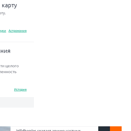
 карту
ту.
ауки
Астрономия
ения
ти целого
ленность
История
Wildberries создает армию частных