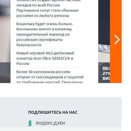
складов по всей России.
Партнерами могут стать обычные
россияне из любого региона
Кошельку будет очень больно.
Компаниям влетит в копеечку
принудительный переход на
российские сертификаты
безопасности
Новый игровой 44,5-дюймовый
монитор Acer Nitro XZ452CUV в
России
ОБЗОР МОНИ
Более 30 миллионов россиян
271PHW E14:
отлучат от мессенджеров и соцсетей
ВИЗУАЛЬНЫ
по требованию властей. Операторы
Компания MSI 
связи в бешенстве
PRO MAX, орие
ценит комфорт,
«М.Видео»: во II квартале 2026 г.
кий
здоровье. Мо
спрос на аппаратные
 за
который побыв
криптокошельки вырос более чем в
ние
ZOOM.CNews, с
два раза
много времени
ПОДПИШИТЕСЬ НА НАС
ЯНДЕКС.ДЗЕН