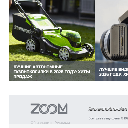
ЛУЧШИЕ АВТОНОМНЫЕ
ЛУЧШИЕ ВИД
ГАЗОНОКОСИЛКИ В 2026 ГОДУ: ХИТЫ
2026 ГОДУ: 
ПРОДАЖ
Видеорегистра
Аккумуляторные газонокосилки не
автомобиле. О
требуют топлива, работают заметно тише
обстановку в 
бензиновых, не зависят от электричества и
записывает вид
позволяют свободно перемещаться по
ключевым дока
участку без проводов. Редакция
ситуации. Ред
ZOOM.CNews выбрала самые популярные
модели видеор
Сообщить об ошибке
модели автономных газонокосилок,
пользуются...
которые...
Все права защищены ©199
Об издании
Реклама
Вакансии
Контакты