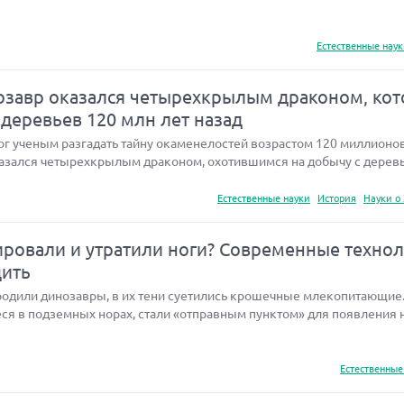
Естественные нау
завр оказался четырехкрылым драконом, ко
 деревьев 120 млн лет назад
 ученым разгадать тайну окаменелостей возрастом 120 миллионов 
азался четырехкрылым драконом, охотившимся на добычу с деревь
Естественные науки
История
Науки о
ровали и утратили ноги? Современные техно
дить
бродили динозавры, в их тени суетились крошечные млекопитающие
ся в подземных норах, стали «отправным пунктом» для появления 
Естественные