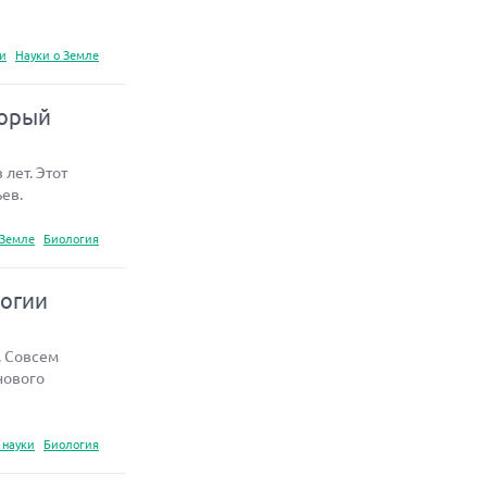
ки
Науки о Земле
торый
лет. Этот
ев.
 Земле
Биология
логии
. Совсем
нового
 науки
Биология