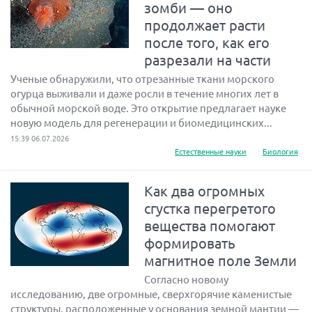
зомби — оно
продолжает расти
после того, как его
разрезали на части
Ученые обнаружили, что отрезанные ткани морского
огурца выживали и даже росли в течение многих лет в
обычной морской воде. Это открытие предлагает науке
новую модель для регенерации и биомедицинских...
15:39 06.07.2026
Естественные науки
Биология
Как два огромных
сгустка перегретого
вещества помогают
формировать
магнитное поле Земли
Согласно новому
исследованию, две огромные, сверхгорячие каменистые
структуры, расположенные у основания земной мантии —