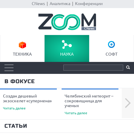
CNews
|
Аналитика
|
Конференции
ТЕХНИКА
НАУКА
СОФТ
В ФОКУСЕ
Создан дешевый
Челябинский метеорит –
Уче
Next
экзоскелет «супермена»
сокровищница для
пре
ученых
вол
Читать далее
Читать далее
Чита
СТАТЬИ