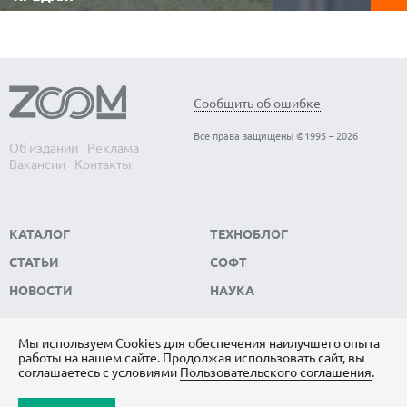
Видеорегистратор 
Аккумуляторные газонокосилки не
автомобиле. Он фи
требуют топлива, работают заметно тише
обстановку в реаль
бензиновых, не зависят от электричества и
записывает видео, к
позволяют свободно перемещаться по
ключевым доказате
участку без проводов. Редакция
ситуации. Редакци
ZOOM.CNews выбрала самые популярные
модели видеорегис
модели автономных газонокосилок,
Сообщить об ошибке
пользуются...
которые...
Все права защищены ©1995 – 2026
Об издании
Реклама
Вакансии
Контакты
КАТАЛОГ
ТЕХНОБЛОГ
СТАТЬИ
СОФТ
НОВОСТИ
НАУКА
Мы используем Сookies для обеспечения наилучшего опыта
работы на нашем сайте. Продолжая использовать сайт, вы
ПОДПИШИТЕСЬ НА НАС
соглашаетесь с условиями
Пользовательского соглашения
.
ЯНДЕКС.ДЗЕН