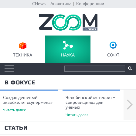
CNews
|
Аналитика
|
Конференции
ТЕХНИКА
НАУКА
СОФТ
В ФОКУСЕ
Создан дешевый
Челябинский метеорит –
Уче
Next
экзоскелет «супермена»
сокровищница для
пре
ученых
вол
Читать далее
Читать далее
Чита
СТАТЬИ