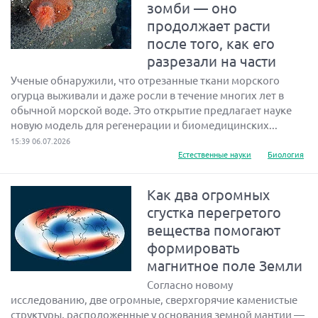
зомби — оно
продолжает расти
после того, как его
разрезали на части
Ученые обнаружили, что отрезанные ткани морского
огурца выживали и даже росли в течение многих лет в
обычной морской воде. Это открытие предлагает науке
новую модель для регенерации и биомедицинских...
15:39 06.07.2026
Естественные науки
Биология
Как два огромных
сгустка перегретого
вещества помогают
формировать
магнитное поле Земли
Согласно новому
исследованию, две огромные, сверхгорячие каменистые
структуры, расположенные у основания земной мантии —