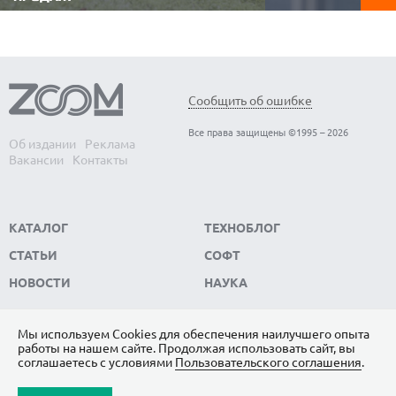
Видеорегистратор 
Аккумуляторные газонокосилки не
автомобиле. Он фи
требуют топлива, работают заметно тише
обстановку в реаль
бензиновых, не зависят от электричества и
записывает видео, к
позволяют свободно перемещаться по
ключевым доказате
участку без проводов. Редакция
ситуации. Редакци
ZOOM.CNews выбрала самые популярные
модели видеорегис
модели автономных газонокосилок,
Сообщить об ошибке
пользуются...
которые...
Все права защищены ©1995 – 2026
Об издании
Реклама
Вакансии
Контакты
КАТАЛОГ
ТЕХНОБЛОГ
СТАТЬИ
СОФТ
НОВОСТИ
НАУКА
Мы используем Сookies для обеспечения наилучшего опыта
работы на нашем сайте. Продолжая использовать сайт, вы
ПОДПИШИТЕСЬ НА НАС
соглашаетесь с условиями
Пользовательского соглашения
.
ЯНДЕКС.ДЗЕН