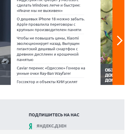
сделать Windows легче и быстрее:
«Иначе мы не выживем»
О дешевых iPhone 18 можно забыть.
Apple провалила переговоры с
крупным производителем памяти
Чтобы не повышать цены, Xiaomi
эволюционирует назад. Выпущен
гигантский дешевый смартфон с
древним дисплеем и крошечной
памятью
Caviar перенес «Одиссею» Гомера на
ОБЗОР HYUND
умные очки Ray-Ban Wayfarer
ДОСТУПНЫЙ 
ДОМАШНЕГО 
Госсектор и объекты КИИ усилят
нейку
55-дюймовые 
защиту данных с СХД Atlas.SM и
то
серединой для
защищенной ОС «ОСнова»
они достаточн
 E14,
оценить 4K-кон
ории
требуют огром
водит
диагональ все
которые хотят 
ПОДПИШИТЕСЬ НА НАС
ЯНДЕКС.ДЗЕН