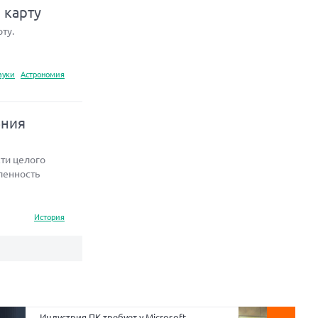
 карту
ту.
ауки
Астрономия
ения
ти целого
ленность
История
Индустрия ПК требует у Microsoft