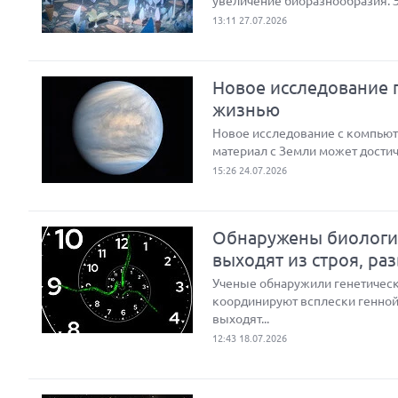
увеличение биоразнообразия. 
13:11 27.07.2026
Новое исследование п
жизнью
Новое исследование с компью
материал с Земли может достич
15:26 24.07.2026
Обнаружены биологич
выходят из строя, ра
Ученые обнаружили генетическ
координируют всплески генной 
выходят...
12:43 18.07.2026