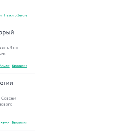
ки
Науки о Земле
торый
лет. Этот
ев.
 Земле
Биология
логии
. Совсем
нового
 науки
Биология