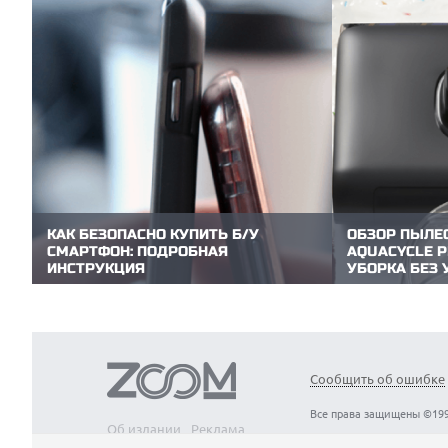
КАК БЕЗОПАСНО КУПИТЬ Б/У
ОБЗОР ПЫЛЕ
СМАРТФОН: ПОДРОБНАЯ
AQUACYCLE P
ИНСТРУКЦИЯ
УБОРКА БЕЗ 
Покупка б/у смартфона — это поиск
В линейке вер
разумного баланса между выгодой и
Dreame Z40 — 
потенциальными рисками. Редакция
продвинутой н
ZOOM.CNews подготовила практический
уборки. Причем
чек-лист, который поможет буквально за
2.0 обещает п
15 минут объективно оценить состояние
одновременным
Сообщить об ошибке
аппарата и избежать дорогостоящих...
фильтрацией! 
линейки...
Все права защищены ©199
Об издании
Реклама
Вакансии
Контакты