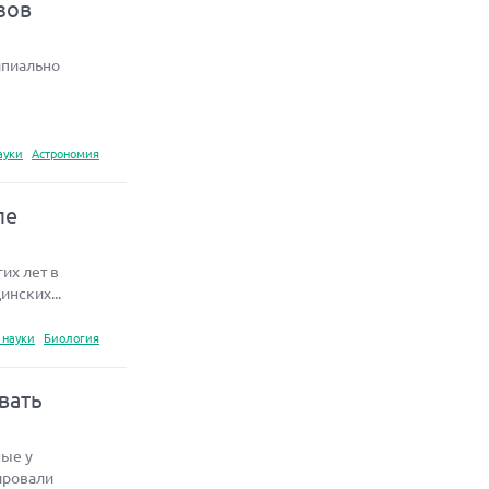
зов
ипиально
ауки
Астрономия
ле
их лет в
нских...
 науки
Биология
вать
ные у
ировали