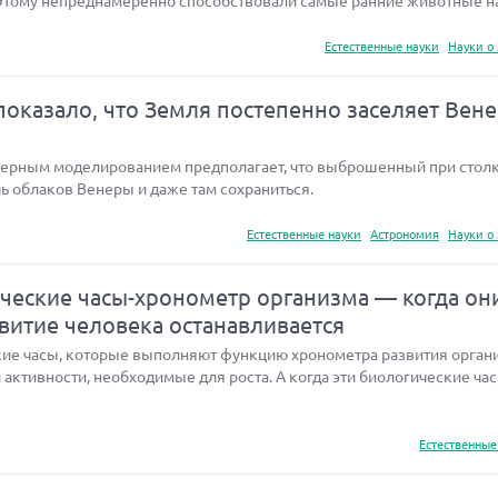
Этому непреднамеренно способствовали самые ранние животные н
Естественные науки
Науки о
оказало, что Земля постепенно заселяет Вен
терным моделированием предполагает, что выброшенный при стол
ь облаков Венеры и даже там сохраниться.
Естественные науки
Астрономия
Науки о
еские часы-хронометр организма — когда он
звитие человека останавливается
ие часы, которые выполняют функцию хронометра развития орган
активности, необходимые для роста. А когда эти биологические ча
Естественные