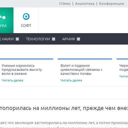
CNews
|
Аналитика
|
Конференции
УКА
СОФТ
Е НАУКИ
ТЕХНОЛОГИИ
АРМИЯ
Ученые научились
Взлет и падение
Чере
предсказывать высоту
цивилизаций связаны с
под
Ne
волн в океане
качеством почвы
Чита
Читать далее
Читать далее
топорилась на миллионы лет, прежде чем вне
ет, что эволюция застопорилась на миллионы лет, а потом произо