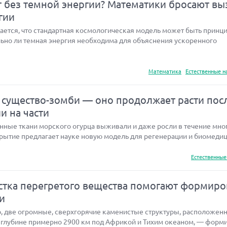
т без темной энергии? Математики бросают вы
гии
ается, что стандартная космологическая модель может быть принц
льно ли темная энергия необходима для объяснения ускоренного
Математика
Естественные н
существо-зомби — оно продолжает расти пос
ли на части
нные ткани морского огурца выживали и даже росли в течение мног
рытие предлагает науке новую модель для регенерации и биомедици
Естественные
устка перегретого вещества помогают формиро
и
, две огромные, сверхгорячие каменистые структуры, расположен
 глубине примерно 2900 км под Африкой и Тихим океаном, — форм