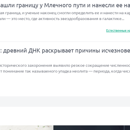
шли границу у Млечного пути и нанесли ее на
я граница, и ученые наконец смогли определить ее и нанести на кар
али — это место, где активность звездообразования в галактике...
Естественные н
а: древний ДНК раскрывает причины исчезнов
исторического захоронения выявило резкое сокращение численнос
т понимание так называемого упадка неолита — периода, когда чис