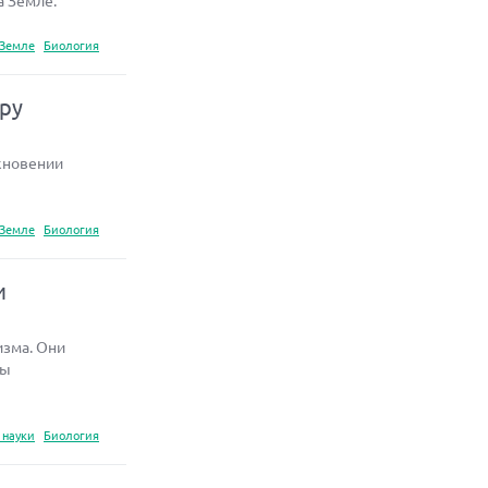
а Земле.
 Земле
Биология
еру
кновении
 Земле
Биология
и
изма. Они
сы
 науки
Биология