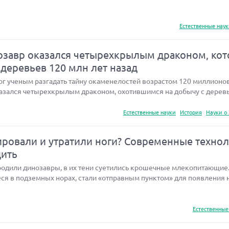
Естественные нау
завр оказался четырехкрылым драконом, ко
 деревьев 120 млн лет назад
 ученым разгадать тайну окаменелостей возрастом 120 миллионов 
азался четырехкрылым драконом, охотившимся на добычу с деревь
Естественные науки
История
Науки о
ровали и утратили ноги? Современные техно
дить
бродили динозавры, в их тени суетились крошечные млекопитающие
ся в подземных норах, стали «отправным пунктом» для появления 
Естественные